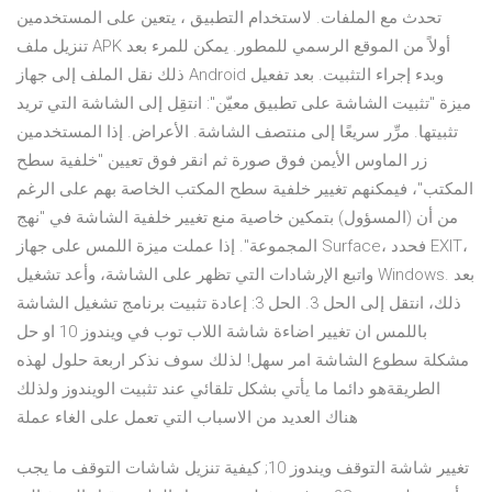
تحدث مع الملفات. لاستخدام التطبيق ، يتعين على المستخدمين
تنزيل ملف APK أولاً من الموقع الرسمي للمطور. يمكن للمرء بعد
ذلك نقل الملف إلى جهاز Android وبدء إجراء التثبيت. بعد تفعيل
ميزة "تثبيت الشاشة على تطبيق معيّن": انتقِل إلى الشاشة التي تريد
تثبيتها. مرِّر سريعًا إلى منتصف الشاشة. الأعراض. إذا المستخدمين
زر الماوس الأيمن فوق صورة ثم انقر فوق تعيين "خلفية سطح
المكتب"، فيمكنهم تغيير خلفية سطح المكتب الخاصة بهم على الرغم
من أن (المسؤول) بتمكين خاصية منع تغيير خلفية الشاشة في "نهج
المجموعة". إذا عملت ميزة اللمس على جهاز Surface، فحدد EXIT،
واتبع الإرشادات التي تظهر على الشاشة، وأعد تشغيل Windows. بعد
ذلك، انتقل إلى الحل 3. الحل 3: إعادة تثبيت برنامج تشغيل الشاشة
باللمس ان تغيير اضاءة شاشة اللاب توب في ويندوز 10 او حل
مشكلة سطوع الشاشة امر سهل! لذلك سوف نذكر اربعة حلول لهذه
الطريقةهو دائما ما يأتي بشكل تلقائي عند تثبيت الويندوز ولذلك
هناك العديد من الاسباب التي تعمل على الغاء عملة
تغيير شاشة التوقف ويندوز 10; كيفية تنزيل شاشات التوقف ما يجب