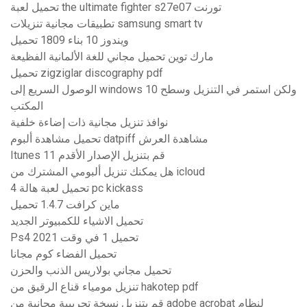
تحميل لعبة the ultimate fighter s27e07 تورنت
تطبيقات مجانية تنزيلات samsung smart tv
ويندوز 10 بناء 1809 تحميل
مارك توين تحميل مجاني للغة الألمانية الفظيعة
تحميل zigziglar discography pdf
الوصول السريع إلى windows 10 ولكن استمر في التنزيل وسطح
المكتب
نوافذ تنزيل مجانية ذات إضاءة خلفية
تحميل مشاهدة ألبوم datpiff مشاهدة العرش
Itunes قم بتنزيل الإصدار الأقدم 11
هل يمكنك تنزيل ألبومي المشترك من icloud
تحميل لعبة هالة 4 pc kickass
ماين كرافت 1.4.7 تحميل
تحميل الاشياء للكمبيوتر الجديد
Ps4 تحميل 1 في وقت 2021
تحميل الفضاء كوم مجانا
تحميل مجاني بولاريس الذنب والحزن
تنزيل مومياء قناع الرقيق من hakotep pdf
قم بتنزيل نسخة تجريبية مجانية من adobe acrobat لنظام