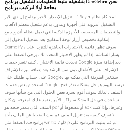
بتشغيله متبعا التعليمات. لتشغيل برنامج GeoGebra نحن
بحاجة أولا لتركيب برنامج
تنزيل الإصدار الأخير برنامج إل دي بلاير LDPlayer لمحاكاة نظام
التشغيل أندرويد على أجهزة ويندوز، يدعم تشغيل معظم الألعاب
والتطبيقات المخصصة للأجهزة الذكية التي تعمل بنظام أندرويد مع
إمكانية تخصيص أزرار لوحة المفاتيح بعد تسجيل الدخول إلى
Examplify ، سوف تظهر قائمة بالاختبارات الجاهزة للتنزيل على
يسار الشاشة. إذا لم يظهر الاختبار المحدد لك، يرجى الضغط على
تحديث قائمة الاختبار. . كيف تتغير خدمات Google بعد إضافة ميزة
الإشراف على الأطفال دون سن الرشد بعد إضافة ميزة الإشراف
على حساب طفلك على Google، ستتغير الطريقة التي يمكنه بها
استخدام بعض خدمات Google. درسنا اليوم هو حل مشكلة تعذر فتح
الملف ، لذلك سوف أقوم بسرد بعض الحلول التي من شأنها سوف
تساعدك في حل المشكلة، ولكن الأمر يعتمد عليك لمعرفة ان كان
الملف الذي يتعذر فتحه هو pdf أو مضغوط أو apk وغيرها، وإذا كنت
لا تعرف كيفية بعد تنزيل الملف قم بفك الضغط عن الملف بأحد
برامج فك الضغط مثل winzip او 7zip ثم قم بتثبت البرنامج على