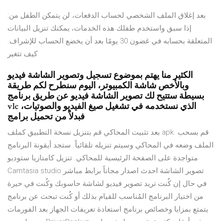
بعد إغلاق الملف الشخصي لحساب الدفعات، لن يتمكن الطفل من:
إذا سبق واستخدم طفلك هذه الخدمات، يمكنك تنزيل البيانات
المتعلقة بحسابه في غضون 30 يومًا بعد أن يخضع الحساب للإشراف.
كيف تتغير
الكثير منا يهتم بموضوع تسجيل وتصوير الشاشة فيديو
وبالأخص شاشة الكمبيوتر، اليوم سنطرح لكم طريقة
بسيطة ستتيح لك تصوير الشاشة فيديو عن طريق برنامج
vlc الذي نستخدمه في تشغيل صيغ الفيديو والصوتيات،
فبدلاً من تحميل برامج
بعد تثبيت المحاكي قم بتنزيل نسخة التطبيق كملف apk. قم بسحب
الملف وضعه في المحاكي وسيتم تنزيله تلقائياً. ستجد أيقونة البرنامج
متواجدة على الصفحة الرئيسية للمحاكي. تنزيل كامتازيا ستوديو
Camtasia studio تصوير الشاشة احدث اصدار مجاناً برابط مباشر
في حال إن كُنت تريد تصوير فيديو لشاشة حاسوبك وكُنت في حيرة
من اختيار البرنامج المُناسب للقيام بذلك أو كُنت تبحث عن برنامج
يتمتع بمزايا وخصائص برنامج استعادة تعريفات الجهاز بعد الفورمات