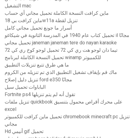
التشغيل mac
ماين كرافت النسخة الكاملة تحميل مجاني أي حساب
ماين كرافت بي 18w11a تنزيل لقطة
أسرار ما جونغ تحميل مجاني كامل
تحميل كتاب عام 1940 في المدرسة الثانوية في شيكاغو il مجانًا
تحميل مجاني janeman janeman tere do nayan karaoke
تيما دان لوجو هت ري كي 72 تحميل لوجو كوخ ري كي 72
تحميل النسخة الكاملة لبرنامج winamp للكمبيوتر
ما هي طرق تتبع تنزيلات التطبيق
ماك قم بإيقاف تشغيل التطبيق الذي تم تنزيله من الكروم
تنزيل دليل إصلاح ford e350 مجانًا
الباباوات تحميل سيل
Fortnite ps4 تقول أنه لم يتم تنزيلها
تنزيل ملفات quickbook على محرك أقراص محمول بتنسيق
excel
تحميل ماين كرافت للكمبيوتر chromebook minecraft pc تنزيل
مجاني
Hd أنيمي gif تحميل