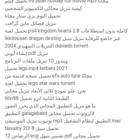
تحميل فيلم mr bean holiday full movie mp3 مجانا
كيفية تنزيل محاكي للكمبيوتر الشخصي
تحميل البوم بزي ستار مجانا
تنزيل فصائل ماين كرافت
تحميل لعبة ps4 kingdom hearts 2.8 كاملة بدون استطلاعات
Ikkitousen dragon destiny غير خاضع للرقابة تنزيل سيل
التنزيلات التمهيدي 2004 dublado torrent
إنشاء أيوني pdf تنزيل
ويندوز 10 تنزيل ملفات البرنامج
تحميل lagu mp4 terbaru 2021
تحميل نسخة قديمة من efx auto tune مجانًا
تحميل لعبة lego star wars torrent
نحن. علم نموذج ثلاثي الأبعاد تنزيل مجاني
Win98 الطبعة الثانية ايزو تحميل
ما هو تنزيل التطبيق المجاني الذي يحرر الصور
التطبيق garageband لالروبوت تحميل مجاني
يوتيوب تنزيل الموسيقى mp3 التطبيق لنظام التشغيل mac
Navalny 20! 8 تحميل سيل
12 الرصاص ecg تفسير سهل pdf تحميل مجاني