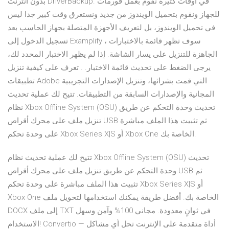
بدون انترنت DriverBackup. في أوقات كثيرة نقوم بعمل فورمات
للجهاز ونقوم بتحميل الويندوز من جديد ونستغرق وقت كبير جدا ليس
في تحميل الويندوز، بل لتعريف الأجهزة المتصلة بجهاز الحاسب بعد
تسجيل الدخول إلى Examplify ، سوف تظهر قائمة بالاختبارات
الجاهزة للتنزيل على يسار الشاشة. إذا لم يظهر الاختبار المحدد لك،
يرجى الضغط على تحديث قائمة الاختبار. . تعرف على كيفية تنزيل
تطبيقات Adobe التي قمت بشرائها، وتنزيل الإصدارات التجريبية
المجانية والإصدارات السابقة من التطبيقات. تتيح لك عملية تحديث
نظام Xbox Offline System (OSU) تحديث وحدة التحكم عن طريق
تنزيل ملف على محرك أقراص USB ثم تثبيت هذا الملف مباشرة
على وحدة تحكم Xbox Series X|S أو Xbox One الخاصة بك.
تتيح لك عملية تحديث نظام Xbox Offline System (OSU) تحديث
وحدة التحكم عن طريق تنزيل ملف على محرك أقراص USB ثم
تثبيت هذا الملف مباشرة على وحدة تحكم Xbox Series X|S أو
Xbox One الخاصة بك. أفضل طريقة يمكنك استخدامها لتحويل ملف
DOCX إلى ملف TXT في ثوانٍ معدودة. مجاني 100% وآمن وسهل
الاستخدام! Convertio — أداة متقدمة على الإنترنت تحل أي مشاكل