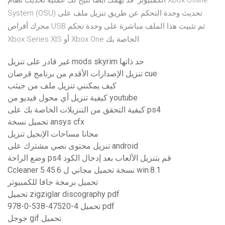
الكمبيوتر. قد يهمك ايضا تتيح لك عملية تحديث نظام Xbox Offline
System (OSU) تحديث وحدة التحكم عن طريق تنزيل ملف على
محرك أقراص USB ثم تثبيت هذا الملف مباشرة على وحدة تحكم
Xbox Series X|S أو Xbox One الخاصة بك.
غير قادر على تنزيل mods skyrim حد ذاتها
تنزيل الإصدارات الأقدم من برنامج قرصان cue
كيف يمكنني تنزيل ملف من جيثب
كيفية تنزيل أي محول فيديو من youtube
كيفية التحقق من التنزيلات الخاصة بك على ps4
تحميل نسخة ansys cfx
مجانا مساحات الإنجيل تنزيل
تنزيل محتوى نصي مشترك على android
وضع الراحة ps4 قم بتنزيل الألعاب بعد إدخال الكود
Ccleaner 5.45.6 نسخة تحميل مجاني ل win.8.1
تحميل برمجة جافا للكمبيوتر
تحميل zigziglar discography pdf
978-0-538-47520-4 تحميل pdf
جوجل gif تحميل