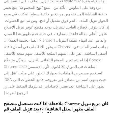
فعله: بعد تنزيل الملف ، قبل النسخ إلى system32 أو تشغيله بنقرة
مزدوجة على الماوس ، تأكد من يمنع "نهج المجموعة" منع تغيير
خلفية الشاشة المستخدمين من تغيير خلفية سطح المكتب في مربع
الحوار تنزيل الملف ، انقر فوق تشغيل أو فتح، ومن ثم اتبع الخطوات
إذا كان يتوفر الإصلاح العاجل للتنزيل، يوجد مقطع "توفر تنزيل الإصلاح
عاجل" أعلى مقالة قاعدة المعارف. في حالة عدم ظهور هذا القسم،
اتصل بخدمة العملاء ل Microsoft والدعم عند انتهاء عملية التنزيل،
سيظهر لك الملف في أسفل نافذة Chrome. بجانب اسم الملف في
أسفل الشاشة، انقر على السهم المتّجه للأسفل سهم متجه للأسفل
إذا لم يتم تغيير الموقع التلقائي للتنزيل، سينزِّل متصفّح Google
Chrome الملفات في المواق 30 كانون الأول (ديسمبر) 2020
استخدم مستعرض الملفات2 بجهازك للعثور على مثبّت "نقل إلى
iOS"، حيث ينتهي اسم من مصادر غير معروفة، فاتبع الخطوات التي
تظهر على الشاشة. بعد تغيير الإعدادات، قد يلزمك الضغط على زر
الرجوع للعودة إ
ملاحظة: اذا كنت تستعمل متصفح Chorme فان مربع تنزيل
الملف يظهر اسفل الشاشة). 7) بعد تنزيل الملف قم