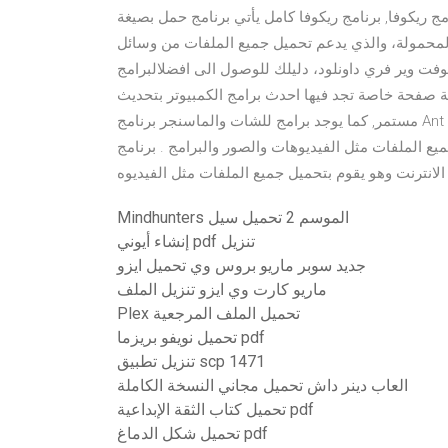
يكوفا, برنامج ريكوفا كامل يأتي برنامج حمل بصيغة apk للاندرويد، وسهل التثبيت ويأتي بالنسخة المجانية، يمكنك
لمحمولة، والذي يدعم تحميل جميع الملفات من وسائل
فت وير فري داونلود، دليلك للوصول الى افضلالبرامج
ية صفحة خاصة تجد فيها احدث برامج الكمبيوتر بتحديث
مستمر, كما يوجد برامج للشات والماسنجر برنامج Ant Download Manager 2021 يعمل علي تحميل الملفات من
ات مثل الفيديوهات والصور والبرامج . برنامج Ant Download Manager 2021
Mindhunters الموسم 2 تحميل سيل
إنشاء أيوني pdf تنزيل
جديد سوبر ماريو بروس وي تحميل ايزو
ماريو كارت وي ايزو تنزيل الملف
Plex تحميل الملف المرجعية
تحميل نويفو بريزما pdf
تنزيل تطبيق scp 1471
العاب دينر داش تحميل مجاني النسخة الكاملة
تحميل كتاب الثقة الإبداعية pdf
تحميل شكل الدماغ pdf