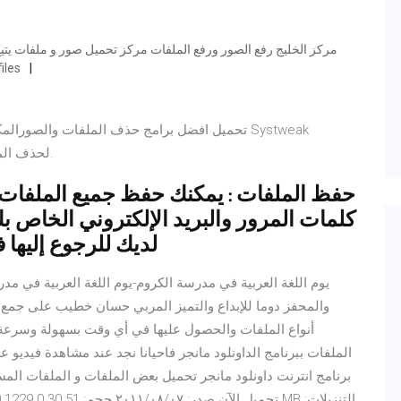
بروابط مباشرة و بس
تحميل افضل برامج حذف الملفات والصورالمكررة للك
Duplicate Files Fixer لحذف الملفات والصور المكررة بالتفعيل.
حفظ الملفات : يمكنك حفظ جميع الملفات و
كلمات المرور والبريد الإلكتروني الخاص 
لديك للرجوع إليها 
والمحفز دوما للإبداع والتميز المربي حسان خطيب على جمع 
أنواع الملفات والحصول عليها في أي وقت بسهولة وسرعة
الملفات ببرنامج الداونلود مانجر فاحيانا نجد عند مشاهدة فيديو ع