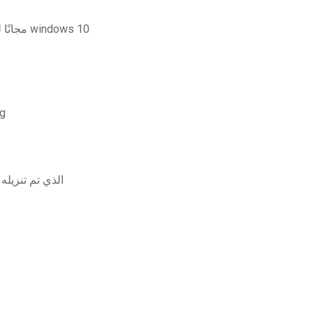
تنزيل برنامج adobe flash player 10 مجانًا لنظام التشغيل windows 10
لن يقوم  os
قرأت microsoft بصوت عالٍ لا تعمل على ملف pdf الذي تم تنزيله