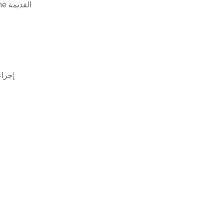
تعليق على instagram .ipa قم بتنزيل تطبيقات iphone القديمة
إجراء