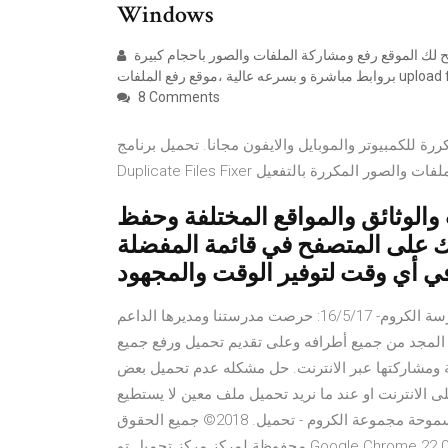
Windows
مركز الخليج رفع الصور ورفع الملفات مركز تحميل صور و ملفات يتيح لك الموقع رفع ومشاركة الملفات والصور باحجام كبيرة
رعه عالية ،موقع رفع الملفات upload files
8 Comments
مبيوتر والموبايل والايفون مجانا. تحميل برنامج Systweak
الوثائق والمواقع المختلفة وحفظ
بك على المتصفح في قائمة المفضلة
في أي وقت لتوفير الوقت والمجهود
يوم اللغة العربية في مدرسة الكروم-يوم اللغة العربية في مدرسة الكروم- 16/5/17: حرصت مدرستنا ومديرها الداعم
المجد من جميع أطرافه وعلى تقديم تحميل ورفع جميع
 ومشاركتها عبر الانترنت. حل مشكله عدم تحميل بعض
لى الانترنت او عند ما نريد تحميل ملف معين لا يستطيع
برنامج انترنت داونلود مانجر تحميل بعض الملفات و الملفات المسموحة مجموعة الكروم - تحميل. 2018© جميع الحقوق
محفوظة لمركز مركز تحميل تو Google Chrome 22.0.1229.0 تحميل الآن صدر: ٠٧‏/٠٨‏/٢٠١١ حجم: 30.51 MB التنزيلات: