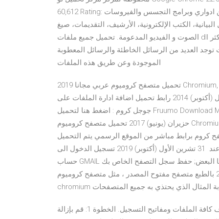
60,612 Rating: اختبار: خالية من ادواري وبرامج التجسس والفيروسات Convertio- أداة سهلة لتحويل الملفات على
ر، الجداول البيانية، الكتب الإلكترونية، الأرشيف، التقديمات، صيغ
الصوت و الفيديو المدعومة. تحميل جميع ملفات dll بجميع أنواعها ويندوز (7-8-10), تعتبر هذه الملفات الناقصة من أكثر
توجد العديد من الرسائل الخاطئة والرسائل المعطوبة
الموجودة وعن طريق هذه الملفات
تحميل متصفح كروميوم عربي مجانا 2019 Chromium, كروميوم هو متصفح جديد يهدف الى تصفح كافة مواقع شبكات
الإنترنت المختلفة ويتميز المتصفح بأنه سريع 19 تشرين الأول (أكتوبر) 2014 رابط تحميل اضافة ادارة الملفات على
جوجل كروم : اضغط هنا لتحميل Fruumo Download Manager. اهم مميزات تطبيق Fruumo Download Manager:. 9
حزيران (يونيو) 2017 تحميل متصفح كروميوم Chromium Browser 2017 متصفح قوي وسريع ومبني على نواة متصفح
ند القيام بتحميل متصفح كروم برابط مباشر من الموقع الرسمي يتم التحميل
في ثواني على حاسوبك على شكل ملف تثبيت صغير الحجم وعند 31 تشرين الأول (أكتوبر) 2019 تسجيل الدخول الى
حساب GMAIL على غوغل كروم يمكنك من مزامنة جميع اجهزتك مع بعضها البعض; حفظ سجل التصفح الخاص بك
مباشرة عند دخولك لاي موقع و 21 أيلول (سبتمبر) 2019 بالطبع متصفح مفتوح المصدر ، مثل متصفح كروميوم
لإلغاء تثبيت الكروم فيروس حذفها من لوحة التحكم, ثم قم بحذف كافة الملفات ومفاتيح التسجيل. الخطوة 1: قم بإزالة