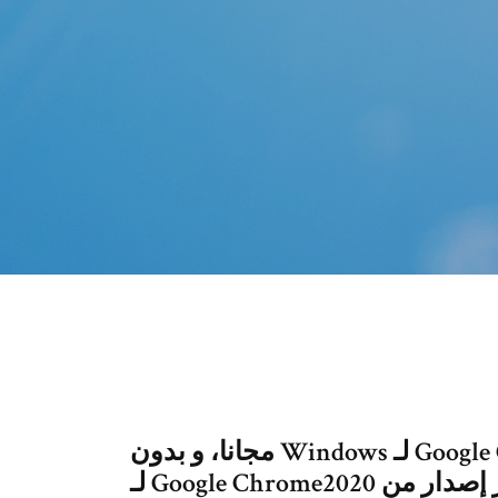
‫قم بنتزيل Google Chrome85.0.4183.102 لـ Windows مجانا، و بدون
فيروسات، من Uptodown. قم بتجريب آخر إصدار من Google Chrome2020 لـ