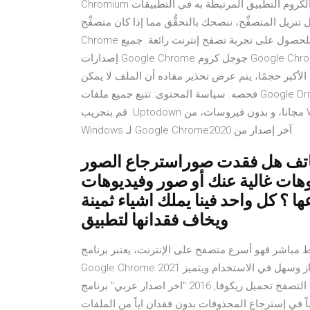
Chromium من النظام. قد لا يكون الكروم التطبيق المرتبطة به في التطبيقات. Google Chrome هو متصفِّح ويب سريع
لمتصفِّح، ننصحك بالتحقُّق مما إذا كان متصفِّح Chrome يتوافق مع نظا تحميل جوجل كروم Google
Chrome متصفح الويب السريع والآمن، يمكنك تحميل جوجل كروم للحصول على تجربة تصفح إنترنت رائعة. جميع
إصدارات Google Chrome جوجل كروم Google Chrome متصفح الويب السريع والآمن، يمكنك تحميل جوجل كروم
الأكبر حجمًا، يتم عرض تحذير مفاده أن الملف لا يمكن
فحصه. سياسة المحتوى: تتبع جميع ملفات Google Drive، بما في ذلك الملفات المحمَّلة أو المُحوَّلة، سياسة البرنامج
نفسها. ‫قم بنتزيل Google Chrome85.0.4183.102 لـ Windows مجانا، و بدون فيروسات، من Uptodown. قم بتجريب
آخر إصدار من Google Chrome2020 لـ Windows
هاتف هل فقدت صوراسترجاع الصور
وهات غالية عنك أو صور وفيديوهات
 ؟ كل واحد فينا يملك اشياء ثمينة
ويخاف فقدانها لتطبيق
ر اصدار مجانا برابط مباشر فهو أسرع متصفح على الإنترنت، يعتبر برنامج
Google Chrome 2021 عربي للكمبيوتر احدث اصدار سريع خفيف جدا على الجهاز وسهل في الاستخدام ويتميز
بالبساطة والسرعة في التصفح تحميل ريكوفا, 2016 "اخر اصدار عربي" برنامج Recuva مجانا مجاني محدث قم بالتحميل
صاً في إسترجاع المحذوفات بدون فقدان اياً من الملفات