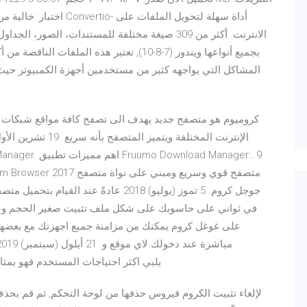
الانترنت. أكثر من 309 صيغة مختلفة للمستندات، الصو
المشاكل التي يواجهه كثير من مستخدمين أجهزة الكمبيوتر حيث 
جوجل كروم. 5 تموز (يوليو) 2018 عادةً ع
chromium يلبي اكثر احتياجات المستخدم فهو بمثابة المثال الذي يحتذي به جميع المتصفحات