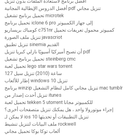
أفضل برنامج لاستعادة الملفات بدون تنزيل
أفضل الدروس الإيطالية المجانية pdf تنزيل مجاني
تحميل برنامج تشغيل microtek
تحميل برنامج iclone 6 pro إلى جهاز الكمبيوتر
كومباك بريساريو c751nr كمبيوتر محمول تعريفات تحميل
تنزيل ملف الصورة javascriot
تنزيل تطبيق sinemia القديم
أن تصبح أميركيًا آسيويًا نازلي كبريا تنزيل pdf
تحميل برنامج تشغيل steinberg cmc
تحميل لعبة lego star wars torrent
127 ساعة (2010) تنزيل سيل
إطار للألعاب windows 10 تنزيل
برنامج winzip تنزيل مجاني كامل لنظام التشغيل mac tumblr
تنزيل أحدث إصدار من itunes
تحميل لعبة tekken 5 utorrent للكمبيوتر مجانا
إجراء موتورولا واحد ، هل يمكنك تنزيل متصفحات أخرى؟
لا يمكن لـ ios 10 تنزيل التطبيقات أو تحديثها
ملف البيانات لتنزيل تنشيط rockwell
ألعاب توكا بوكا تحميل مجاني