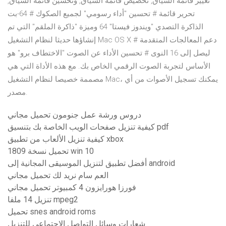
تغيير قائمة السياق, تخصيص قائمة السياق, وتحسين قائمة السياق,
تحرير قائمة # تحسين "أداء رسومي" لجميع الصكوك # 64-بت
الذاكرة التصدي "ويندوز فيستا" 64 وميزة "ذاكرة الملقم" التي تم
إنشاؤها حديثا لنظام التشغيل Mac OS X # دعم المعالجات المتقدمة
ليصل إلى 16 النوى # تحسين الأداء عن الصوت "الاختطاف برو" هو
الأساس لتجربة الصوت الرقمي الخاص بك. مع هذه الأداة التي هي
مصممة خصيصا لنظام التشغيل Mac، يمكنك تسجيل الأصوات من أي
مصدر.
دروس ورشة عمل جنومون تحميل مجاني
كيفية تنزيل صفحات الويب الخاصة بك بتنسيق pdf
كيفية تنزيل الألعاب من تطبيق xbox
تحميل نسخة 1809 win 10
أفضل تطبيق لتنزيل الموسيقى المجانية إلى android
العم سام نريد لك تحميل مجاني
فورزا هورايزون 4 كمبيوتر تحميل مجاني
تنزيل 14 ملفا mpeg2
تحميل snes android roms
شعارات وسائل التواصل الاجتماعي للتنزيل