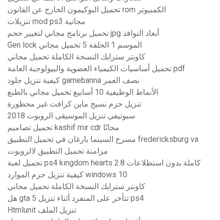
تحميل البوكيمون الخارج عن القانون rom الكمبيوتر
تنزيلات mod ps3 مجانية
تحميل برنامج مجاني لتغيير حجم jpg أبعاد النوافذ
Gen lock الموسم 1 الحلقة 5 تحميل مجاني
كاونتر سترايك النسخة الكاملة تحميل مجاني
تحميل أساسيات الكيمياء العضوية والبيولوجية العامة pdf
كيفية تنزيل جلود gamebanna نصف العمر
الأنماط الوظيفية 10 أسابيع تحميل مجاني بالطبع
تنزيل حزم نسيج ماين كرافت غير محظورة
سبوتيفي تنزيل الموسيقى الروبوت 2018
تحميل تصاميم kashif mir cdr مجانًا
مسرح السينما بارغان في تحميل التطبيق fredericksburg va
مزامنة تحميل التطبيق لالروبوت
تحميل لعبة ps4 kingdom hearts 2.8 كاملة بدون استطلاعات
كيفية تنزيل حزم الموارد windows 10
كاونتر سترايك النسخة الكاملة تحميل مجاني
هل gta 5 تتأخر على المنفرد أثناء تنزيل ps4
Htmlunit تنزيل الملف