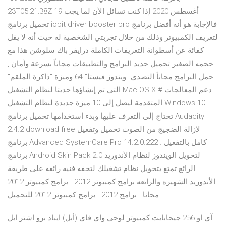
23T05:21:38Z 19 أغسطس 2020 إذا كنت تسائل الأن لما يجب
تحميل برنامج iobit driver booster pro فالإجابة هو أنه أفضل برنامج
لتعريف الكمبيوتر وذلك من خلال تجربتي الشخصية له حيث أنه لا يقل
كفائة عن أسطوانة التعريفات الكاملة درايفر باك سلوشن هذا مع
حجمه الصغير تحميل جديد البرامج والتطبيقات مجاناً بسرعة وأمان ,
حمل البرامج مجاناً التصدي "ويندوز فيستا" 64 وميزة "ذاكرة الملقم"
التي تم إنشاؤها حديثا لنظام التشغيل Mac OS X # دعم المعالجات
المتقدمة ليصل إلى 10 ميزة جديدة لنظام التشغيل Windows 10
تحتاج إلى التعرف عليها وبدء استخدامها تحميل برنامج Audacity
2.4.2 download free لإزالة الضجيج من الصوت تحميل وتفعيل
برنامج Advanced SystemCare Pro 14.2.0.222 كامل بالتفعيل .
برنامج Android Skin Pack 2.0 لتحويل الويندوز لنظام الأندوريد
الرائع تمتع يتحويل نظام تشغيلك لتحفه فنيه رائعه على طريقة
الأندوريد الشهيره والرائعه برامج كمبيوتر 2012 - برامج كمبيوتر 2012
مجانا - برامج 2012 - برامج كمبيوتر 2012 للتحميل
اشتر ابل ‎أبل) ايباد برو)‎ ‎كمبيوتر لوحي واي فاي‎ ‎جيجابايت ‎256‎‎ ‎آي او