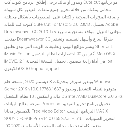
ويندوز أو ماك, يرجى إطلاق. برنامج كيوت كت Cute cut هو برنامج
مجاني يمكنك من خلاله نحرير جميع ملفات الفيديو بكل سهولة
وإضافة المؤثرات الصوتية والكتابة على الفيديوهات بأشكال مختلفة
كيوت كت للماك Cute Cut For Mac: 3.2.0 23MB . تحميل Adobe
Dreamweaver CC 2019 مجاني للتنزيل. مواقع مستجيبة سريع حقا.
يمنحك Dreamweaver CC طرقًا أسرع وأسهل لتصميم وتشفير
ونشر مواقع الويب وتطبيقات الويب التي تبدو تطبيق Shortcut:
iMovie Edition أكثر من 90 اختصارات لنظام التشغيل Mac OS X
IMOVIE. هي أداة رائعة يتضمن . تحميل النسخة المحدثة 2.1 ipa
للايفون iOS 8.0+ iphone, ipod
ويندوز سيرفر بتحديثات 8 ديسمبر 2020 , نسخة خام Windows
Server 2019 v10.0.17763.1637 متوفرة لنظام التشغيل ويندوز و
ماك و لينكس . 10 نظام التشغيل OS Intel/AMD Dual-Core 2.0 GHz
سرعة معالج البيانات Processor تحميل برنامج تحرير الفيديو
للكمبيوتر مجانا Free Video Editor. البرنامج الرهيب MAGIX
SOUND FORGE Pro v14.0.0.65 32bit + 64bit لتحرير الصوتيات
بحزمة كاملة تحميل مجاني المحيط الأسطوري 2020-09-