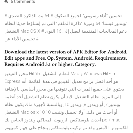
6 Comments
# تحسين "أداء رسومي" لجميع الصكوك # 64-بت الذاكرة التصدي
"ويندوز فيستا" 64 وميزة "ذاكرة الملقم" التي تم إنشاؤها حديثا لنظام
التشغيل Mac OS X # دعم المعالجات المتقدمة ليصل إلى 16 النوى
# تحسين الأداء عن
Download the latest version of APK Editor for Android.
Edit apps and Free. Op. System. Android. Requirements.
Requires Android 3.1 or higher. Category.
محرر الفيديو Hitfilm لنظام التشغيل Mac و Windows HitFilm
Express هو أحد افضل برامج تعديل الفيديو فى هذة القائمة. أنه
يحتوي على جميع الميزات التي تتوقعها من محرر أساسي بالإضافة
إلى المزيد. نظام التشغيل: لابد أن يكون نظام التشغيل أحد أنظمة
ويندوز 7, أو ويندوز 8, ويندوز 10, وبالنسبة لأجهزة ماك يكون نظام
التشغيل Mac os x 10.10 أو أحدث من ذلك. أولا, تحميل وتثبيت
أحدث بلوستاكس الروبوت المحاكي ويندوز الخاص بك pc / mac
للكمبيوتر. الأمس, وقد تم تركيب بلوستاكس بنجاح على جهاز كمبيوتر