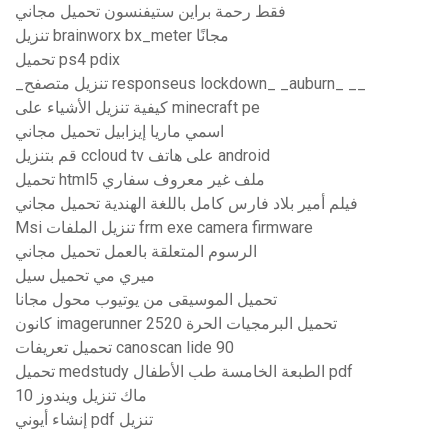
فقط رحمة براين ستيفنسون تحميل مجاني
تنزيل brainworx bx_meter مجانًا
تحميل ps4 pdix
_تنزيل متصفح responseus lockdown_ _auburn_ __
كيفية تنزيل الأشياء على minecraft pe
اسمي ماريا إيزابيل تحميل مجاني
قم بتنزيل ccloud tv على هاتف android
تحميل html5 ملف غير معروف سفاري
فيلم أمير بلاد فارس كامل باللغة الهندية تحميل مجاني
Msi تنزيل الملفات frm exe camera firmware
الرسوم المتعلقة بالعمل تحميل مجاني
ميري مي تحميل سيل
تحميل الموسيقى من يوتيوب محول مجانا
كانون imagerunner 2520 تحميل البرمجيات الحرة
تحميل تعريفات canoscan lide 90
تحميل medstudy الطبعة الخامسة طب الأطفال pdf
ماك تنزيل ويندوز 10
إنشاء أيوني pdf تنزيل