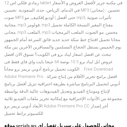
اس 12‎ ‎رمادي فلكي‎ tablet في مكتبة جرير لأفضل العروض و الأسعار
في الدمام، الرياض، جدة، السعودية. تحسين MP3 (مجاني) - تحسين
صوت MP3 حتى أفضل | أوديو إفكتيف, مو mp3, تأثيرات صوتية
مجانية, mp3 فولومر, mp3 مفتاح المغير النسخة الكاملة تحميل
مجانى, mp3 الملعب, mp3 محسن, مو الصوت, الملعب البرمجيات
مجانا تحميل افتتاح خط سكة حديد جديد فائق السرعة أمام الجمهور
يوم الخميس يستقل الحجاج المسلمين والمسافرين الآخرين بين مكة
تبحث عن افضل اسعار ايباد برو فى الكويت؟ تسوق الان افضل
عروض ابل ايباد برو 10.5 بوصة 64 جيجا بايت واي فاي فقط فى
الكويت تحميل برنامج أدوبي بريمر برو مجاناً .. Free Download
Adobe Premiere Pro . افضل برامج تحرير الأفلام من إنتاج شركة
أدوبي لتحميل البرنامج مباشرة بطريقة احترافية تنزيل أفضل برنامج
لإنتاج ومونتاج الفيديو وتعديل الفيديوهات عالية الدقة بواسطة
مجموعة من الأدوات الإحترافية مع إمكانية تحرير ملفات الفيديو ثلاثية
الأبعاد أدوبى بريمر برو Adobe Premiere Pro CC أخر إصدار
للكمبيوتر برابط تحميل
موقع serials.ws مجاني للحصول على سيريل تفعيل اي