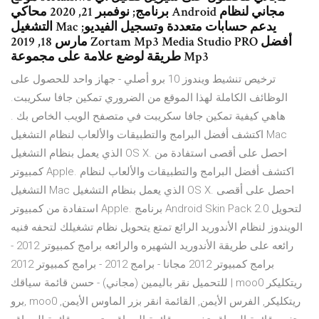
برنامج; نوفمبر 21, 2020 محاكي Android مجاني لنظام
التشغيل Mac يدعم حسابات متعددة وتسجيل الفيديو;
مارس 18, 2019 Zortam Mp3 Media Studio PRO أفضل
طريقة لوضع علامة على مجموعة Mp3
ترخيص تنشيط ويندوز 10 برو أصلي - جهاز واحد للحصول على
الوظائف الكاملة لهذا الموقع من الضروري تمكين جافا سكريبت.
هاهي كيفية تمكين جافا سكريبت في متصفح الويب الخاص بك .
اكتشف أفضل البرامج والتطبيقات والألعاب لنظام التشغيل Mac
الذي يعمل بنظام التشغيل OS X. احصل على أقصى استفادة من
كمبيوتر Apple. اكتشف أفضل البرامج والتطبيقات والألعاب لنظام
التشغيل Mac الذي يعمل بنظام التشغيل OS X. احصل على أقصى
استفادة من كمبيوتر Apple. برنامج Android Skin Pack 2.0 لتحويل
الويندوز لنظام الأندوريد الرائع تمتع يتحويل نظام تشغيلك لتحفه فنيه
رائعه على طريقة الأندوريد الشهيره والرائعه برامج كمبيوتر 2012 -
برامج كمبيوتر 2012 مجانا - برامج 2012 - برامج كمبيوتر 2012
للتحميل نقر باليمين (مجاني) - حسن قائمة سياقك | moo0 ريتكليكر
برو, moo0 ريتكليكر, الفرس الأيمن, القائمة انقر بزر الماوس الأيمن,