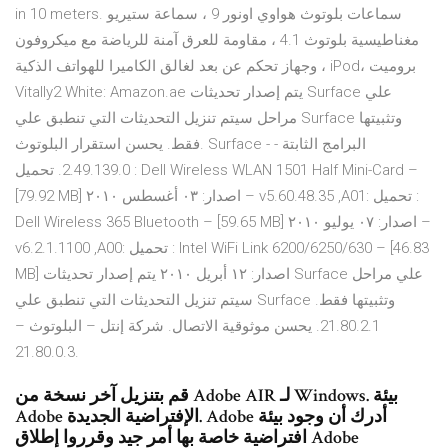
in 10 meters. سماعات بلوتوث هواوي اونور 9 ، سماعة ستيريو
مغناطيسية بلوتوث 4.1 ، مقاومة للعرق آمنة للرياضة مع ميكروفون
وجهاز تحكم عن بعد لغالق الكاميرا للهواتف الذكية ، iPod، بروميت
Vitally2 White: Amazon.ae يتم إصدار تحديثات Surface علي
مراحل سيتم تنزيل التحديثات التي تنطبق علي Surface وتثبيتها
فقط. يحسن استقرار البلوتوث. Surface - البرامج الثابتة -
2.49.139.0. تحميل : Dell Wireless WLAN 1501 Half Mini-Card –
[79.92 MB] اصدار: ٠٣ أغسطس ٢٠١٠ – v5.60.48.35 ,A01: تحميل :
Dell Wireless 365 Bluetooth – [59.65 MB] اصدار: ٠٧ يوليو ٢٠١٠ –
v6.2.1.1100 ,A00: تحميل : Intel WiFi Link 6200/6250/630 – [46.83
MB] اصدار: ١٢ أبريل ٢٠١٠ يتم إصدار تحديثات Surface علي مراحل
سيتم تنزيل التحديثات التي تنطبق علي Surface وتثبيتها فقط.
21.80.2.1. يحسن موثوقية الاتصال. شركة إنتل – البلوتوث –
21.80.0.3.
قم بتنزيل آخر نسخة من Adobe AIR لـ Windows. بيئة
Adobe الإفتراضية الجديدة. Adobe أدرك أن وجود بيئة
افتراضية خاصة بها أمر جيد وقرروا إطلاق Adobe