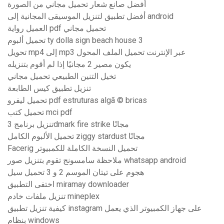
أفضل صانع شعار تحميل مجاني من الصورة
أفضل تطبيق لتنزيل الموسيقى المجانية إلى android
العميل رواية pdf تحميل مجاني
تحميل ألبوم ty dolla sign beach house 3
تحويل mp4 إلى mp3 عبر الإنترنت تحميل الملف المحول
يكون مصير 2 مجانيًا إذا لم أقوم بتنزيله
تخيل التنين الطبيعي تحميل مجاني
تنزيل تطبيق كيس الطابعة
تحميل ليفرو pdf estruturas algã © bricas
تحميل كتب mci pdf
تنزيل برنامج 3dmark fire strike مجانًا
تحميل الألبوم الكامل ziggy stardust مجانًا
Facerig تحميل النسخة الكاملة للكمبيوتر
ملاحظة سامسونج تقوم بتنزيل صور whatsapp android
هجوم على تيتان الموسم 2 و 3 تحميل سيل
اختفى التطبيق miramay downloader
تنزيل ملفات خادم mineplex
كيفية تنزيل تطبيق instagram على جهاز الكمبيوتر الذي يعمل
بنظام windows