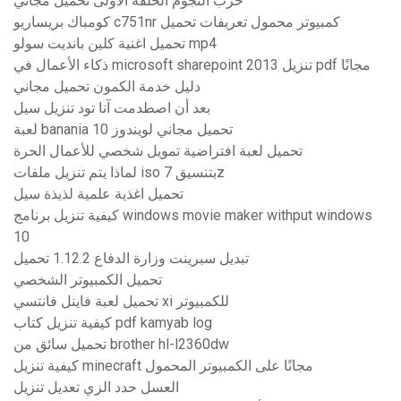
حرب النجوم الحلقة الأولى تحميل مجاني
كومباك بريساريو c751nr كمبيوتر محمول تعريفات تحميل
تحميل اغنية كلين بانديت سولو mp4
ذكاء الأعمال في microsoft sharepoint 2013 تنزيل pdf مجانًا
دليل خدمة الكمون تحميل مجاني
بعد أن اصطدمت آنا تود تنزيل سيل
لعبة banania تحميل مجاني لويندوز 10
تحميل لعبة افتراضية تمويل شخصي للأعمال الحرة
لماذا يتم تنزيل ملفات iso بتنسيق 7z
تحميل اغذية علمية لذيذة سيل
كيفية تنزيل برنامج windows movie maker withput windows
10
تبديل سبرينت وزارة الدفاع 1.12.2 تحميل
تحميل الكمبيوتر الشخصي
تحميل لعبة فاينل فانتسي xi للكمبيوتر
كيفية تنزيل كتاب pdf kamyab log
تحميل سائق من brother hl-l2360dw
كيفية تنزيل minecraft مجانًا على الكمبيوتر المحمول
العسل حدد الزي تعديل تنزيل