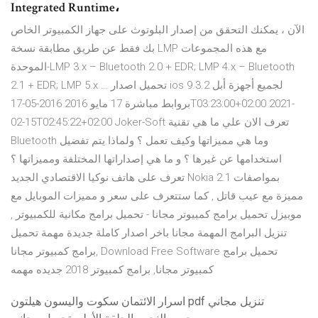
Integrated Runtime،
الآن ، يمكنك التحقق من إصدار البلوتوث على جهاز الكمبيوتر الخاص
بك فقط عن طريق مطابقة نسخة LMP مع هذه المجموعات
الموحدة-LMP 3.x – Bluetooth 2.0 + EDR; LMP 4.x – Bluetooth
2.1 + EDR; LMP 5.x … تحميل اصدار ios 9.3.2 لجميع أجهزة أبل
بروابط مباشرة 17 مايو 2016 2016-05-17T03:23:00+02:00 2021-
02-15T02:45:22+02:00 Joker-Soft تعرف الان علي ما هي تقنية
Bluetooth وما هي مميزاتها وكيف تعمل ؟ ولماذا يتم تفضيل
استخدامها عن غيرها ؟ و ما هي إصداراتها المختلفة ومميزاتها ؟
تعرف على هاتف نوكيا الاقتصادي الجديد Nokia 2.1 بمواصفات
مميزة مع عيب قاتل , كما ستتعرف على سعر و مميزات الموبايل مع
موبيزل تحميل برامج كمبيوتر مجانا - تحميل برامج مكانية للكمبيوتر ,
تنزيل البرامج المهمة مجانا باخر اصدار كاملة جديدة مهمة تحميل
برامج كمبيوتر مجانا, Download Free Software تحميل برامج
كمبيوتر مجانا, برامج كمبيوتر 2018 جديده مهمه
اسرار الائتمان سكوت واليسون هيلتون pdf تنزيل مجاني