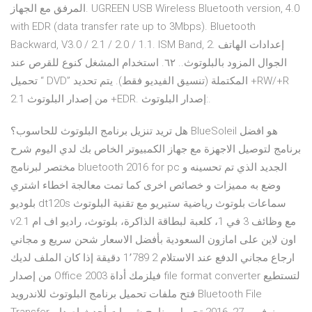
المرفق مع الجهاز. UGREEN USB Wireless Bluetooth version, 4.0
with EDR (data transfer rate up to 3Mbps). Bluetooth
Backward, V3.0 / 2.1 / 2.0 / 1.1. ISM Band, 2. ﺇﻋﺪﺍﺩﺍﺕ ﺍﻟﻬﺎﺗﻒ
ﺍﻟﺠﻮﺍﻝ ﺍﻟﻤﺰﻭﺩ ﺑﺎﻟﺒﻠﻮﺗﻮﺙ.. ٦٢. ﺍﺳﺘﺨﺪﺍﻡ ﺍﻟﻤﺸﻐﻞ ﻛﻨﻮﻉ ﻟﻠﻘﺮﺹ ﻋﻨﺪ
ﺗﺤﻤﻴﻞ “ DVD” ﺍﻟﻤﻜﺘﻤﻠﺔ (ﺗﻨﺴﻴﻖ ﺍﻟﻔﻴﺪﻳﻮ ﻓﻘﻂ). ﻳﺘﻢ ﺗﺤﺪﻳﺪ +RW/+R
ﻣﻦ ﺇﺻﺪﺍﺭ ﺍﻟﺒﻠﻮﺗﻮﺙ 2.1 +EDR. ﺇﺻﺪﺍﺭ ﺍﻟﺒﻠﻮﺗﻮﺙ:.
هل تريد تنزيل برنامج البلوتوث للحاسوب؟ BlueSoleil هو افضل
برنامج لتوصيل الاجهزة مع جهاز الكمبيوتر الخاص بك لدي اليوم شرح
مختصر لبرنامج bluetooth 2016 for pc الجديد الذي تم تحسينه و
وضع به مميزات و خصائص اخرى كما تمت معالجة اخطاء اشتري
بلوديو dt120s سماعات بلوتوث رياضية ستيريو مع تقنية البلوتوث
v2.1 مع وظائف 3 في 1، كلعبة لبطاقة الذاكرة، بلوتوث، راديو اف ام
اون لاين على امازون السعودية بأفضل الاسعار شحن سريع و مجاني
ارجاع مجاني الدفع عند الاستلام 2 1٬789 دقيقة إذا كان الملف لديك
من إصدار Office 2003 فيلزمك أداة file format converter لتستطيع
فتح ملفات تحميل برنامج البلوتوث للاندرويد Bluetooth File