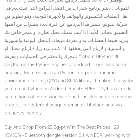
Transfer. نوفمبر 27, 2016 تحميل برنامج شير ات أحدث إصدار
للموبايل. يعتبر برنامج شير ات من أفضل البرامج التي تستخدم في
نقل الملفات للكمبيوتر والهواتف والأجهزة اللوحية، وهو تطوير من
شركة لينوفو، يتميز هذا البرنامج عن غيرة بعدة مميزات من أهمها
التطبيق مجاني للأبد. اذا كنت تمتلك محل تجارى او متجر خاص بك
وتريد ضبط الحسابات به و معرفة مبيعات المحل اليومية والشهرية
والسنوية والارباح التى يحققها. اذا كنت تريد زيادة ارباح محلك او
متجرك والتحكم فى الحسابات ومعرفة # About QPython 3L
QPython is the Python engine for android. It contains some
amazing features such as Python interpreter, runtime
environment, editor, QPYI and SL4A library. It makes it easy for
you to use Python on Android. And it's FREE. QPython already
has millions of users worldwide and it is also an open source
project. For different usage scenarios, QPython has two
branches, namely
Buy And Shop From 2B Egypt With The Best Prices | 2B
(CV305) - Bluetooth dongle version 2.1 wih EDR, working with