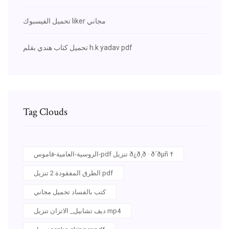
تحميل الفيسبوك liker مجاني
تحميل كتاب هندي بقلم h.k yadav pdf
Tag Clouds
الروسية-العامية-قاموس-pdf تنزيل ð¿ð¸ð · ð´ðµñ †
الطرق المفقودة 2 تنزيل pdf
كتب بالفساد تحميل مجاني
ديف تشابيل_ الاتزان تنزيل mp4