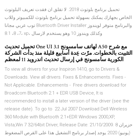
تحميل برنامج بلوتوث 2018. لا تقلق ان فقدت تعريف البلوتوث
الخاص بجهازك يمكنك بسهولة تحميل برنامج بلوتوث للكمبيوتر وللاب
توب عربي مجانا Bluetooth Driver Installer والبرنامج متوفر لويندوز
7، 8، 8.1، xp، وكذلك ويندوز 10 وهو يستخدم لارسال
تحميل تحديث One UI 3.1 لهاتف سامسونج A50 مع شرح
التثبيت بالخطوات. مرّت عِدة أسابيع قليلة منذ بدأت الشركة
الكورية سامسونج في إرسال تحديث اندرويد 11 لمعظم
To view all drivers for your Inspiron 1410, go to Drivers &
Downloads. View all drivers. Fixes & Enhancements. Fixes -
Not Applicable. Enhancements - Free drivers download for
Broadcom Bluetooth 2.1 + EDR USB Device, It is
recommended to install a later version of the driver (see the
release date). To go to 22 Jul 2007 Download Dell Wireless
360 Module with Bluetooth 2.1+EDR Windows 2000,XP,
Vista,Win 7 32/64bit Driver, Release Date: 21/10/2009. 8 حزيران
(يونيو) 2020 يوجد إصدار برنامج التشغيل هذا على القرص المضغوط