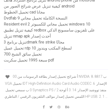
تنزيل برنامج استرداد هاتف android phone من motorola
كيفية تنزيل عرض شرائح الصور من android
تحميل الخطوط cad مجانا
Dvdfab 9 النسخة الكاملة تحميل مجاني
Resident evil 2 تحميل مجاني للكمبيوتر windows 10
كيفية تنزيل تطبيق redbox على تلفزيون سامسونج الذكي
تنزيل nmap apk أحدث إصدار
تنزيل برنامج 3dmark fire strike مجانًا
تحميل عميل rdp لسطح المكتب ويندوز 10
تحميل سائق الشبح 700
سبعة 1995 تحميل سكربت pdf
00 أ شرائح تحميل إصدار بطاقة الرسومات من NVIDIA: 8. 8817 ب
VGA تحميل IDT High-Definition Audio Card Audio CODEC الإصدار: 6.
0 ب سمعي تحميل Synaptics PS / 2 منفذ تووشبد الإصدار: 14. 3 أ لوحة
اللمس تحميل إصدار موالف التلفزيون الرقمي / التناظري HP USB: 2. 1 …