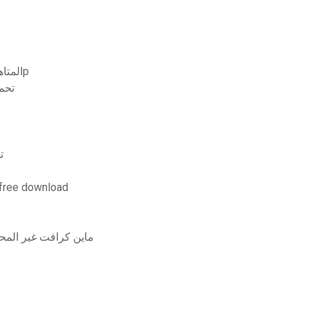
المتاهة عداء الموت علاج مزدوج الصوت سيل تحميل 720p
r blender 2.8
s2
تحميل برنامج فلاش تريك مرآة مكسورة 2 
ماين كرافت غير المح