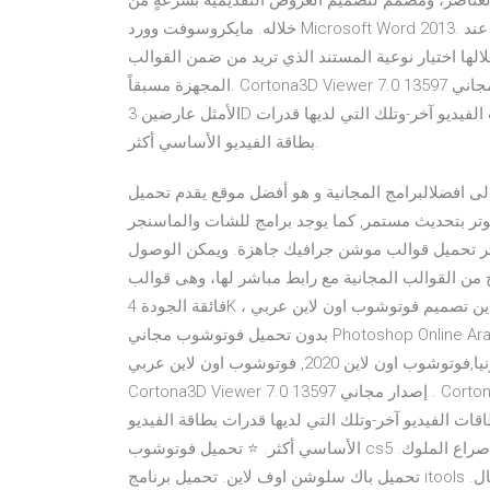
لعناصر، ومصممٌ لتصميم العروض التقديمية بسرعةٍ من
خلاله. مايكروسوفت وورد Microsoft Word 2013. هو البرنامج المتخصص بإنشاء وتحرير المستندات وطباعتها، عند
لها اختيار نوعية المستند الذي تريد من ضمن القوالب
المجهزة مسبقاً. Cortona3D Viewer 7.0 إصدار مجاني 13597 . Cortona3D عارض 3D سريعة وتفاعلية. مجموعة من
الأمثل عارضين 3D الضمانات أفضل جودة على كل من أجهزة الكمبيوتر مع بطاقات الفيديو آخر-وتلك التي لديها قدرات
بطاقة الفيديو الأساسي أكثر.
ى افضلالبرامج المجانية و هو أفضل موقع يقدم تحميل
وتر بتحديث مستمر, كما يوجد برامج للشات والماسنجر
يوتر تحميل قوالب موشن جرافيك جاهزة. ويمكن الوصول
ج من القوالب المجانية مع رابط مباشر لها، وهى قوالب
فائقة الجودة 4K ، وجاهزة للتخصيص والتعديل من خلال برنامج افتر فوتوشوب اون لاين تصميم فوتوشوب اون لاين عربي
بدون تحميل فوتوشوب مجاني Photoshop Online Arabic without load فوتوشوب اون لاين عربي للتصميم, pizap,
فوتو فونيا,فوتوشوب اون لاين 2020, فوتوشوب اون لاين عربي, photoshop online, فوتوشوب اون لاين بدون تحميل
Cortona3D Viewer 7.0 إصدار مجاني 13597 . Cortona3D عارض 3D سريعة وتفاعلية. مجموعة من الأمثل عارضين 3D
ت الفيديو آخر-وتلك التي لديها قدرات بطاقة الفيديو
الأساسي أكثر. ⭐ تحميل فوتوشوب cs5 بحجم صغير من ميديا فاير ⭐ تحميل الحلقة 26 من مسلسل صراع الملوك.
تحميل باك سلوشن اوف لاين. تحميل برنامج itools للكمبيوتر برابط مباشر. تحميل مقطع تعليمي عن الضوء ا للأطفال.