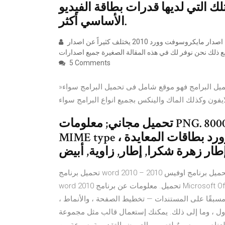
لك التي لديها قدرات بطاقة الفيديو
الأساسي أكثر.
ومع ذلك هناك اختلافات كثيرة بين كل اصدار لكل برنامج وورد، بمعني ان اصدار مايكروسوفت وورد 2010 يختلف كثيراً عن اصدار
5 Comments
»تحميل برامج مجانا تحميل برامج مجانا موقع دايركت اب لتحميل البرامج فهو موقع شامل فى تحميل البرامج سواء
تحميل مجاني; معلومات PNG. الأبعاد 8000x7178px. حجم الملف 892.11KB.
MIME type شكرا لافتات ، قالب مايكروسوفت وورد بطاقات المعايدة ،
تحميل برنامج word 2010 – تحميل مايكروسوفت اوفيس 2010 – تنزيل وورد 2010 – تحميل برنامج اوفيس 2010 –
word 2010 تحميل. معلومات عن برنامج Microsoft Office 2010 كيفية إنشاء قالب في مايكروسوفت وورد تتيح لك
 مسبقًا على المستندات — تخطيط الصفحة ، والأنماط ،
ا إلى ذلك. يمكنك إستعمال قالب مثل مجموعة Spectacular، والذي