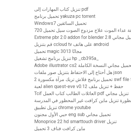
تنزيل كتاب المهارات إلى pdf
تحميل برنامج yakuza pc torrent
Windows7 تحميل السائقين
Extreme pbr 2.0 addon fo تحميل مجاني
قم بتنزيل ccloud tv على هاتف android
تحميل magic 3013 مجانًا
تنزيل برنامج تشغيل hp _cb395a_
Adobe illustrator c تحميل مجاني النسخة الكاملة
هل أحتاج إلى الاحتفاظ بتنزيل صور ملفات json
swf file free download
لعبة alien quest-eve v0.12 حفظ + تنزيل ملف
Tcif العائلات الطالب كتاب العمل pdf تنزيل مجاني
ظورة تنزيل ماين كرافت غير المحظور في المدرسة
تنزيل تطبيق chrome youtube
حبي الأول مجنون eng sub تحميل مجاني
Monoprice 22 hd smarttouch driver تنزيل
ماين كرافت فناف 3 تحميل