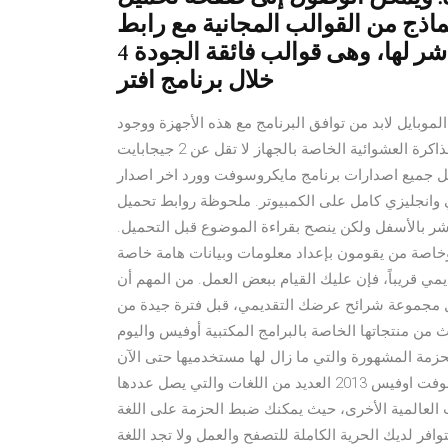
نماذج من القوالب المجانية مع رابط
مباشر لها، وهى قوالب فائقة الجودة 4K ، وجاهزة للتخصيص والتعديل من
خلال برنامج افتر
موبايل لابد من توافق البرنامج مع هذه الأجهزة ووجود
متطلبات الورد هي كما يلي. الذاكرة العشوائية : لابد أن تكون الذاكرة العشوائية الخاصة بالجهاز لا تقل عن 2 جيجابايت
يجا بايت يمكنكم الان تحميل جميع اصدارات برنامج مايكروسوفت وورد اخر اصدار
مباشر "2010, 2013, 2016, 2017, 2019, 2020" عربي وانجليزي كامل على الكمبيوتر. ملحوظة روابط تحميل
شر بالأسفل ولكن ينصح بقراءة الموضوع قبل التحميل.
 وخاصة من يقومون بإعداد معلومات وبيانات هامة خاصة
يمي قريباً، فإن عليك القيام ببعض العمل. من المهم أن
مجموعة شرائح عرضك التقديمي، قبل فترة جيدة من
ن منتجاتها الخاصة بالبرامج المكتبية أوفيس واليوم
يس 2007 وهي اليت تلت الحزمة المشهورة والتي ما زال لها مستخدميها حتى الآن
لبساطتها 2003 وسنعرف أهم توافر اللغات :- تدعم حزمة مايكروسوفت اوفيس 2013 العديد من اللغات والتي يصل عددها
 من اللغات العالمية الأخرى، حيث يمكنك ضبط الحزمة على اللغة
وافر لديك الحرية الكاملة للتصفح والعمل ولا تجد اللغة