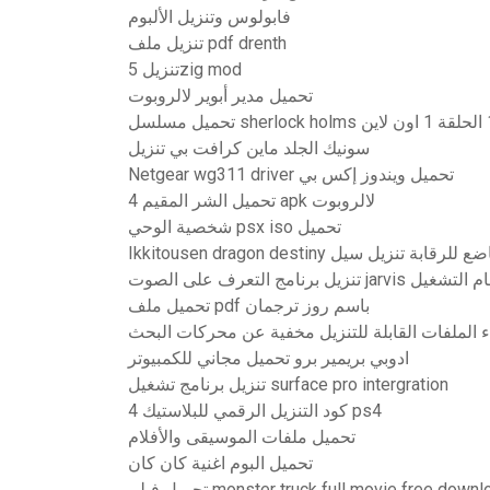
فابولوس وتنزيل الألبوم
تنزيل ملف pdf drenth
تنزيل 5zig mod
تحميل مدير أبوير لالروبوت
سونيك الجلد ماين كرافت بي تنزيل
Netgear wg311 driver تحميل ويندوز إكس بي
تحميل الشر المقيم 4 apk لالروبوت
شخصية الوحي psx iso تحميل
Ikkitousen dra غير خاضع للرقابة تنزيل سيل
تحميل ملف pdf باسم روز ترجمان
اء الملفات القابلة للتنزيل مخفية عن محركات البحث
ادوبي بريمير برو تحميل مجاني للكمبيوتر
تنزيل برنامج تشغيل surface pro intergration
كود التنزيل الرقمي للبلاستيك 4 ps4
تحميل ملفات الموسيقى والأفلام
تحميل البوم اغنية كان كان
ل فيلم monster truck full movie free download