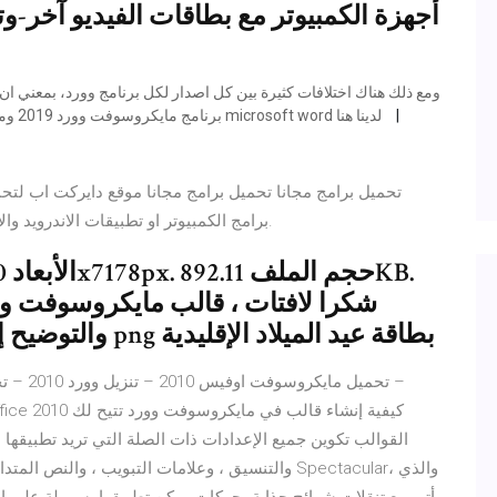
أجهزة الكمبيوتر مع بطاقات الفيديو آخر-وت
برنامج مايكروسوفت وورد 2019 ومع ذلك نحن نوفر لك في هذه المقالة الصغيرة جميع اصدارات microsoft word لدينا هنا
برامج الكمبيوتر او تطبيقات الاندرويد والايفون وكذلك الماك والينكس بجميع انواع البرامج سواء.
والتوضيح إطار زهرة شكرا, إطار, زاوية, أبيض png بطاقة عيد الميلاد الإقليدية
القوالب تكوين جميع الإعدادات ذات الصلة التي تريد تطبيقها
والتنسيق ، وعلامات التبويب ، والنص المتداول ، وم