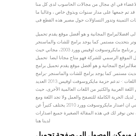
لتي ينشرها الاعضاء في اي مجال من مجالات الحاسوب لدى كل منا
 قد تم جمعها على مدار سنوات وبذوق خاص ، وغالبا ما
يكات الثمينة وتدور التساؤلات حول مصير هذه القطع فى
ى افضلالبرامج المجانية و هو أفضل موقع يقدم تحميل
وتر بتحديث مستمر, كما يوجد برامج للشات والماسنجر
-برامج مجانية - برامج حماية من الفيروسات تحميل برامج كمبيوتر برنامج مايكروسوفت اوفيس وورد 2003، مجاني حيث
ل الموقع الرسمي للشركة فهو متاح مجانا ايضا. تحميل
لالبرامج المجانية و هو أفضل موقع يقدم تحميل برامج
ديث مستمر, كما يوجد برامج للشات والماسنجر -برامج
مجانية - برامج حماية من الفيروسات تحميل برامج كمبيوتر توافر اللغات :- تدعم حزمة مايكروسوفت اوفيس 2013 العديد
ى أكثر من 30 لغة، وبالطبع يدعم اللغة العربية والكثير من اللغات العالمية الأخرى، حيث
ديك الحرية الكاملة للتصفح والعمل ولا تجد اللغة ومع
ذلك هناك اختلافات كثيرة بين كل اصدار لكل برنامج وورد، بمعني ان اصدار مايكروسوفت وورد 2010 يختلف كثيراً عن
يكروسوفت وورد 2019 ومع ذلك نحن نوفر لك في هذه المقالة الصغيرة جميع اصدارات microsoft word
لدينا هنا
 ويمكن الوصول إلى صفحة تحميل