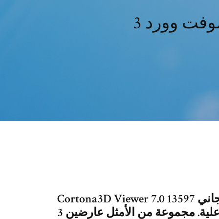
Cortona3D Viewer 7.0 إصدار مجاني 13597 . Cortona3D عارض 3D سريعة
وتفاعلية. مجموعة من الأمثل عارضين 3D الضمانات أفضل جودة على كل من