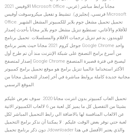
الاوفيس 2021 Microsoft Office مجاناً برابط مباشر (عربي،
فرنسي، إنجليزي). تنشيط و تفعيل ميكروسوفت أوفيس Microsoft
Office. تحميل تحميل مشغل جوم بلاير للكمبيوتر المشغل الشهير
للأفلام والأغاني، تستطيع تنزيل مشغل جوم بلاير مجاناً بأحدث إصدار
للويندوز، يدعم تنزيل ترجمات الأفلام والمسلسلات. تحميل برنامج
جوجل كروم 2021 مجانا حيث يعتبر برنامج Google Chrome واحد
من أسرع برامج التصفح على شبكة الإنترنت منذ أن تم طرح أول
إصدار لمتصفح Google Chrome ليصبح في فترة قصيرة المتصفح
الأكثر استخداما عالميا تنزيل برامج هو موقع تحميل برامج كمبيوتر
مجانية جديدة كاملة بروابط مباشرة في أخر إصدار للتحميل مجانا من
الموقع الرسمي.
تحميل العاب كمبيوتر بدون انترنت مجانا 2020. سوف نعرض عليكم
بشيئا من التفصيل كل ما يميز كل لعبة من 6 لالعاب الكمبيوتر الاتية
عن الالعاب المنافسة لها بالاضافة الي رابط التحميل المباشر لكل
لعبة حتي نوفر بعض الوقت عليكم : لا يمكننا أن نذكر برامج التحميل
دون ذكر برنامج تحميل Jdownloader والذي يعتبر الأفضل في هذا