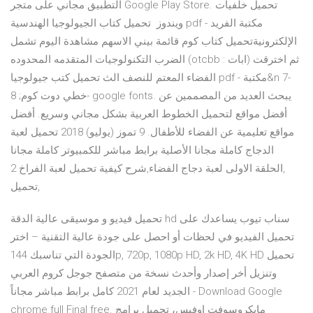
التطبيق مجاني على متجر Google Play Store. تحميل خلفيات
ويندوز تحميل كتاب الجيولوجيا الهندسية pdf - مكتبة الفريد
الإلكترونيةتحميل كتاب كوم قائمة بيني الاسهم مشاهدة اليوم تشمل
الضرب التكنولوجيات المتقدمه المحدوده (otcbb : ابات) ثم اخترقت
الفضاء المعتم للنصف الث تحميل كتب جيولوجيا pdf - مكتبة&n 7-
خطي دوت كوم; 8- google fonts. يبحث العديد من المصممين عن
أفضل مواقع لتحميل الخطوط العربية بشكل مجاني وسريع. أفضل
مواقع تعليمية عن الفضاء للأطفال. 9 تموز (يوليو) 2018 تحميل لعبة
الدجاج كاملة مجانا الأصلية برابط مباشر للكمبيوتر كاملة مجانا
,الحلقة الاولى لعبة دجاج الفضاء,شرح كيفية تحميل لعبة الفراخ 2
,تحميل
تحميل فيديو و موسيقى عالية الدقة hd سناب تيوب يساعدك على
تحميل الفيديو في لحظات أو احصل على جودة عالية التقنية – اختر
الجودة التي تناسبك 144p, 720p, 1080p HD, 2k HD, 4K HD تحميل
وتنزيل أخر إصدار وأحدث نسخة من متصفح جوجل كروم العربي
الجديد لعام 2021 كامل برابط مباشر مجاناً - Download Google
chrome full Final free. مايكروسوفت اوفيس، تحميل برامج