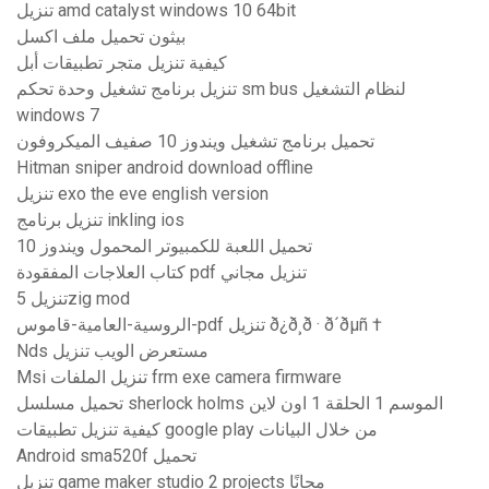
تنزيل amd catalyst windows 10 64bit
بيثون تحميل ملف اكسل
كيفية تنزيل متجر تطبيقات أبل
تنزيل برنامج تشغيل وحدة تحكم sm bus لنظام التشغيل
windows 7
تحميل برنامج تشغيل ويندوز 10 صفيف الميكروفون
Hitman sniper android download offline
تنزيل exo the eve english version
تنزيل برنامج inkling ios
تحميل اللعبة للكمبيوتر المحمول ويندوز 10
كتاب العلاجات المفقودة pdf تنزيل مجاني
تنزيل 5zig mod
الروسية-العامية-قاموس-pdf تنزيل ð¿ð¸ð · ð´ðµñ †
Nds مستعرض الويب تنزيل
Msi تنزيل الملفات frm exe camera firmware
تحميل مسلسل sherlock holms الموسم 1 الحلقة 1 اون لاين
كيفية تنزيل تطبيقات google play من خلال البيانات
Android sma520f تحميل
تنزيل game maker studio 2 projects مجانًا