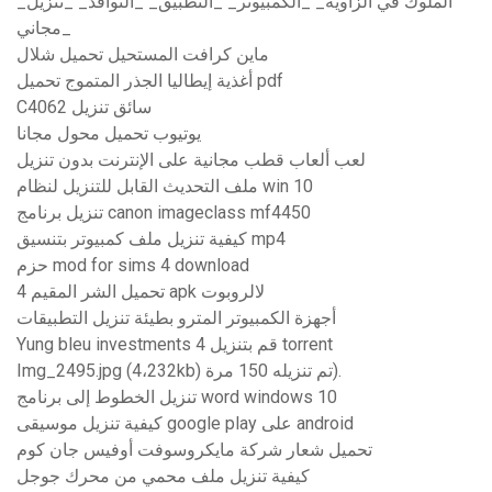
_الملوك في الزاوية_ _الكمبيوتر_ _التطبيق_ _النوافذ_ _تنزيل
مجاني_
ماين كرافت المستحيل تحميل شلال
أغذية إيطاليا الجذر المتموج تحميل pdf
C4062 سائق تنزيل
يوتيوب تحميل محول مجانا
لعب ألعاب قطب مجانية على الإنترنت بدون تنزيل
ملف التحديث القابل للتنزيل لنظام win 10
تنزيل برنامج canon imageclass mf4450
كيفية تنزيل ملف كمبيوتر بتنسيق mp4
حزم mod for sims 4 download
تحميل الشر المقيم 4 apk لالروبوت
أجهزة الكمبيوتر المترو بطيئة تنزيل التطبيقات
Yung bleu investments 4 قم بتنزيل torrent
Img_2495.jpg (4،232kb) تم تنزيله 150 مرة).
تنزيل الخطوط إلى برنامج word windows 10
كيفية تنزيل موسيقى google play على android
تحميل شعار شركة مايكروسوفت أوفيس جان كوم
كيفية تنزيل ملف محمي من محرك جوجل