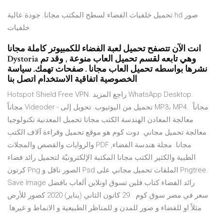
تحميل خلفيات الفضاء لسطح المكتب مجانا. جودة عالية hd صور
خلفيات
انت الآن تتصفح تحميل لعبة الفضاء للكمبيوتر كاملة مجانا
Dystoria وهي تابعه لقسم تحميل العاب منوعة , وقد تم
نشرها بواسطه تحميل العاب مجانا . صفحات تهمك. سياسة
الخصوصية اتفاقية الاستخدام اتصل بنا
Hotspot Shield Free VPN. راجع المزيد WhatsApp Desktop.
مجاناً Videoder - تحميل من اليوتيوب. تحويل إلى MP3، MP4. مجاناً
معالجة المعادن الهندسة الكتب مجانا تحميل المعدنية تكنولوجيا
معالجة تحميل مجاني. دوت كوم هو موقع تحميل وقراءة آلاف الكتب
والروايات والقصص والمجلات PDF مجانا. مجلة هندسة الفضاء,
الطبية والكثير الكتب مجانا المكتبة الإلكترونيّة لتحميل رائد فضاء
كرتون Png الصور ناقل و Psd الملفات تحميل مجاني على Pngtree.
Save Image رائد الفضاء كتاب فلين تسوق اونلاين ألعاب بافضل
سعر في مصر سوق كوم . 29 كانون الثاني (يناير) 2020 كصور للأرض
مثلاً او للفضاء و صور للمدن و للمناظر الطبيعية و الانماط و غيرها.