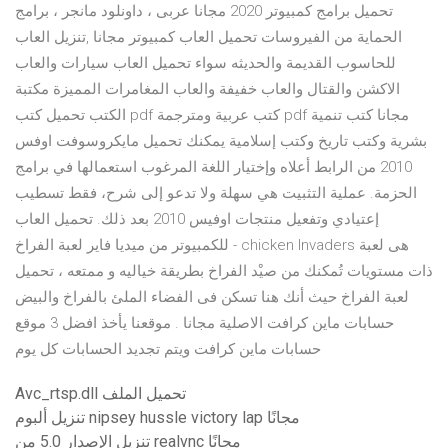
تحميل برامج كمبيوتر 2020 مجانا عربى ، داونلود مانجر ، برامج
الحماية من الفيروسات تحميل العاب كمبيوتر مجانا ,تنزيل العاب
للحاسوب القديمة والحديثه سواء تحميل العاب سيارات والعاب
الاكشن والقتال والعاب خفيفة والعاب المغامرات المميزة مكتبة
الكتب تحميل كتب pdf كتب عربية ومترجمة pdf مجانا كتب تنمية
بشرية وكتب تاريخ وكتب إسلامية يمكنك تحميل مايكروسوفت اوفس
2010 من الرابط أعلاه وإختيار اللغة المرغوب استعمالها في برامج
الحزمة. عملية التثبيت هي سهلة ولا تدعو إلى شرح، فقط تسطيب
إعتيادي وتفعيل منتجات اوفيس 2010 بعد ذلك. تحميل العاب
للكمبيوتر من ميديا فاير لعبة الفراخ - chicken Invaders هى لعبة
ذات مستويات تُمكنك من صيْد الفراخ بطريقة خياليه و ممتعه ، تحميل
لعبة الفراخ حيث أنك هنا تسكن فى الفضاء الملئ بالفراخ والبيض
حسابات ماين كرافت الاصلية مجانا . موقعنا يأخذ افضل 3 موقع
حسابات ماين كرافت ويتم تجديد الحسابات كل يوم
Avc_rtsp.dll تحميل الملف
تنزيل ألبوم nipsey hussle victory lap مجانًا
تنزيل الإصدار 5.0 من realvnc مجانًا