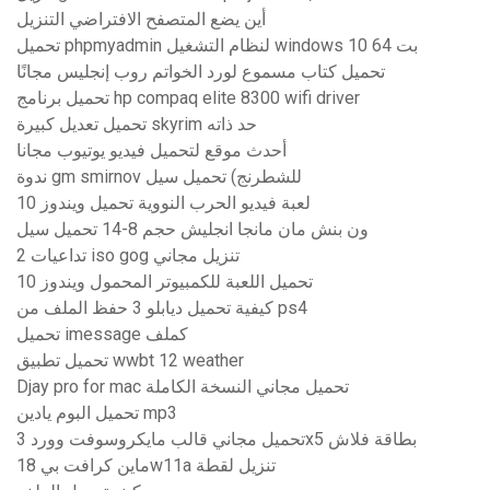
أين يضع المتصفح الافتراضي التنزيل
تحميل phpmyadmin لنظام التشغيل windows 10 64 بت
تحميل كتاب مسموع لورد الخواتم روب إنجليس مجانًا
تحميل برنامج hp compaq elite 8300 wifi driver
تحميل تعديل كبيرة skyrim حد ذاته
أحدث موقع لتحميل فيديو يوتيوب مجانا
ندوة gm smirnov للشطرنج) تحميل سيل
لعبة فيديو الحرب النووية تحميل ويندوز 10
ون بنش مان مانجا انجليش حجم 8-14 تحميل سيل
تداعيات 2 iso gog تنزيل مجاني
تحميل اللعبة للكمبيوتر المحمول ويندوز 10
كيفية تحميل ديابلو 3 حفظ الملف من ps4
تحميل imessage كملف
تحميل تطبيق wwbt 12 weather
Djay pro for mac تحميل مجاني النسخة الكاملة
تحميل البوم يادين mp3
تحميل مجاني قالب مايكروسوفت وورد 3x5 بطاقة فلاش
ماين كرافت بي 18w11a تنزيل لقطة