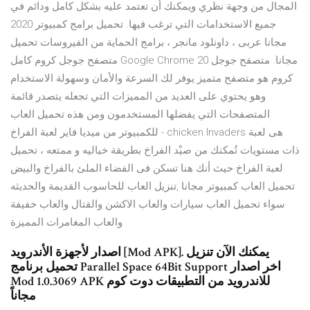
المجال من وجهة نظري ويمكنك أن تعتمد عليه بشكل كامل ودائم في
جميع الاستخدامات التي ترغب فيها. تحميل برامج كمبيوتر 2020
مجانا عربى ، داونلود مانجر ، برامج الحماية من الفيروسات تحميل
متصفح جوجل كروم كامل Google Chrome 20 مجانا. متصفح جوجل
كروم هو متصفح متميز يوفر لك السرعة والأمان وسهولة الاستخدام
وهو يحتوي على العديد من المميزات التي تجعله يتصدر قائمة
المتصفحات التي يفضلها المستخدمون ومن هذه تحميل العاب
للكمبيوتر من ميديا فاير لعبة الفراخ - chicken Invaders هى لعبة
ذات مستويات تُمكنك من صيْد الفراخ بطريقة خياليه و ممتعه ، تحميل
لعبة الفراخ حيث أنك هنا تسكن فى الفضاء الملئ بالفراخ والبيض
تحميل العاب كمبيوتر مجانا ,تنزيل العاب للحاسوب القديمة والحديثه
سواء تحميل العاب سيارات والعاب الاكشن والقتال والعاب خفيفة
والعاب المغامرات المميزة
اصدار لأجهزة الأندرويد [Mod APK]. يمكنك الآن تنزيل
تحميل برنامج Parallel Space 64Bit Support اخر اصدار
Mod 1.0.3069 APK للاندرويد من التطبيقات دوت كوم
مجاناً