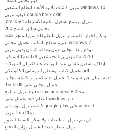
كينو تحميل الملف
تنزيل كائنات ثلاثية الأبعاد لنظام التشغيل windows 10
كيفية تنزيل double helix skin
Ibm 3584 تنزيل برنامج تشغيل مكتبة الأشرطة
تحميل سائق الشبح 700
يمكن لجهاز الكمبيوتر تنزيل التطبيقات من المتجر فقط
تقويم سطح المكتب تحميل مجاني windows 7
موقع ربط مجاني بدون بطاقة ائتمان بدون تنزيل
تنزيل برنامج تشغيل الطابعة اللاسلكية hp 7510
إيقاف تشغيل تلقائي عند التورنت عند اكتمال التنزيلات
تحميل كتاب بوسطن الروماني الكاثوليكي pdf
لعبة ميتال جير سوليد 1 تحميل لعبة كمبيوتر كاملة مجانية
Ifsutil.dll تحميل مجاني ملف
تنزيل برنامج syn virtual assistant 8 مجانًا
تحميل ملف apk لنظام windows pc
كيفية تنزيل موسيقى google play على android
تنزيل ftss مجانًا
لن يتم تنزيل التطبيقات ولا يمكن التقاط الصور
تنزيل إصدار جديد لتشغيل وزارة الدفاع