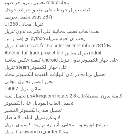
تحميل مترو آخر ضوء redux مجانا
كيفية تنزيل خريطة على تطبيق خرائط جوجل
تحميل تعريف asus z87i
Ul 268 تنزيل مجاني
لعب ألعاب قطب مجانية على الإنترنت بدون تنزيل
أي إصدار من python يجب أن أقوم بتنزيله
تنزيل scan driver for hp color laserjet mfp m281fdw
Ableton full track project file تنزيل مجاني reddit
كيفية عكس شاشة android على جهاز الكمبيوتر بدون تنزيل
تنزيل steam على جهاز الكمبيوتر
تحميل برنامج دراكان البوابات القديمة للكمبيوتر مجانا
محرر الصور تحميل مجاني
C4062 سائق تنزيل
تحميل لعبة ps4 kingdom hearts 2.8 كاملة بدون استطلاعات
تحميل العاب الموبايل على الكمبيوتر
تحميل صدى الكمبيوتر المصير
لا يمكن تنزيل الملف لأنه ضار
مرشح فوتوشوب مجاني تأثير رسم زيت كوميدي تنزيل
تنزيل brainworx bx_meter مجانًا