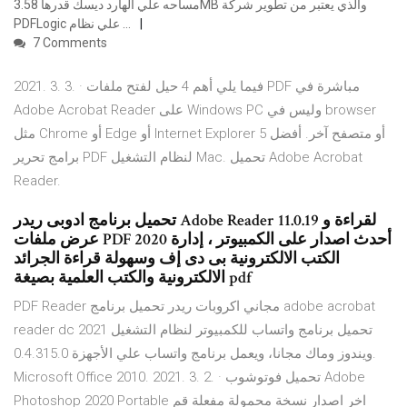
مساحه علي الهارد ديسك قدرها 3.58MB والذي يعتبر من تطوير شركة
PDFLogic علي نظام …
7 Comments
2021. 3. 3. · فيما يلي أهم 4 حيل لفتح ملفات PDF مباشرة في
Adobe Acrobat Reader على Windows PC وليس في browser
مثل Chrome أو Edge أو Internet Explorer أو متصفح آخر. أفضل 5
برامج تحرير PDF لنظام التشغيل Mac. تحميل Adobe Acrobat
Reader.
تحميل برنامج ادوبى ريدر Adobe Reader 11.0.19 لقراءة و
عرض ملفات PDF 2020 أحدث اصدار على الكمبيوتر ، إدارة
الكتب الالكترونية بى دى إف وسهولة قراءة الجرائد
الالكترونية والكتب العلمية بصيغة pdf
PDF Reader مجاني اكروبات ريدر تحميل برنامج adobe acrobat
reader dc 2021 تحميل برنامج واتساب للكمبيوتر لنظام التشغيل
ويندوز وماك مجانا، ويعمل برنامج واتساب علي الأجهزة 0.4.315.0.
Microsoft Office 2010. 2021. 3. 2. · تحميل فوتوشوب Adobe
Photoshop 2020 Portable اخر اصدار نسخة محمولة مفعلة قم