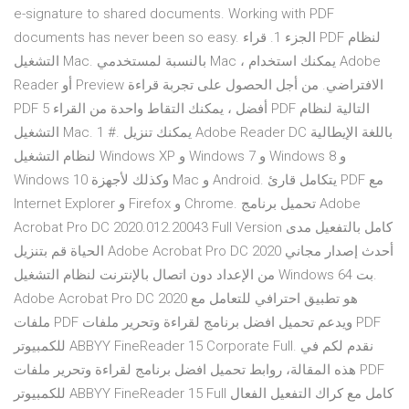
e-signature to shared documents. Working with PDF
documents has never been so easy. الجزء 1. قراء PDF لنظام
التشغيل Mac. بالنسبة لمستخدمي Mac ، يمكنك استخدام Adobe
Reader أو Preview الافتراضي. من أجل الحصول على تجربة قراءة
PDF أفضل ، يمكنك التقاط واحدة من القراء 5 PDF التالية لنظام
التشغيل Mac. 1 #. يمكنك تنزيل Adobe Reader DC باللغة الإيطالية
لنظام التشغيل Windows XP و Windows 7 و Windows 8 و
Windows 10 وكذلك لأجهزة Mac و Android. يتكامل قارئ PDF مع
Internet Explorer و Firefox و Chrome. تحميل برنامج Adobe
Acrobat Pro DC 2020.012.20043 Full Version كامل بالتفعيل مدى
الحياة قم بتنزيل Adobe Acrobat Pro DC 2020 أحدث إصدار مجاني
من الإعداد دون اتصال بالإنترنت لنظام التشغيل Windows 64 بت.
Adobe Acrobat Pro DC 2020 هو تطبيق احترافي للتعامل مع
ملفات PDF ويدعم تحميل افضل برنامج لقراءة وتحرير ملفات PDF
للكمبيوتر ABBYY FineReader 15 Corporate Full. نقدم لكم في
هذه المقالة، روابط تحميل افضل برنامج لقراءة وتحرير ملفات PDF
للكمبيوتر ABBYY FineReader 15 Full كامل مع كراك التفعيل الفعال