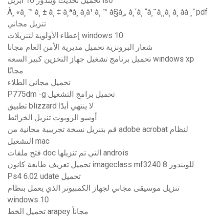
تحميل تحديث ويندوز 10 أبريل iso
À¸ «à¸ ™ à¸ ± à¸ ‡ à¸ªà¸ à¸à¹ à¸ ™ à§à¸„ à¸´à¸ “à¸˜à¸¸à¸ à¸ àà ¸ˆpdf
تنزيل مجاني
إعطاء الأولوية لتنزيلات windows 10
شعار البرونزية تحميل مديرية الأمن العام مجانا
تحميل برنامج تشغيل جهاز التخزين كبير السعة windows xp
مجانًا
تحميل مجاني الطلاء
P775dm -g تحميل برامج التشغيل
تطبيق blizzard لا ينتهي أبدًا
أوسو الروبوت تنزيل الخرائط
قم بتنزيل نسخة تجريبية مجانية من adobe acrobat لنظام
التشغيل mac
فتح ملفات doc التي تم تنزيلها androis
تحميل تعريف طابعة كانون imageclass mf3240 للويندوز 8
Ps4 6.02 udate تحميل
تنزيل موسيقى مجاني لجهاز الكمبيوتر الذي يعمل بنظام
windows 10
تحميل الخط arapey مجاناً