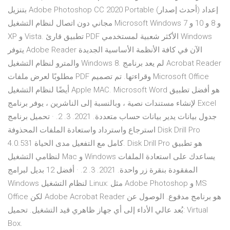
بتنزيل Adobe Photoshop CC 2020 Portable (أحدث إصدار) إعداد
مجاني دون اتصال لنظام التشغيل Microsoft Windows 7 و 8 و 10 و
XP و Vista. تطبيق قارئ PDF الأكثر شعبية لمستخدمي Windows
يتوفر Adobe Reader الآن في كافة الأنظمة الأساسية الجديدة
والمترو لنظام التشغيل Windows 8. لم يعد برنامج Acrobat Reader
مطلوبًا لعرض ملفات PDF وقراءتها. تم تصميم Microsoft Office
أيضًا لنظام التشغيل Apple MAC. Microsoft Word هو أفضل تطبيق
لإنشاء مستندات نصية ، وبالنسبة إلى الناشرين ، يوفر برنامج Excel
جدول بيانات يدير بيانات حساب متعددة. 2021. 3. 2. · تحميل برنامج
استرجاع واسترداد واستعادة الملفات المحذوفة Disk Drill Pro
4.0.531 كامل مع التفعيل مدى الحياة. Disk Drill Pro هو تطبيق
لنظامي التشغيل Mac و Windows يساعدك على استعادة الملفات
المفقودة بنقرة زر واحدة. 2021. 3. 2. · أفضل 12 بديل لبرامج
Windows لنظام التشغيل Linux: مثل Adobe Photoshop و MS
Office لكن Adobe Acrobat Reader هو برنامج مدفوع. الوصول عن
بُعد عالي الأداء إلى أي جهاز ظاهري قيد التشغيل. تحميل: Virtual
Box.