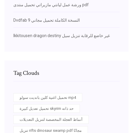
ورشة عمل ليانتي مازيراتي تحميل منتدى pdf
Dvdfab 9 النسخة الكاملة تحميل مجاني
Ikkitousen dragon destiny غير خاضع للرقابة تنزيل سيل
Tag Clouds
تحميل اغنية كلين بانديت سولو mp4
تحميل تعديل كبيرة skyrim حد ذاته
أنماط العجلة المخصصة لتنزيل التعديلات
تنزيل rifts dinosaur swamp pdf مجانًا