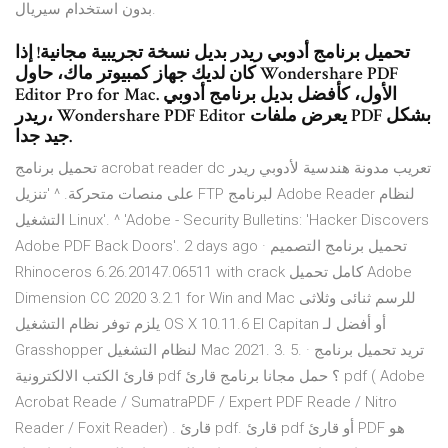
بدون استخدام سيريال.
تحميل برنامج أدوبي ريدر بديل نسخة تجريبية مجانية! إذا
كان لديك جهاز كمبيوتر ماك، حاول Wondershare PDF
Editor Pro for Mac. الأول، كأفضل بديل برنامج أدوبي
ريدر، Wondershare PDF Editor يعرض ملفات PDF بشكل
جيد جدا.
تحميل برنامج acrobat reader dc تعريب مدونة هندسية لأدوبي ريدر
على منصات متحركة. ^ 'تنزيل FTP لبرنامج Adobe Reader لنظام
التشغيل Linux'. ^ 'Adobe - Security Bulletins: 'Hacker Discovers
Adobe PDF Back Doors'. 2 days ago · تحميل برنامج التصميم
Rhinoceros 6.26.20147.06511 with crack كامل تحميل Adobe
Dimension CC 2020 3.2.1 for Win and Mac للرسم ثنائى وثلاثى
يلزم توفر نظام التشغيل OS X 10.11.6 El Capitan أو أفضل لـ
Grasshopper لنظام التشغيل Mac 2021. 3. 5. · تريد تحميل برنامج
قارئ الكتب الالكترونية pdf ؟ حمل مجانا برنامج قارئ pdf ( Adobe
Acrobat Reade / SumatraPDF / Expert PDF Reade / Nitro
Reader / Foxit Reader) . قارئ pdf. قارئ pdf أو قارئ PDF هو