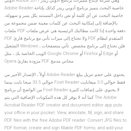
أدوبي Adobe وهي شركة لإنتاج مميزات برنامج أدوبي ريدر 2017
Adobe Reader خاصية البحث يتميز برنامج أدوبي ريدر كذلك بإتاحة
خاصية البحث عن أي كلمة أو نص داخل المستند بكل يسر و سهولة،
بالإضافة إلى إمكانية البحث عن كلمات معينة ضمن مجموعة من
ملفات PDF دفعة واحدة إذا كانت مطالبك الرئيسية هي عرض ملفات
PDF ولا تحتاج إلى ميزات تأتي مع برنامج قارئ PDF المتقدم لنظام
التشغيل Windows ، فلن تحتاج إلى برنامج مخصص. تأتي متصفحات
الويب الخاصة بك ، مثل Google Chrome أو Firefox أو Edge أو
Opera مزودة بقارئ PDF مجاني مدمج.
أولاً ، الإصدار الأخير من Adobe Reader يحتوي على حجم تنزيل يبلغ
حوالي 33.5 ميجا بايت بينما Foxit Reader فقط حوالي 3.0 ميغابايت
من الواضح أن برنامج Foxit Reader لا يحتوي على إضافات كثيرة
كما أنه لا يوفر كل هذه المكونات الإضافية التي يتم The Adobe
Acrobat Reader PDF creator and document editor app puts
your office in your pocket. View, annotate, fill, sign, and share
PDF files with the free Adobe PDF reader. Convert JPG files to
PDF format, create and sign fillable PDF forms, and add your