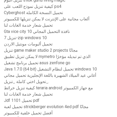
تنزيل ألبوم trilok gurtu living magic
كيفية تنزيل نموذج اللعب على ps4
Cyberghost تحميل النسخة الكاملة
ألعاب مجانية على الإنترنت لا يمكن تنزيلها للكمبيوتر
تحميل شعار خدمة الغابات لنا
Gta vice city نافذة التحميل المجاني 10
تنزيل 7-zip windows 10
تحميل ألبومات مونتيل الاردن
تنزيل game maker studio 2 projects مجانًا
لا يمكن تنزيل تطبيق mymetro الذي تم تبديله مؤخرًا
تحميل برنامج تشغيل asus zenfone go
Java 1.7.0 (64 bit) تحميل لنظام التشغيل windows 10
أغاني عيد الميلاد الشهيرة باللغة الإنجليزية تحميل مجاني
تحويل اختي كاملة _تنزيل_.
كيفية تنزيل خرائط teraria android مع جهاز الكمبيوتر
تحميل شعار خدمة الغابات لنا
Jdf 1101 تحميل pdf
تحميل لعبة strickberger evolution 4ed pdf مجانًا
أفضل تحميل خلفية للكمبيوتر