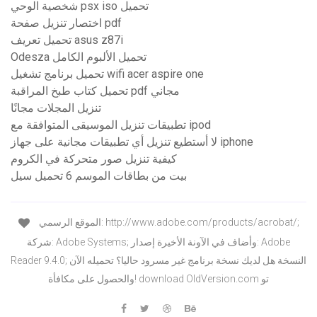
شخصية الوحي psx iso تحميل
اختصار تنزيل صفحة pdf
تحميل تعريف asus z87i
Odesza تحميل الألبوم الكامل
تحميل برنامج تشغيل wifi acer aspire one
تحميل كتاب طبخ المراقبة pdf مجاني
تنزيل المجلات مجانًا
تطبيقات تنزيل الموسيقى المتوافقة مع ipod
لا أستطيع تنزيل أي تطبيقات مجانية على جهاز iphone
كيفية تنزيل صور متحركة في الكروم
بيت من بطاقات الموسم 6 تحميل سيل
الموقع الرسمي: http://www.adobe.com/products/acrobat/;
شركة: Adobe Systems; وأضاف في الآونة الأخيرة إصدار: Adobe
Reader 9.4.0; النسخة هل لديك نسخة برنامج غير مسرود حاليا؟ تحميله الآن
والحصول على مكافأة! download OldVersion.com تو