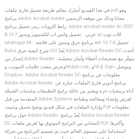
في هذا الفيديو أشارك معكم طريقة تحميل قارئ ملفات pdf وهو
برنامج adobe acrobat reader مجانا وذلك من موقعه الرسمي
.رابط اكروبات ريدر تحميل برنامج adobe acrobat reader dc 2021
عربي… تحميل واتس اب للكمبيوتر ويندوز 7 10 8 xp للاب توب
whatsapp 64… برنامج حرق ويندوز على فلاشة win 10 7 8 تحميل
Rufus شرح كيفية حرق ISO يُعدّ Adobe Acrobat Reader DC أحدث
إصدار من Adobe Reader. يتوفّر مع تصحيحات أخطاء وأمان محسّنة،
وعرض متعدد علامات التبويب، وMobile Link، وFill & Sign، وموصل
Dropbox. Adobe Acrobat Reader DC معلومات عن برنامج
Adobe Acrobat Reader. برنامج أدوبي قارئ الملفات عبارة عن
أداة برمجيات حرة ويعتبر من عائلة برامج التطبيقات وخدمات الشبكة
المتقدمة من قبل Adobe Systems لعرض وإنشاء ومعالجة وطباعة
وإدارة الملفات في شكل فيديو يوضح تحميل وتثبيت Pdf معلومات
حول برنامج Adobe Reader. يُعدّ برنامج Adobe Acrobat Reader
DC المجاني من البرامج الموثوق بها لعرض ملفات PDF وأكثرها
استخداما على مستوى العالم حيث تم تصميم البرنامج من شركة