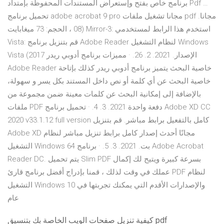
برنامج خاص بفتح وإستعراض المستندات المحفوظة بإمتداد Pdf …
تحميل برنامج adobe acrobat 9 pro مجانا تشغيل ملفات pdf مجانا.
08 ، الحجم: 73 ميغابايت) Mirror-3: استخدم هذا الرابط لمستخدمي
Vista: قم بتنزيل برنامج Adobe Reader لنظام التشغيل Windows
Vista (الإصدار. 2021. 2. 26. · مميزات برنامج أدوبي ريدر 2017
Adobe Reader خاصية البحث يتميز برنامج أدوبي ريدر كذلك بإتاحة
خاصية البحث عن أي كلمة أو نص داخل المستند بكل يسر و سهولة،
بالإضافة إلى إمكانية البحث عن كلمات معينة ضمن مجموعة من
ملفات PDF دفعة واحدة 2021. 3. 4. · تحميل برنامج Adobe XD CC
2020 v33.1.12 full version كامل بالتفعيل برابط مباشر. قم بتنزيل
Adobe XD مجانًا أحدث إصدار كامل برابط تنزيل مباشر لنظام
التشغيل Windows 64 بت. 2021. 3. 5. · برنامج Adobe Acrobat
Reader DC. يتم تحميل Slim PDF بسرعة كبيرة ويتيح لك إكمال
عملك في وقت لذلك ، قمنا بإدراج أفضل برنامج قارئ PDF لنظام
التشغيل Windows 10 والإصدارات الأقدم التي يمكنك تجربتها في
عام
كيفية تنزيل صفحات الويب الخاصة بك بتنسيق pdf