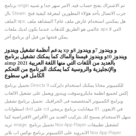
برنامج origin ثم الاشتراك بفتح حساب فيه, الامر سهر جدا و شبيه
بال Steam. جرب الاتصال بأحد هؤلاء المطورين لمعرفة كيفية فتح
الملف apx. هل يمكنني استخدام عارض ملف عام؟ المشاهد ملف
عالمي هو الطريق للذهاب عندما يكون لديك ملفات apx التي لا
يمكن فتحها من قبل أي برنامج آخر.
يدعم أنظمة تشغيل ويندوز xp و ويندوز 7و ويندوز 8و
ويندوز 10و ويندوز فيستا والماك كما يمكنك تشغيل برنامج
aimp 2021 بالعديد من اللغات التي منها اللغة العربية
والإنجليزية والروسية كما يمكنك البرنامج من التحكم
الكامل في سطوع
تحميل برنامج Directx 9 للكمبيوتر مجانا يمكنك استخدام دايركت
إكس لجميع انظمة مايكروسوفت ويندوز ويعمل على تشغيل الالعاب
وبرامج الكمبيوتر المتخصصه فى الجرافيك. تحميل برنامج تشغيل
اسطوانات dvd على cd في الايفون. 81 ميغابايت برنامج برمجي
سهل الاستخدام يسمح لك بتركيب العديد من الأقراص الافتراضية كما
تريد: image. تحميل برنامج Nox App Player لتشغيل تطبيقات
الاندرويد على الكمبيوتر برنامج نوكس اب بلاير Nox App Player