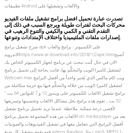
تطبيقات Android والألعاب وتشغيلها على
تصدرت عبارة تحميل افضل برامج تشغيل ملفات الفيديو
محركات البحث لفترات طويلة ويرجع السبب في ذلك إلى
التقدم التقني و الكمي والكيفي والتنوع الرهيب في
إصدارات ملفات الملتيميديا واختلاف الإمتدادات وتنوعها.
شرح تشغيل برامج apk على الكمبيوتر - برامج والعاب
الاندرويدhttps://www.ar-download.info/2018/12/apk.htmlأصبح
الان في حال كُنت تبحث عن برنامج لجهاز الكمبيوتر الخاص بك
لتشغيل كاميرا الويب والتحكُّم بها، فانت بحاجة إلى تحميل برنامج
Webcam max ويب كام ماكس الذي يُعتبر واحداً من أفضل البرامج
لتشغيل كاميرا الويب من خلاله والتحكُّم فيها مع حزمة متكاملة من
برامج تشغيل الالعاب للكمبيوتر على ويندوز 10 و 7 للنواتين 64 بت ”
32 بت ، تقوم هذه برامج بحل مشاكل الالعاب وتحسينها وتسريعها
لأقصى درجة ممكنة. ملاحظة: عندما تريد تحميل برنامج تشغيل
الالعاب من هذه المجموعة تحميل برنامج vlc media player يعد من
أفضل البرامج التي تتعامل معها في تشغيل الفيديوهات والصوتيات
فهو يقوم بتشغيل كل صيغ videos &audios مثل (.mp3، MPEG-1،