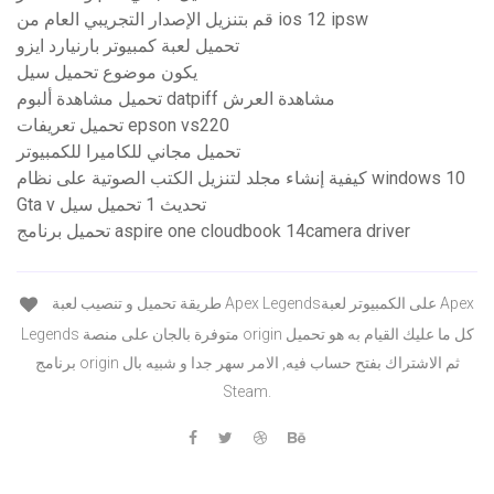
قم بتنزيل الإصدار التجريبي العام من ios 12 ipsw
تحميل لعبة كمبيوتر بارنيارد ايزو
يكون موضوع تحميل سيل
تحميل مشاهدة ألبوم datpiff مشاهدة العرش
تحميل تعريفات epson vs220
تحميل مجاني للكاميرا للكمبيوتر
كيفية إنشاء مجلد لتنزيل الكتب الصوتية على نظام windows 10
Gta v تحديث 1 تحميل سيل
تحميل برنامج aspire one cloudbook 14camera driver
طريقة تحميل و تنصيب لعبة Apex Legendsعلى الكمبيوتر لعبة Apex
Legends متوفرة بالجان على منصة origin كل ما عليك القيام به هو تحميل
برنامج origin ثم الاشتراك بفتح حساب فيه, الامر سهر جدا و شبيه بال
Steam.