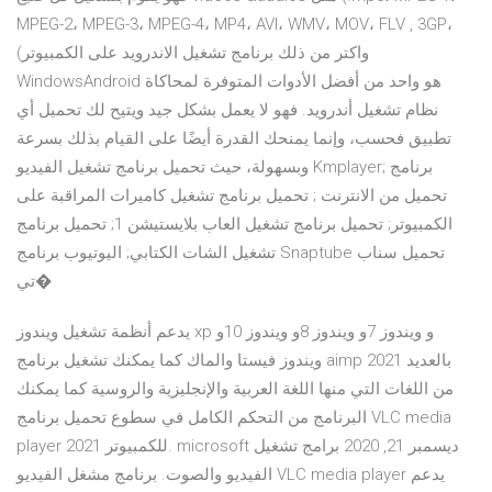
MPEG-2، MPEG-3، MPEG-4، MP4، AVI، WMV، MOV، FLV , 3GP،
(واكتر من ذلك برنامج تشغيل الاندرويد على الكمبيوتر
WindowsAndroid هو واحد من أفضل الأدوات المتوفرة لمحاكاة
نظام تشغيل أندرويد. فهو لا يعمل بشكل جيد ويتيح لك تحميل أي
تطبيق فحسب، وإنما يمنحك القدرة أيضًا على القيام بذلك بسرعة
وبسهولة، حيث تحميل برنامج تشغيل الفيديو Kmplayer; برنامج
تحميل من الانترنت ; تحميل برنامج تشغيل كاميرات المراقبة على
الكمبيوتر; تحميل برنامج تشغيل العاب بلايستيشن 1; تحميل برنامج
تشغيل الشات الكتابي; اليوتيوب برنامج Snaptube تحميل سناب
تي�
يدعم أنظمة تشغيل ويندوز xp و ويندوز 7و ويندوز 8و ويندوز 10و
ويندوز فيستا والماك كما يمكنك تشغيل برنامج aimp 2021 بالعديد
من اللغات التي منها اللغة العربية والإنجليزية والروسية كما يمكنك
البرنامج من التحكم الكامل في سطوع تحميل برنامج VLC media
player 2021 للكمبيوتر. microsoft ديسمبر 21, 2020 برامج تشغيل
الفيديو والصوت. برنامج مشغل الفيديو VLC media player يدعم