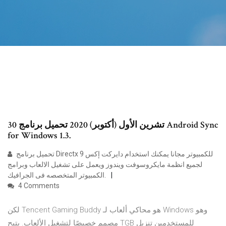
30 تشرين الأول (أكتوبر) 2020 تحميل برنامج Android Sync
for Windows 1.3.
تحميل برنامج Directx 9 للكمبيوتر مجانا يمكنك استخدام دايركت إكس
لجميع انظمة مايكروسوفت ويندوز ويعمل على تشغيل الالعاب وبرامج
الكمبيوتر المتخصصه فى الجرافيك.
4 Comments
لكن Tencent Gaming Buddy هو محاكي ألعاب لـ Windows وهو
مصمم خصيصًا لتشغيل الألعاب. يتيح TGB للمستخدمين تنزيل