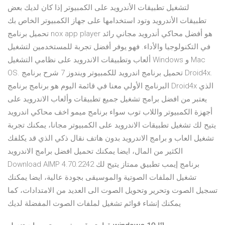
لتشغيل تطبيقات الأندرويد على الكمبيوتر إذا كان لديك بعض
تطبيقات الأندرويد وتود استخدامها على جهاز الكمبيوتر الخاص بك
تحميل برنامج nox app player هو أفضل محاكي أندرويد مجاني رائد
في التكنولوجيا والأداء. فهو يوفر أفضل تجربة للمستخدمين لتشغيل
ألعاب وتطبيقات الاندرويد على نظامي التشغيل Windows و Mac
OS. تحميل برنامج اندرويد للكمبيوتر ويندوز 7 شرح برنامج Droid4x.
البرنامج الأولي معنا في قائمة اليوم هو برنامج برنامج Droid4x الذي
يعتبر من افضل برامج تشغيل جميع تطبيقات وألعاب الاندرويد على
أجهزة الكمبيوتر واللاب توب سواء برنامج ميمو اخف محاكي اندرويد
يتيح لك تشغيل تطبيقات الاندرويد على الكمبيوتر مجانا، يمكنك تجربة
تشغيل العاب و برامج الاندرويد بدون هاتف نقال ذكي الذي قد يكلفك
الكثير من المال، ايضا يمكنك تحميل افضل برامج الاندرويد
Download AIMP 4.70.2242 برنامج إيمب تطبيق ممتاز يتيح لك
تشغيل الملفات الصوتية والموسيقى بجودة عالية، ايضا يمكنك
تسجيل الصوت وتحرير وتحويل الصوت الى العديد من الامتدادات، كما
يمكنك إنشاء قوائم تشغيل لملفات الصوت المفضلة لديك