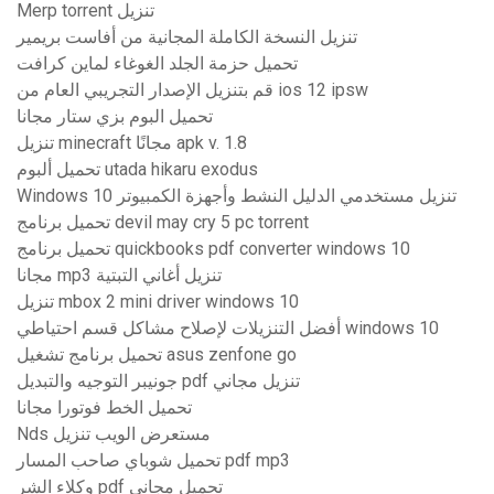
Merp torrent تنزيل
تنزيل النسخة الكاملة المجانية من أفاست بريمير
تحميل حزمة الجلد الغوغاء لماين كرافت
قم بتنزيل الإصدار التجريبي العام من ios 12 ipsw
تحميل البوم بزي ستار مجانا
تنزيل minecraft مجانًا apk v. 1.8
تحميل ألبوم utada hikaru exodus
Windows 10 تنزيل مستخدمي الدليل النشط وأجهزة الكمبيوتر
تحميل برنامج devil may cry 5 pc torrent
تحميل برنامج quickbooks pdf converter windows 10
مجانا mp3 تنزيل أغاني التبتية
تنزيل mbox 2 mini driver windows 10
أفضل التنزيلات لإصلاح مشاكل قسم احتياطي windows 10
تحميل برنامج تشغيل asus zenfone go
جونيبر التوجيه والتبديل pdf تنزيل مجاني
تحميل الخط فوتورا مجانا
Nds مستعرض الويب تنزيل
تحميل شوباي صاحب المسار pdf mp3
وكلاء الشر pdf تحميل مجاني