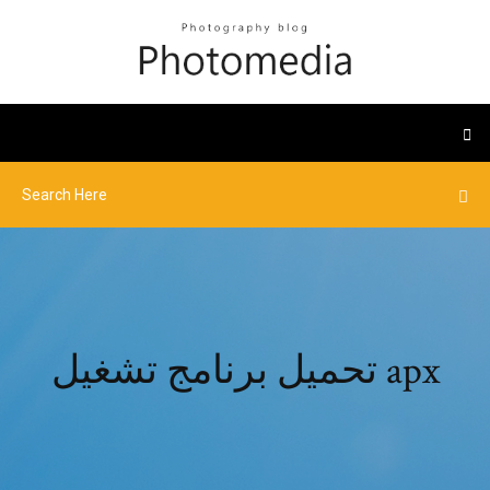
تحميل برنامج تشغيل apx