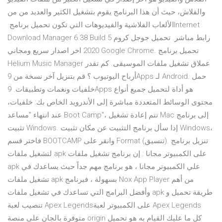
والفلاش، حيث أن هذا البرنامج يقوم بتشغيل الكثير والعديد من من
الألعاب الفلاشية والفيديوهات التي تكون تحميل برنامج ‏Internet
Download Manager ‎6.38 ‏Build ‎5 ‏رابط ‏مباشر. تحميل جوجل كروم
2020 اخر اصدار سريع ومجاني Google Chrome. تحميل برنامج
Helium Music Manager عملاق تشغيل ملفات الموسيقى. كم تقدر
أرباح اليوتيوب ؟ قم بتنزيل آخر نسخة من 9Apps لـ Android. حمل
خلفيات ونغمات وتطبيقات. 9Apps هو أداة لتحميل جميع أنواع
محتوى الوسائط المتعددة مباشرة إلى الأندرويد الخاص بك: خلفيات،
عند انتهاء "مساعد Boot Camp"، تتم إعادة تشغيل Mac إلى برنامج
تثبيت Windows. إذا سأل برنامج التثبيت عن مكان تثبيت Windows،
فاختر قسم BOOTCAMP وانقر على Format (تنسيق). تنزيل برنامج
لتشغيل ملفات apk على الكمبيوتر مجانا : إن برنامج تشغيل ملفات
apk علي الكمبيوتر مجانا ، هو برنامج مهم جداً حيث يساعدك في
تشغيل ملفات apk بسهولة ، فبرنامج Nox App Player من أهم
وأفضل البرامج التي تساعدك في تشغيل ملفات apk طريقة تحميل و
تنصيب لعبة Apex Legendsعلى الكمبيوتر لعبة Apex Legends
متوفرة بالجان على منصة origin كل ما عليك القيام به هو تحميل