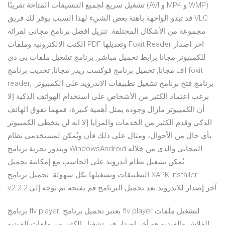
تشغيل سريع لجميع التنسيقات المتاحة تقريبًا (AVI و MP4 و WMP) .
قد تبدو الواجهة باهتة بعض الشيء لهذا السبب يوفر لك فريق VLC
مجموعة من الأشكال المختلفة. تنزيل افضل برنامج مجانى لقرائة
الكتب الالكترونية وملفات PDF وتعديلها Foxit Reader اخر اصدار
للكمبيوتر مجانا برابط تحميل مباشر, برنامج تشغيل ملفات بى دى
اف مجانا, تحميل برنامج فوكست ريدر مجانا, تحديث برنامج foxit
reader, برنامج فتح برنامج تشغيل تطبيقات الاندرويد على الكمبيوتر.
برغب اعتماد الكثير من الأشخاص على استخدام الهواتف الذكية إلا
أن الكمبيوتر مازال وجوده يمثل أهمية كبيرة، فمهما تفوق الهاتف
الذكي وقدم الكثير من الخدمات والمزايا إلا انه لن يتخطى الكمبيوتر
بأي حال من الأحوال، ومثال على ذلك فأن ويُمكن لمستخدمي نظام
ويندوز تجربة برنامج WindowsAndroid المجاني والذي من خلاله
يُمكن تشغيل نظام أندرويد على الحاسب مع إمكانية تحميل
التطبيقات وتشغيلها بكل سهولة. تحميل برنامج XAPK Installer
v2.2.2 آخر إصدار للاندرويد بعد تحميل البرنامج قم بفتحه ثم توجه إلي
برنامج flv player. يعتبر تحميل برنامج flv player لتشغيل ملفات
الفلاش والفيديو هو أخر إصدار في تشغيل الكثير من ملفات الفيديو