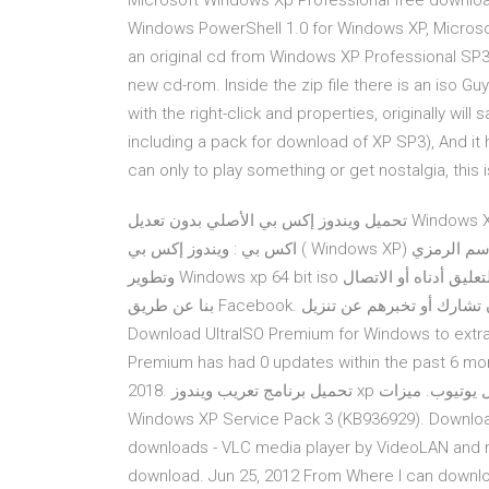
Microsoft Windows Xp Professional free downloa
Windows PowerShell 1.0 for Windows XP, Microso
an original cd from Windows XP Professional SP3 
new cd-rom. Inside the zip file there is an iso Gu
with the right-click and properties, originally wi
including a pack for download of XP SP3), And it 
can only to play something or get nostalgia, this 
تحميل ويندوز إكس بي الأصلي بدون تعديل Windows XP Professional SP3 فى آخر تحديثات نبذة تعريفية عن ويندوز
اكس بي : ويندوز إكس بي ( Windows XP) الاسم الرمزي (Whistler) هو نظام تشغيل للحاسبات الشخصية من إنتاج
وتطوير Windows xp 64 bit iso تحميل برامج تورنت. لا تزال تواجه أي مشكلة؟ الاسترخاء! مجرد التعليق أدناه أو الاتصال
بنا عن طريق Facebook. لا تنس أن تشارك أو تخبرهم عن تنزيل Windows 10 كامل مجانًا (ISO 32-64 Bit) 2018.
Download UltraISO Premium for Windows to extrac
Premium has had 0 updates within the past 6 months. قد ترغب أيضًا في تنزيل Windows 10 AIO All 
2018. تحميل برنامج تعريب ويندوز xp مجانا بروفيشنال يوتيوب. ميزات Windows XP Professional SP3 x86 July 2018
Windows XP Service Pack 3 (KB936929). Download 
downloads - VLC media player by VideoLAN and m
download. Jun 25, 2012 From Where I can downloa