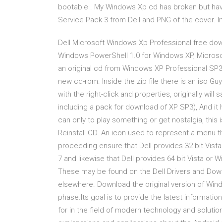
bootable . My Windows Xp cd has broken but hav
Service Pack 3 from Dell and PNG of the cover. In
Dell Microsoft Windows Xp Professional free dow
Windows PowerShell 1.0 for Windows XP, Microso
an original cd from Windows XP Professional SP3 
new cd-rom. Inside the zip file there is an iso Gu
with the right-click and properties, originally wi
including a pack for download of XP SP3), And it 
can only to play something or get nostalgia, thi
Reinstall CD. An icon used to represent a menu th
proceeding ensure that Dell provides 32 bit Vista
7 and likewise that Dell provides 64 bit Vista or W
These may be found on the Dell Drivers and Dow
elsewhere. Download the original version of Window
phase.Its goal is to provide the latest informatio
for in the field of modern technology and solutio