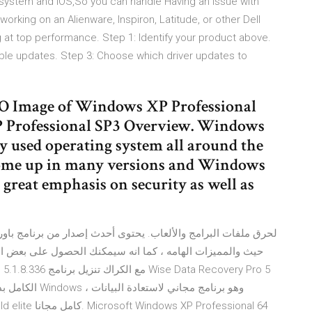
 system and IOS,So you can handle Having an issue with
orking on an Alienware, Inspiron, Latitude, or other Dell
 at top performance. Step 1: Identify your product above.
able updates. Step 3: Choose which driver updates to
e ISO Image of Windows XP Professional
 Professional SP3 Overview. Windows
y used operating system all around the
ome up in many versions and Windows
great emphasis on security as well as
حيث والمميزات الهامه ، كما انه سيمكنك الحصول على بعض ا .
وهو برنامج مجان