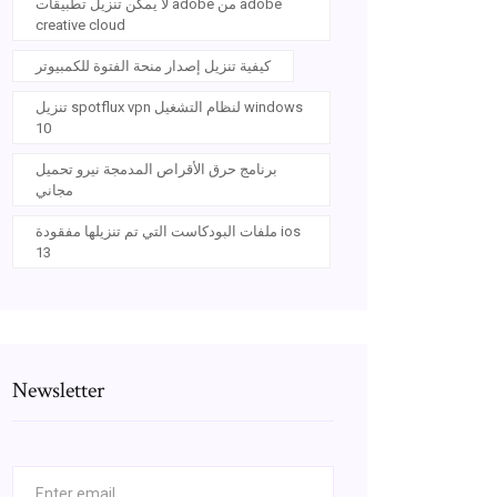
لا يمكن تنزيل تطبيقات adobe من adobe
creative cloud
كيفية تنزيل إصدار منحة الفتوة للكمبيوتر
تنزيل spotflux vpn لنظام التشغيل windows
10
برنامج حرق الأقراص المدمجة نيرو تحميل
مجاني
ملفات البودكاست التي تم تنزيلها مفقودة ios
13
Newsletter