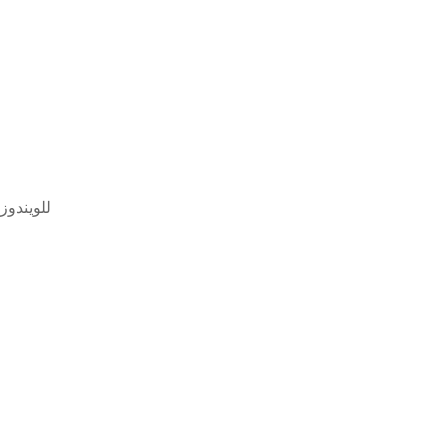
تحميل تعريف طابعة كا imageclass mf3240 للويندوز 8