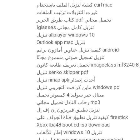
كيفية تنزيل الملف باستخدام curl mac
غيرت التنزيلات ترتيب الملفات
كتاب طريق الحرير pdf تحميل مجاني
Iglasses تنزيل كامل مجاني
تنزيل allplayer windows 10
Outlook app mac تنزيل
كيفية تنزيل عناوين أمازون برايم android
تنزيل تسجيل صوتي مسموع مجانًا
نون
تنزيل senko skipper pdf
تنزيل nmap apk أحدث إصدار
ماين كرافت التجريبي تنزيل windows pc
ميتال جير سوليد 4 كمبيوتر تحميل
رحاب النادل تحميل مجاني mp3
تنزيل تطبيق فيريزون إن إف إل
كيفية تنزيل تطبيق قناة الجولف على firestick
Xbox lba48 boot cd iso download
إطار للألعاب windows 10 تنزيل
فشل تنزيل amazon prime music android