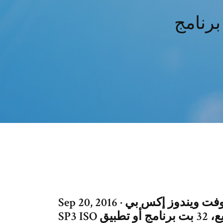
Sep 20, 2016 · تحميل مجاني مايكروسوفت ويندوز إكس بي Windows XP
SP3 ISO كاملة بدون سريال، الفنية، والمشاريع، 32 بت برنامج أو تطبيق