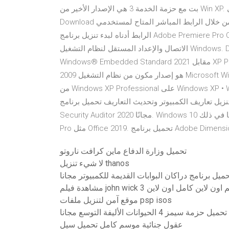
بت مع حزمة الخدمة 3 هي الإصدار الأخير من Win XP. احصل على Windows XP Professional 64 بت ISO Free
Download من خلال الرابط المباشر المتاح لمستخدمي Softlay. تنزيل Adobe Premiere Pro CC 2020 مجانا انقر فوق
الرابط أدناه لبدء تنزيل برنامج Adobe Premiere Pro CC 2020 مجانًا. هذا هو برنامج التثبيت الكامل في وضع عدم
الاتصال والإعداد المستقل لنظام التشغيل Windows. Download Windows XP SP3 ISO 32 bit 64 bit original
Windows® Embedded Standard 2021 مقابل XP Professional Microsoft Windows® Embedded Standard
2009 هو إصدار مكون من نظام التشغيل Microsoft Windows® XP Professional الذي يجمع مجموعة الميزات الغنية
من Windows XP Professional على Windows XP • Windows Vista • Windows 7 • Snappy Driver Installer برنامج
تنزيل تعاريف الكمبيوتر وتحديث التعاريف تحميل برنامج UVK Ultra Virus Killer مجانًا. تحميل برنامج Nsauditor Netwo
Security Auditor 2020 مجانًا. Windows 10 بما في ذلك Office 2019 Mar 2020 تنزيل مجاني. تنزيل Windows 10 x64
تحميل وزارة الدفاع ماين كرافت ناروتو
لا شيء تنزيل thanos
ميل برنامج دراكان البوابات القديمة للكمبيوتر مجانا
مشاهدة فيلم john wick 3 لاين كامل اون لاين
موقع آمن لتنزيل ملفات psp isos
تحميل حزمة سيمز 4 الحيوانات الأليفة التوسع مجانا
عقول جنائية موسم كامل تحميل سيل