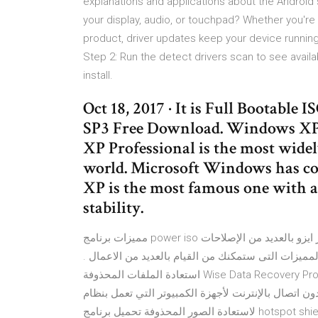
explanations and applications about the Android
your display, audio, or touchpad? Whether you're w
product, driver updates keep your device running
Step 2: Run the detect drivers scan to see avail
install.
Oct 18, 2017 · It is Full Bootabl
SP3 Free Download. Windows XP
XP Professional is the most widel
world. Microsoft Windows has c
XP is the most famous one with a 
stability.
مميزات برنامج power iso لحرق ملفات البرامج والألعاب. يحتوى أحدث إصدار من برنامج باور ايزو بالعديد من الإصلاحات
لمميزات التى ستمكنك من القيام بالعديد من الاعمال
استعادة الملفات المحذوفة Wise Data Recovery Pro 5.1.8.336 مع الكراك تنزيل برنامج Wise Data Recovery Pro 5
الكامل بدون اتصال بالإنترنت لأجهزة الكمبيوتر التي تعمل بنظام Windows ، ي لاستعادة البيانات
لاستعادة الصور المحذوفة تحميل برنامج hotspot shield elite كامل مجانا. Microsoft Windows XP Professional 64