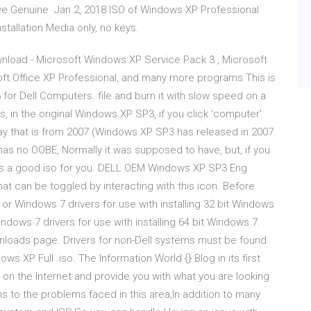
e Genuine Jan 2, 2018 ISO of Windows XP Professional
stallation Media only, no keys.
nload - Microsoft Windows XP Service Pack 3 , Microsoft
ft Office XP Professional, and many more programs This is
for Dell Computers. file and burn it with slow speed on a
ys, in the original Windows XP SP3, if you click 'computer'
ll say that is from 2007 (Windows XP SP3 has released in 2007
has no OOBE, Normally it was supposed to have, but, if you
s is a good iso for you. DELL OEM Windows XP SP3 Eng
at can be toggled by interacting with this icon. Before
 or Windows 7 drivers for use with installing 32 bit Windows
indows 7 drivers for use with installing 64 bit Windows 7.
nloads page. Drivers for non-Dell systems must be found
s XP Full .iso. The Information World {} Blog in its first
n on the Internet and provide you with what you are looking
ns to the problems faced in this area,In addition to many