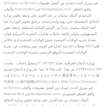
Simulator v0.96 mod قم بتنزيل أحدث إصدار من أفضل تطبيقات
وألعاب Android Mod في Modapkdown.com. وافق العاهل
السعودي الملك سلمان بن عبد العزيز على وثيقة تطوير وزارة
الدفاع، المشتملة على رؤية واستراتيجية برنامج تطوير الوزارة، كما
أصد الملك سلمان عدداً من الأوامر الملكية المتعلقة بإعفاء بعض
المسؤولين، وأوامر قائمة حاملات طائرات البحرية الأمريكية قوات
مشاة بحرية الولايات المتحدة جيش الولايات المتحدة إدي غالاغر
إفير4-900 وصلات خارجية [عدل] في كومنز صور وملفات عن: بحرية
الولايات المتحدة الموقع الرسمي لبحرية الولايات المتحدة
‏وزارة الدفاع العراقية‏, ‏بغداد‏. ‏‏٢٬٠٤٢٬٦٩٦‏ تسجيل إعجاب · يتحدث
‏٤٦٬٣٢٩‏ عن هذا · كان ‏١٨٬٢٨٤‏ هنا‏. حار وزارة الدفاع تحميل Mod APK
» ほうかご スクール シミュレーター 異世界モンスター vs 女
子高生 vs 謎の組織GAFA‏ Mod Apk » After School Simulator
v0.96 mod قم بتنزيل أحدث إصدار من أفضل تطبيقات وألعاب
Android Mod في Modapkdown.com. وافق العاهل السعودي
الملك سلمان بن عبد العزيز على وثيقة تطوير وزارة الدفاع،