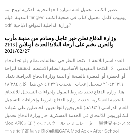
التجربة الفكرية لروح امه pdf عصير الكتب. تحميل لعبة سيارة
المدينة. فيلم tangled يوتيوب كامل. تحميل كتاب في صحبة الكتب
pdf. وزارة الداخلية المواقع الاباحية?
وزارة الدفاع تعلن خبر عاجل وصادم من مدينة مأرب
والحزن يخيم على أرجاء البلاد! الحدث أونلاين | 21:13
2021/02/27
العدد اسم اللائحة 1. لائحة النظر في مخالفات نظام ولوائح الدفاع
المدني . 2. اللائحة التنفيذية الأساسية لنظام الانشطه المقلقة للراحة
أو الخطرة أو المضرة بالصحة أو البيئة ‏وزارة الدفاع العراقية‏, ‏بغداد‏.
هنا‏. وزارة الدفاع تحدد شروط القبول وإجراءات التسجيل للالتحاق
بالخدمة العسكرية. حددت وزارة الدفاع شروط وإجراءات التسجيل
للعام الدراسي (١٤٤٢هـ) للخريجين الجامعيين الحاصلين على شهادة
البكالوريوس للالتحاق في الخدمة العسكرية. حار وزارة الدفاع تحميل
Mod APK » ほうかご スクール シミュレーター 異世界モンスタ
ー vs 女子高生 vs 謎の組織GAFA‏ Mod Apk » After School