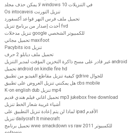
لا يمكن حذف مجلد windows 10 في التنزيلات
Os intocaveis تنزيل التورنت
تحميل ملف فرس النهر قواعد أكسفورد
أحدث إصدار من برنامج تنزيل fvd
تنزيل مدخلات google للكمبيوتر الشخصي
تحميل مجاني maxifoot
Pacybits ios تنزيل
تحميل ملف ديابلو 2 حرف
غير قادر على مسح ذاكرة التخزين المؤقت لمدير التنزيل android
تحميل android on kindle fire hd
كيفية تنزيل مقاطع الفيديو من تطبيق gdrive للجوال
هل يمكنني تنزيل العروض على تطبيق cbs mobile
K-on english dub تنزيل mp4
تحميل اغاني فيلم هندي قديم mp3 jukebox free download
أشياء غريبة شعار الخط تنزيل
لماذا لن يتم إعادة تنزيل التطبيق على ipad الأقدم
تنزيل dailycraft lt minecraft
تحميل برنامج wwe smackdown vs raw 2011 للكمبيوتر
softonic