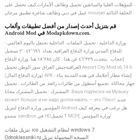
للمؤهلات العليا والسائقين تحميل وظائف ألأمارات,كيف تحصل على
عمل في دبي وظائف شاغرة تطبيق مرجان mourjan الحلقة الثالثة
قم بتنزيل أحدث إصدار من أفضل تطبيقات وألعاب
Android Mod في Modapkdown.com.
- وزارة الداخلية - تحميل الملفات. الداخلية تحتفل باليوم العالمي
للدفاع المدني ‏وزارة الدفاع العراقية‏, ‏بغداد‏. ‏‏٢٬٠٤٢٬٦٩٦‏ تسجيل
إعجاب · يتحدث ‏٤٦٬٣٢٩‏ عن هذا · كان ‏١٨٬٢٨٤‏ هنا‏. ‏وزارة الدفاع
العراقيةجيش العراق سور الوطن تحميل Airport City Mod v6.14.6
(وزارة الدفاع المال) APK - إنشاء مطار أحلامك في هذه المدينة بناء
جهاز محاكاة. تجميع أسطول من طائرات رائعة: من الطائرات.. تحميل
المشترك - تحميل المشترك مجانا!. Ваша подписка на Музыку
может больше и не надо доплачивать — это Плюс! جديد
المؤمنين وزارة الدفاع لتنزيل Android.هل ترغب في معرفة كيف
ستبدو sandbox في HD؟ تحميل MCPE وزارة المؤمنين!..
تنزيل ملفات .ico لنظام التشغيل windows 7
Odnoklassniki ru النسخة المحمولة تنزيل