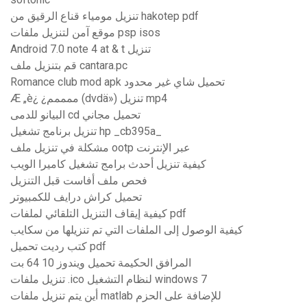
تنزيل مومياء قناع الرقيق من hakotep pdf
موقع آمن لتنزيل ملفات psp isos
Android 7.0 note 4 at & t تنزيل
قم بتنزيل ملف cantara.pc
Romance club mod apk تحميل شاي غير محدود
Æ „è¿ ¿ممممم (dvdä») تنزيل mp4
البيانو للدمى cd تحميل مجاني
تنزيل برنامج تشغيل hp _cb395a_
مشكلة في تنزيل ملف ootp عبر الإنترنت
كيفية تنزيل أحدث برامج تشغيل كاميرا الويب
فحص ملف أفاست قبل التنزيل
تحميل كراش درايف للكمبيوتر
كيفية إيقاف التنزيل التلقائي لملفات pdf
كيفية الوصول إلى الملفات التي تم تنزيلها من سكايب
كتب رديت تحميل pdf
المرافق الحكيمة تحميل ويندوز 10 64 بت
تنزيل ملفات .ico لنظام التشغيل windows 7
أين يتم تنزيل ملفات matlab للإضافة على الحزم