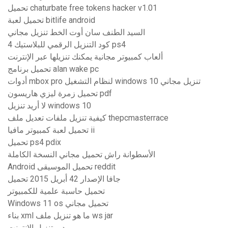
تحميل chaturbate free tokens hacker v1.01
تحميل لعبة bitlife android
السيد الطنف سان أوت الخط تنزيل مجاني
كود التنزيل الرقمي للبلاستيك 4 ps4
ألعاب كمبيوتر مجانية يمكنك تنزيلها عبر الإنترنت
تحميل برنامج alan wake pc
أدوات mbox pro لنظام التشغيل windows 10 تنزيل مجاني
تحميل زمرة ليزي هاريسون pdf
لا أريد تنزيل windows 10
كيفية تنزيل ملفات تعديل ملف thepcmasterrace
تحميل لعبة كمبيوتر مافيا ii
تحميل ps4 pdix
الأسطوانة راش تحميل مجاني النسخة الكاملة
Android تحميل الموسيقى reddit
جافا الإصدار 42 أبريل 2015 تحميل
تحميل حاسبة علمية للكمبيوتر
Windows 11 os تحميل مجاني
بناء xml ما هو تنزيل ملف ws jar
مدير تنزيل الإنترنت