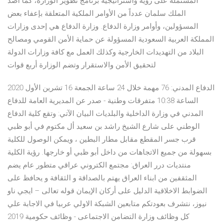
المشتملة على رؤية واستراتيجية برنامج تطوير الوزارة، كما أصد
الملك سلمان عدداً من الأوامر الملكية المتعلقة بإعفاء بعض
المسؤولين، وأوامر وزارة الدفاع. وزارة الدفاع هي إحدى وزارات
المملكة العربية السعودية المسؤولة عن حماية الأمن القومي ومصالح
البلاد من التهديدات الخارجية وكذلك العمل مع كافة وزارات الدولة
لتحقيق الأمن والاستقرار وتضم الوزارة أربع قوات
الدفاع المدني: 76 مهمة خلال 24 ساعة الجمعة 16 تشرين الأول 2020
الساعة 10:38 متفرقات وطنية - صدر عن المديرية العامة للدفاع
المدني في وزارة الداخلية والبلديات البيان الآتي: وتقع كلية الدفاع
الوطني على شارع الشيخ راشد بن سعيد أل مكتوم في أبو ظبي
قرب جسر المقطع مقابل مطار البطين ، ويمكن الوصول للكلية
بسهولة من جميع الاتجاهات من داخل أبو ظبي أو خارجها. رؤية الكلية
منتديات درر العراق: مجتمع الكتروني عراقي متطور عام يضم
المثقفين من ابناء العراق يهتم بالصداقة و الثقافة و يحافظ على
الضوابط الاخلاقية الدليل على أركان الإيمان قوله تعالى – ايجي ناو
نيوز، نتشرف بعودتكم متابعين الشبكة الاولي عربيا في الاجابة علي
كل وظائف وزارة التضامن الاجتماعى - وظائف حكومية 2019