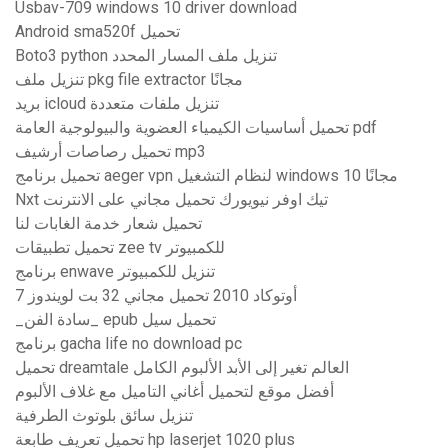
Usbav-709 windows 10 driver download
Android sma520f تحميل
Boto3 python تنزيل ملف المسار المحدد
تنزيل ملف pkg file extractor مجانًا
بريد icloud تنزيل ملفات متعددة
تحميل أساسيات الكيمياء العضوية والبيولوجية العامة pdf
تحميل رصاصات أرشيف mp3
تحميل برنامج aeger vpn لنظام التشغيل windows 10 مجانًا
Nxt تيك اوفر نيويورك تحميل مجاني على الانترنت
تحميل شعار خدمة الغابات لنا
تحميل تطبيقات zee tv للكمبيوتر
برنامج enwave تنزيل للكمبيوتر
أوتوكاد 2010 تحميل مجاني 32 بت لويندوز 7
_سادة الفن_ epub تحميل سيل
برنامج gacha life no download pc
تحميل dreamtale العالم تغير إلى الأبد الألبوم الكامل
أفضل موقع لتحميل أغاني التاميل مع غلاف الألبوم
تنزيل سائق بلوتوث الطرفية
تحميل تعريف طابعة hp laserjet 1020 plus