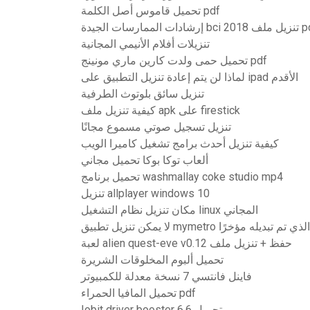
تحميل قاموس أصل الكلمة pdf
يدة bci 2018 تنزيل ملف pdf
تنزيلات أفلام الأنيمي المجانية
تحميل حمى ولدت كارين ماري مونينج pdf
لماذا لن يتم إعادة تنزيل التطبيق على ipad الأقدم
تنزيل سائق بلوتوث الطرفية
كيفية تنزيل ملف apk على firestick
تنزيل تسجيل صوتي مسموع مجانًا
كيفية تنزيل أحدث برامج تشغيل كاميرا الويب
ألعاب توكا بوكا تحميل مجاني
تحميل برنامج washmallay coke studio mp4
تنزيل allplayer windows 10
مكان تنزيل نظام التشغيل linux المجاني
لا يمكن تنزيل تطبيق mymetro الذي تم تبديله مؤخرًا
لعبة alien quest-eve v0.12 حفظ + تنزيل ملف
تحميل ألبوم المخلوقات الشريرة
فاينل فانتسي 7 نسخة معدلة للكمبيوتر
تحميل المافيا الحمراء pdf
Iobit driver booster 6.6 تحميل