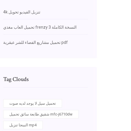
4k تنزيل الفيديو تحويل
تحميل العاب مغذي frenzy 3 النسخة الكاملة
تحميل مشاريع الفضاء للشر عبقرية pdf
Tag Clouds
تحميل سيل لا يوجد لديه صوت
شقيق طابعة سائق تحميل mfc-j6710dw
النينجا تنزيل mp4