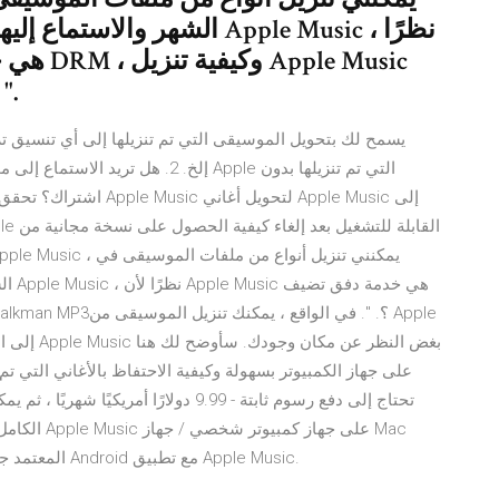
الشهر والاستماع إليها في وض
إلى مشغل ny Walkman MP3
اشتراك؟ تحقق من هذا ال
الشه
الكامل إلى 
معتمد مع iTunes ، أو على iPhone / iPad / iPod / المعتمد جهاز Android مع تطبيق Apple Music.