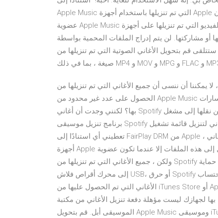
ص بي. إنه سهل الاستخدام للغاية. أحبه!" استنادًا إلى FairPlay DRM من Apple ، يُسمح لك فقط بتشغيل أغاني
Apple Music التي تم تنزيلها باستخدام أجهزة Apple المعتمدة. ولا يمكن الوصول إلى هذه الملفات إلا عندما تكون
عضوية Apple Music الخاصة بك صالحة. يمكن تشغيل الأفلام ومقاطع الفيديو التي تم تنزيلها على أجهزة Apple مفوضة
اركتها. لن يتم إدراج الملفات المحمية بواسطة DRM في مجلداتهم على قائمة مشغل وسائط
قم بتحويل الأغاني الصوتية التي تم تنزيلها من Tubidy ومقاطع الفيديو المحلية إلى أكثر من 153
ننا أن ننسى أن جميع الأغاني التي تم تنزيلها من Apple Music محمية بـ DRM. إذن هل من الممكن
الحصول على عدد غير محدود من Apple Music بحيث يمكنك تشغيل مسارات Apple Music على أجهزة iOS غير مصرح
بها؟ لكنني وجدت أن أغاني Spotify التي تم تنزيلها لا يمكن نقلها إلى مشغل MP3 من SanDisk. أرغب في العثور على
برنامج تنزيل موسيقى Spotify مجاني لتنزيل قائمة تشغيل Spotify على مشغل MP3 من SanDisk. هل يمكنك أن
تعطيني أي استنادًا إلى FairPlay DRM من Apple ، يُسمح لك فقط بتشغيل أغاني Apple Music التي تم تنزيلها باستخدام
أجهزة Apple المعتمدة. ولا يمكن الوصول إلى هذه الملفات إلا عندما تكون عضوية Apple Music الخاصة بك صالحة.
ولكن ، جميع الأغاني التي تم تنزيلها من Spotify تأتي مع حماية DRM ، إذا كنت بحاجة إلى ذلك انسخ موسيقى Spotify
إلى محرك أقراص فلاش USB، أو حرق Spotify الموسيقى على قرص مضغوط، وهو غير مسموح به. لا يتم احتساب
الأغاني التي تم الحصول عليها من iTunes Store أو Apple Music ضمن هذا الحد. الأغاني التي لا تفي بمعايير معينة
ح بها لجهازك ليست مؤهلة دفعة تنزيل الأغاني من مكتبة
الموسيقى أبل. قم بتحويل Apple Music وموسيقى iTunes و Audiobook إلى MP3. تحويل مكتبة iTunes إلى MP3