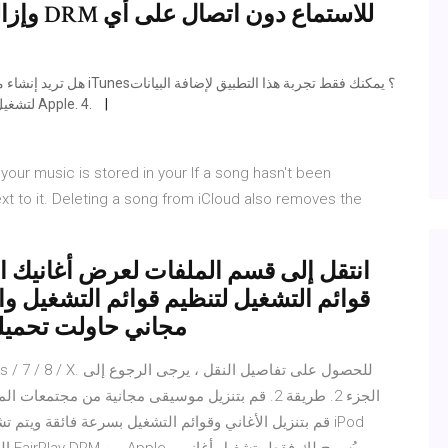
الوصفية إلى MP4 لتشغيل مقاطع الفيديو بشكل أفضل على أجهزة Apple. 4.
your music is stored in your If a song hasn't been
t to it. Deleting a song from iCloud also removes the
انتقل إلى قسم الملفات لعرض أغانيك ال
قوائم التشغيل لتنظيم قوائم التشغيل والو
كل تطبيق تنزيل SoundCloud مجاني حاولت 
قم بتنزيل الأغاني وقوائم التشغيل بسرعة فائقة ويتم تشغي