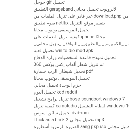
جوجل gif تحميل
التطبيق garageband لالروبوت تحميل مجاني
يقوم تطبيق netflix بتغيير موقع التنزيل
تحميل الموسيقى يوتيوب مجانا
كيفية تنزيل النغمات على iphone مجانًا
تحميل لعبة win to die mod apk
تحميل نموذج قاعدة الشخصيات وزارة الدفاع
تم تنزيل شعار ألعاب إكس بوكس ​​360
تحميل شيطان الرب خسارة pdf
تحميل الموسيقى يوتيوب مجانا
حزم الوحدة تحميل مجاني
تحميل ألبوم kod reddit
تنزيل برامج تشغيل bose soundport windows 7
ة تنزيل camstudio لنظام التشغيل windows 10
تحميل سائق اسوس dvd-rom
Thick as a brick 2 تحميل مجاني mp3
 الرمزية أسطورة aang psp iso تحميل مجاني