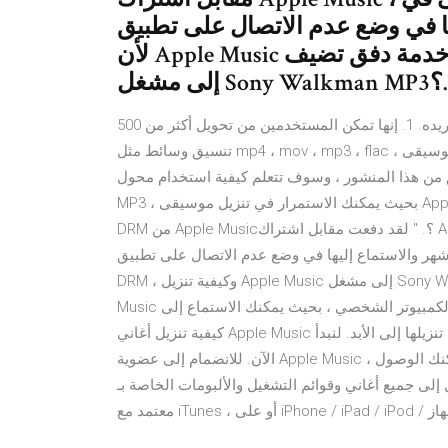
ع عدم الاتصال على تطبيق Apple Music ، نظرًا
لأن Apple Music هي خدمة دفق تضيف DRM ، وكيفية تنزيل Apple Music
So؟. ".
يسمح لك بتحويل الموسيقى التي تم تنزيلها إلى أي تنسيق تريده. 1. إنها تمكن المستخدمين من تحويل أكثر من 500
تنسيق وسائط مثل mp4 ، mov ، mp3 ، flac ، إلخ. 2. هل تريد الاستماع إلى موسيقى Apple التي تم تنزيلها بدون
منشور ، وسوف تتعلم كيفية استخدام محول Apple Music لتحويل أغاني Apple Music إلى
MP3 ، بحيث يمكنك الاستمرار في تنزيل موسيقى Apple القابلة للتشغيل بعد إلغاء كيفية الحصول على نسخة مجانية من
DRM من Apple Music؟. " لقد دفعت مقابل اشتراك Apple Music ، يمكنني تنزيل أنواع من ملفات الموسيقى في
ر والاستماع إليها في وضع عدم الاتصال على تطبيق Apple Music ، نظرًا لأن Apple Music هي خدمة دفق تضيف
DRM ، وكيفية تنزيل Apple Music إلى مشغل Sony Walkman MP3؟. ". في الواقع ، يمكنك تنزيل الموسيقى من Apple
Music إلى الكمبيوتر الشخصي ، بحيث يمكنك الاستماع إلى Apple Music بغض النظر عن مكان وجودك. سأوضح لك هنا
كيفية تنزيل أغاني Apple Music على جهاز الكمبيوتر بسهولة وكيفية الاحتفاظ بالأغاني التي تم تنزيلها إلى الأبد. لنبدأ
الآن. للانضمام إلى عضوية Apple Music ، تحتاج إلى دفع رسوم ثابتة - 9.99 دولارًا أمريكيًا شهريًا ، ثم يمكنك الوصول
جميع أغاني وقوائم التشغيل والألبومات الخاصة بـ Apple Music على جهاز كمبيوتر شخصي / جهاز Mac