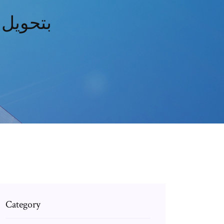
لن يسمح unes
Category