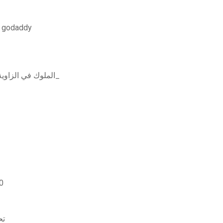
غير قادر على تنزيل الملفات من download.php من godaddy
_الملوك في الزاوية_ _الكمبيوتر_ _التطبيق_ _النوافذ_ _تنزيل مجاني_
كيفي
الصورة