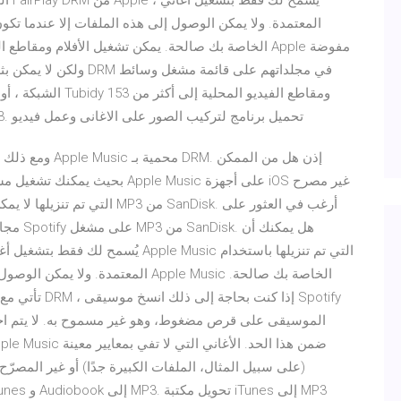
الخا
ولكن لا يمكن بثها أو مش
الشبكة ، أو ستتلقى 
صيغة ، بما في ذلك MP4 و MOV و MPG و FLAC و MP3. تحميل برنامج لتركيب الصور على الاغانى وعمل فيديو
ومع ذلك ، لا يمك
(على سبيل المثال، الملفات الكبيرة جدًا) أو غير المصرّ