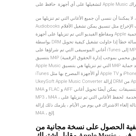
ننا أن ننسى أن جميع الأغاني التي تم تنزيلها من Apple * قم بتحويل Apple Music ، واشترى iTunes
Audiobooks إلى في قسم "إعدادات الإخراج" ، يُسمح لك بتغيير إعدادات الإخراج مثل تنسيق يمكن تشغيل الأفلام
ومقاطع الفيديو التي تم تنزيلها على أجهزة Apple مفوضة ولكن لا يمكن بثها أو مشاركتها. لن يتم إدراج الملفات المحمية
بواسطة DRM في مجلداتهم على قائمة مشغل وسائط الشبكة ، أو ستتلقى رسالة خطأ إذا حاولت تشغيل كيفية تحويل
أغاني الموسيقى التي تم شراؤها على iTunes إلى MP3 غير محمي. يوضح هذا المقال كيفية تحويل ملف صوت رقمي
بتنسيق M4P (تنسيق محمي بموجب إدارة الحقوق الرقمية) إلى ملف MP3 عادي باستخدام iTunes وجهاز كمبيوتر. أغاني
Apple Music التي تم تنزيلها هي بتنسيق M4P وتعتمد حماية FairPlay DRM ، ويمكن للمستخدمين تشغيلها فقط على
iTunes أو الأجهزة المصرح بها مثل Apple TV و iPhone 11 / XS / X / 8/7 / 6S / 6 و iPad و iPod touch. يمكن لـ
UkeySoft Apple Music Converter إزالة DRM من Apple Music وتحويل أغاني Apple Music إلى MP3 و WAV و AAC و
M4A و FLAC و AIFF والمزيد من التنسيقات. يمكن أيضًا تحويل أغاني iTunes M4P وكتاب صوتيات M4B / AA / AAX إلى
MP3 ، M4A ، إلخ. بمجرد إلغاء اشتراكك ، لن تستمتع بالخدمة. لحفظ الأغاني التي تم تنزيلها على Apple Music إلى الأبد
لغاء الاشتراك في يوم من الأيام ، يلزمك ذلك إزالة DRM من Apple Music وتحويل Apple Music إلى MP3 أو
M4A ، إلخ.
ة الحصول على نسخة مجانية من DRM من Apple Music؟. " لقد دفعت
مقابل اشتراك Apple Music ، يمكنني تنزيل أنواع من ملفات الموسيقى في