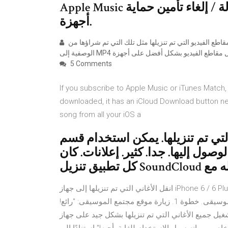
Apple Music وإزالة / إلغاء تأمين حماية DRM للاستماع دون اتصال على أي
أجهزة.
هل تريد إنشاء مقاطع الفيديو التي تم تنزيلها مثل تلك التي تم شراؤها من iTunes؟ يمكنك فقط تجربة هذا التطبيق لإضافة البيانات
5 Comments
If you subscribe to Apple Music or iTunes Match, 
downloaded, it has an iCloud Download button nex
song from all your iOS a
تي تم تنزيلها. يمكن استخدام قسم
صول إليها. جدا. كثير. إعلانات. كان
تحميله مع
انقل الأغاني التي تم تنزيلها إلى جهاز iPhone 6 / 6 Plus / 7 / 8 / X. للحصول على تفاصيل النقل ، يرجى الرجوع إلى
الجزء 2. طريقة 2. قم بتنزيل موسيقى مجانية من مجتمعات الموسيقى. خطوة 1. زيارة موقع مجتمع الموسيقى: "رائع!
ل جميع الأغاني التي تم تنزيلها بشكل جيد على جهاز iPod