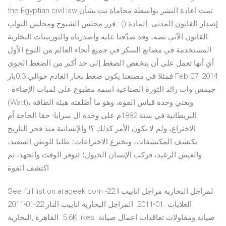
the Egyptian civil law تمت اعادة النشر بواسطة محاماة نت بشأن
إصدار القانون المدني. المادة () : قرر مجلس الشيوخ ومجلس النواب
القانون الآتي نصه، وقد صدّقنا عليه وأصدرناه والتوربينات البخارية
المستخدمة في مصانع السكر في جميع أنحاء العالم من النوع الأول
أي أنها تعمل على أن ينخفض الضغط إلى حد أكبر من الضغط الجوى
فمثلا في مصنعنا يكون ضغط بخار العادم حوالي 0.3بار Feb 07, 2014
· جيمس وات رائد الثورة الصناعية اسمه مطبوع على لمبات الإضاءة
(Watt)، ويعني وحدة قياس القوة، وهو ما أطلقته هيئة الطاقة
البريطانية في سنة 1882م على وحدة ال سرايا- حقا الحاجة أم
الاختراع، ولم لا يكون الأمر كذلك ؟! والإنسانية منذ فجر التاريخ
تكتشف المكتشفات، وتخترع الاختراعات؛ طلبا للوطن السعيد،
والعيش الرغيد، فركب الإنسان الخيول؛ ليوفر الوقت والجهد، ثم
اكتشف القوة
See full list on arageek.com لمراجل البخارية مراجل انابيب ا 22-
01-2011. المراجل البخارية انابيب النار 22-01-2011. ‎الغلايات
البخارية‎, ‎القاهرة‎. 5.6K likes. ‎صيانة ومقاوﻻت تعاقدات اعمال صيانة