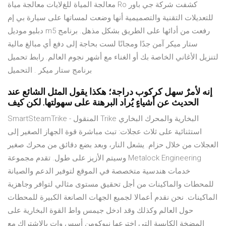
معالجة المياة للغﻻيات معالجة مياة Ro‎ كشفت شركة جي باور
للتعديلات التقنية والتصميمية أنها وضعت لمساتها على سيارة بي إم
دبليو موديل m5 رفعت من أدائها على الطريق بشكل مذهل. برنامج
ستار ميكر آمن جدًا ومجانًا لست بحاجة إلى دفع أي مبالغ مالية
لتنزيل الأغاني الخاصة بك أو الغناء مع أشهر نجوم العالم. رابط تحميل
برنامج ستار ميكر . التحميل
إنه لأمرٌ سهل كركوب دراجة؛ هكذا يقول المثل الشائع عند
الحديث عن أشياءٍ يُراد البرهنة على سهولتها. لكن كيف
SmartSteamTrike - المنقول Trike البخارية والمحرك البخاري
استثنائية على ثلاث عجلات: تبث مباشرة قوة الجهاز الصغير إلى
العجلات من خلال حزام. يشعل النار، وبعد بضع دقائق من محرك صغير
وسيتم الأزيز على طول. تقدم مجموعة Metalock Engineering
خدمات هندسية متخصصة في الموقع لتوفير الدعم والصيانة
للمحطات والماكينات من أجل تحقيق مستوى مثالي لتوافر وجاهزية
الماكينات. نحن نقدم أعمالا لجميع الجهات الصانعة الكبيرة للمحطات
حول العالم وكذلك وقد ادخل جيمس واط القوة البخارية على
المضخة الكابسة التي اخترعها نيوكومن أسس وات بالاشتراك مع