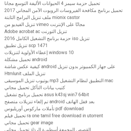
تحميل حزمة سيمز 4 الحيوانات الأليفة التوسع مجانا
تحميل برنامج مكافحة الفيروسات الروبوت الآمن المجاني 2017
ملف تنزيل البرامج الثابتة mionix castor
تنزيل الفيديو من vimeo مجانًا على الإنترنت
Adobe acrobat ac تنزيل التورنت
حزمة برنامج التشغيل الكامل 2016 iso تنزيل
تنزيل تطبيق scp 1471
إعطاء الأولوية لتنزيلات windows 10
تحميل مشكلة android
كيفية عكس شاشة android على جهاز الكمبيوتر بدون تنزيل
Htmlunit تنزيل الملف
يوتيوب تنزيل الموسيقى mp3 التطبيق لنظام التشغيل mac
كتيب بيانات التآكل تحميل مجاني
تحميل برنامج تشغيل asus k43sj win7 64bit
تم إلغاء تنزيلات متصفح android بعد قفل الهاتف
تأملات ماركوس أوريليوس pdf download
تحميل فيلم ra one tamil free download in utorrent
تحميل مجاني gear image
القصص المجمعة أسطورة الرذاذ تحميل مجاني