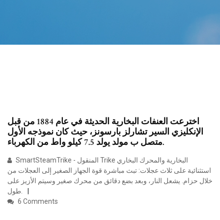
اخترعت العنفات البخارية الحديثة في عام 1884 من قبل
الإنكليزي السير تشارلز بارسونز، حيث كان نموذجه الأول
متصل ب مولد يولد 7.5 كيلو واط من الكهرباء.
SmartSteamTrike - المنقول Trike البخارية والمحرك البخاري
استثنائية على ثلاث عجلات: تبث مباشرة قوة الجهاز الصغير إلى العجلات من
خلال حزام. يشعل النار، وبعد بضع دقائق من محرك صغير وسيتم الأزيز على
طول.
6 Comments