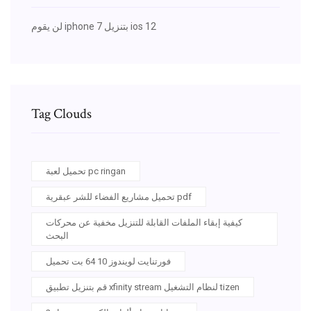
لن يقوم iphone 7 بتنزيل ios 12
Tag Clouds
تحميل لعبة pc ringan
تحميل مشاريع الفضاء للشر عبقرية pdf
كيفية إبقاء الملفات القابلة للتنزيل مخفية عن محركات
البحث
فورتنايت لويندوز 10 64 بت تحميل
قم بتنزيل تطبيق xfinity stream لنظام التشغيل tizen