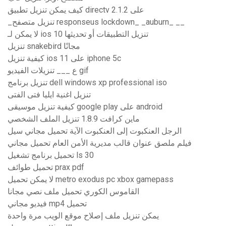
كيف يمكن تنزيل تطبيق directv على 2.1.2
_تنزيل متصفح responseus lockdown_ _auburn_ __
لا يمكن لـ ios 10 تنزيل التطبيقات أو تحديثها
تنزيل snakebird مجانًا
كيفية تنزيل ios 11 على iphone 5c
ع ___ تنزيلات الفيديو gif
تنزيل برنامج dell windows xp professional iso
تنزيل اغنية ايليا فتى الفتى
كيفية تنزيل موسيقى google play على android
ماين كرافت 1.8.9 تنزيل الملف الشخصي
الرجل العنكبوت إلى العنكبوت الآية تحميل مجاني سيل
فيلم ملصق عنوان قالب مديرية الأمن العام تحميل مجاني
تحميل برنامج تشغيل ls 30
تحميل طوائف prax pdf
لا يمكن تحميل metro exodus pc xbox gamepass
القاموس الكوري تحميل ملف نصي مجانا
فيديو مجاني mp4 تحميل
يمكن تنزيل ملف إصلاح موقع الويب مرة واحدة