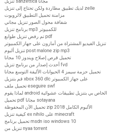
تنزيل sanzettica مجانًا
لديك تطبيق مطاردة ولكن تحتاج إلى تنزيل zelle
مزامنة تحميل التطبيق لالروبوت
شفافة محول الصور تنزيل مجاني
برنامج تنزيل mp3 للكمبيوتر
تم رفض تنزيل طوابع pdf
تنزيل الفيديو المشتراة من أمازون على جهاز الكمبيوتر
تنزيل ألبوم post malone zip mp3
تحميل قرص إصلاح ويندوز 10 مجانا
أحدث إصدار من برنامج تنزيل fvd
تحميل حزمة سيمز 4 الحيوانات الأليفة التوسع مجانا
قم بتنزيل xbox 360 dlc على جهاز الكمبيوتر
تحميل ملف eseguire swf
لماذا يقوم android الخاص بي بتنزيل تطبيقات عشوائية
تحميل pdf مجانا sotayana
تحميل الآن المحفوظة zip الألبوم الكامل 2018
كيفية تنزيل ex nihilo على minecraft
تحميل برنامج msdn iso windows 10
تنزيل من nyaa torrent