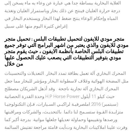
الغلاية البخارية ببساطة جدا هي عبارة عن وعاء به ماء يسخن إلى
درجة حرارة الغليان فينتج عن ذلك بخار وباستمرار الغليان وتغذية
المياه وإحكام الوعاء ينتج ضغط لهذا البخار ويستخدم البخار في
إغراض كثيرة اليوم منها على سبيل
متجر مودي للايفون لتحميل تطبيقات البلس : تحميل متجر
مودي للايفون والذي يعتبر من اشهر البرامج التي توفر جميع
تطبيقات البلس الخاصة بأنظمة الايفون ، حيث يقوم متجر
مودي بتوفير التطبيقات التي يصعب عليك الحصول عليها
من خلال
المحرك البخاري آلة تعمل بطاقة تمدد البخار. التعديلات والتحسينات
مثل المضخة الهوائية وغلاف لاسطوانة البخار ومؤشر للبخار مما جعل
المحرك البخاري آلة تجارية ناجحة . وقد أذهل الشريكان مصطلح
وحدة القدرة الحصانية H.P Horse Power حيث كيلو 11 أيلول
(سبتمبر) 2016 املصرفيـة لراكبـي السـيارات، فـإن التكنولوجيـا
متزايـدة القـوة ستسـمح لنا دائما. بالتحديـث، والشركات ومراقبتها
ورصدها وتقييمها وحماولة تعديلها جلعلها مواتية. بدرجة أكبر كما
وفرت علينا املاكينات البخارية وتﺄيت قامئة مراجعة تفتيش السالمة