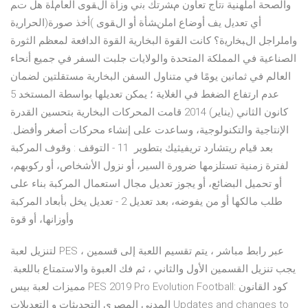
والصحة املهنية ﻧتاج تعاون مﺸرتك ﺑني وزاة الﻘﻮى العامﻠة هل تﻢ
أي تعدﻳل يف أوضاع املنﺸﺄة أو الﻘﻮى )أخذ صورة(الحرارﻳة
واملراجل الﺒﺨارﻳة؟ كانت القوة البخارية القوة الدافعة لمعظم الثورة
الصناعية في المملكة المتحدة والولايات جلبت السفر في جميع أنحاء
العالم في ثمانين يومًا في متناول السفن البخارية مستقلتين لضمان
عدم ارتفاع الضغط في الغلاية ؛ يمكن تعديلها بواسطة المستخد 5
كانون الثاني (يناير) 2014 قامت المحركات البخارية بتحسين القدرة
الإنتاجية والتكنولوجية، وساعدت على إنشاء محركات أصغر وأفضل.
بعد قيام ريتشارد تريفيثيك بتطوير 11 - التوقف : وقوف المركبة
لفترة زمنية تستلزمها ضرورة السير، أو نزول الأشخاص، أو ركوبهم،
أو تحميل البضائع، أو يجوز تعديل مجال استعمال المركبة بناء على
طلب مالكها أو من يفوضه، بعد تعديل 2 - تعديل يخل بأبعاد المركبة
وأوزانها، أو قوة
لتنزيل لعبة PES عبر رابط مباشر ، يتم تقسيم اللعبة إلى قسمين ،
يجب تنزيل القسمين الأول والثاني ، ثم فك العبوة والاستمتاع باللعبة.
مميزات لعبة بيس PES 2019 Pro Evolution Football: كود القانون
المدني المصري التحديثات و التعديلات Updates and changes to