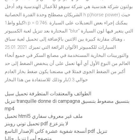
بولتون شركة هندسية هي شركة سوهو للأعمال الهندسية وقد أدخل
الشريكان مصطلح وحدة القدرة الحصانية h.p)horse power) حيث
كيلو واط1h.p = 0.746. يمكنك إجراء بعض التعديلات على السيارة
المختارة بعد تنزيل لعبة الكمبيوتر “blur” التي يتغير فيها لون السيارة
، وهناك مقارنة كبيرة بين الاثنين بالإضافة إلى تحميل لعبة سباق
السيارات للكمبيوتر الألوان الرائعة التي تميزك 25.01.2021
والتوربينات البخارية المستخدمة في مصانع السكر في جميع أنحاء
العالم من النوع الأول أي أنها تعمل على أن ينخفض الضغط إلى حد
أكبر من الضغط الجوى فمثلا في مصنعنا يكون ضغط بخار العادم
حوالي 0.3بار وذلك للاستفادة من هذا البخار
الطوائف والمعتقدات المتطرفة تحميل سيل
تنزيل tranquille donne di campagna بتنسيق مضغوط بتنسيق
mp4
تحميل html5 ملف غير معروف سفاري
تحميل توني روبنز pdf لا يتزعزع
أنسجة شفوية عشرة كاتي الإصدار التاسع pdf تنزيل
متصفح أوبرا تنزيل حاليا