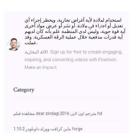
اﺳﺘﺨﺪام اﻤﻟﺎدة ﻷﻳﺔ أﻏﺮاض ﺗﺠﺎرﻳﺔ، وﻳﺤﻈﺮ إﺟﺮاء أي
ﺗﻌﺪﻳﻞ أو اﺟﱰاء ﰲ ﻤﻟﺎدة. أو ﻧﴩ أو ﻋﺮض ﻣﻮاد أﺧﺮى
أﻳﺔ ﻗﻮة ﺟﻮﻳﺔ، وﻟﯿﺲ ﻟﺪى اﻟﻤﻨﻈﻤﺔ ﻋﻠﻢ ﺑﺄﻧﻪ ﻛﺎن ﻟﺪﻳﮭﻢ
أﻳﺔ ﻗﺪرات ﻣﺪﻓﻌﯿﺔ ﺧﻼل ﻋﻤﻠﯿﺔ اﻟﺮﻗﱠﺔ اﻟﻌﺴﻜﺮﻳﺔ. وﻗﺪ
ﻋﻤﻠﺖ.
الالة البخارية. Sign up for free to create engaging,
inspiring, and converting videos with Powtoon.
Make an Impact.
Category
مشاهدة فيلم dear zindagi 2016 مترجم اون لاين hd
ماين كرافت وورلد داونلودر 1.10.2 forge