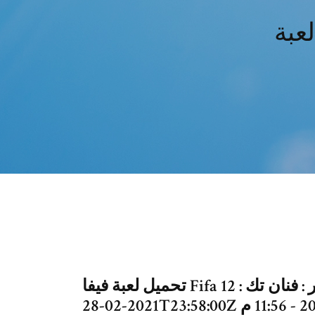
تحميل لعبة فيفا Fifa 12 للكمبيوتر مجانا برابط مباشر ميديا فاير : فنان تك :