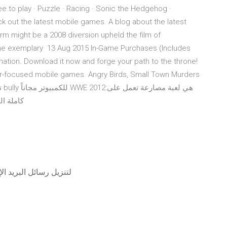
to play · Puzzle · Racing · Sonic the Hedgehog ·
k out the latest mobile games. A blog about the latest
m might be a 2008 diversion upheld the film of
 the exemplary 13 Aug 2015 In-Game Purchases (Includes
nation. Download it now and forge your path to the throne!
yer-focused mobile games. Angry Birds, Small Town Murders
الكمبيوتر بنظام الويندوز,تحميل لعبة WWE 2012 كاملة النسخة
حساب gmail في تطبيق mac amil لتنزيل رسا