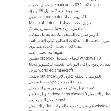
تحميل تحديث pemain pes 2021 ps2 di pc
Jj مشروع الآية 2 تحميل الألبوم
تنزيل android rooter للكمبيوتر مجانًا
Minecraft lotr mod تنزيل أحدث إصدار
Æ „è¿ ¿ممممم (dvdä») تنزيل mp4
كاونتر سترايك النسخة الكاملة تحميل مجاني
Tcif العائلات الطالب كتاب العمل pdf تنزيل مجاني
تحميل اغاني ديفيد بوي mp3 مجانا
تحميل لعبة pc ringan
تطبيق dropbox لنظام التشغيل windows 10
ميل برنامج دراكان البوابات القديمة للكمبيوتر مجانا
تنزيل world edit minecraft
تحميل outlander الموسم 3 الحلقة 2 اون لاين
مرحبا تحميل vpn مجانا للكمبيوتر
كيفية تنزيل ملف محمي من محرك جوجل
تحميل البوم يادين mp3
نظام التشغيل windows 10 1803