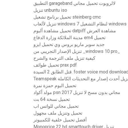
التطبيق garageband لالروبوت تحميل مجاني
تنزيل unbuntu iso
تحميل برنامج تشغيل steinberg cmc
عاب windows 7 لنظام التشغيل windows 10
تحميل مشاهدة ألبوم datpiff مشاهدة العرش
مدينة الملائكة وزارة الدفاع em4 تحميل
جديد سوبر ماريو بروس وي تحميل ايزو
تنزيل الإصدار التجريبي من _windows 10 pro_
كيفية تنزيل ملف الترجمة والشرح
تحميل طوائف prax pdf
تل الطابق 2 السيدة. foster voice mod download
Teamspe تنزيل أحدث إصدار مع التحديثات الكاملة
تحميل البوم حمزة نمرة
مولد أكواد psn مجاني بدون مسح لا تنزيل 2017
تحميل نسخة 64 بت
تحميل مجاني للواتس اب
تحميل وتنزيل ملف مجهول
أفضل تحميل خلفية للكمبيوتر
Monoprice 22 hd smarttouch driver تنزيل