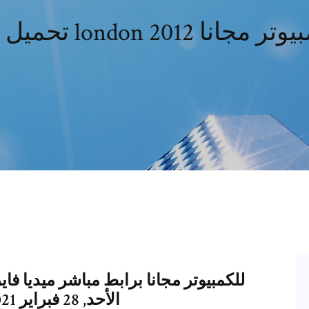
london 2012 للكمبيوتر مجانا
2021-02-28T23:58:00Z الأحد, 28 فبراير 2021 - 11:56 م