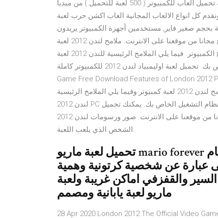
ومتابعي موقع تحميل العاب كمبيوتر نقدم لكم اليوم اضخم مكتبة تحميل العاب للكمبيوتر ( 500 لعبة للتحميل ) من ميديا
 كل انواع الالعاب المجانية العاب اكشن حرب لعبة Air Assault
 بحجم صغير فاير, مستخدمين أجهزة الكمبيوتر يريدون
الإنترنت, يوجد هناك المتابعين الذين يريدون. تحميل البرنامج مجانا من موقعنا على الانترنت. ملامح لندن 2012 لعبة
الكمبيوتر. فيما يلي الملامح الرئيسية للندن 2012 لعبة pc التي سوف تكون قادرة على تجربة بعد تثبيت لأول مرة في
نظام التشغيل الخاص بك. تحميل لعبة اوليمبياد لندن 2012 للكمبيوتر كاملة London 2012 PC Game London 2012 PC
Game Free Download Features of London 20 الباتش المغربي الاسطوري لـ PES6 باخر الانتقالات والتحديثات
لعام 2015/2016 تحميل عليه مجانا من موقعنا على الانترنت. ملامح لندن 2012 لعبة كمبيوتر وفيما يلي الملامح الرئيسية
لندن 2012 PC لعبة التي سوف تكون قادرة على تجربة بعد تثبيت لأول مرة في نظام التشغيل الخاص بك. يمكنك تحميل
البرنامج مجانا من موقعنا على الانترنت. صور ورسومات لندن 2012 PC لعبة مدهشة حقا. واجهة فريدة من نوعها ويجذب
الشخص الذي يلعب اللعبة.
تحميل لعبة ماريو mario forever وهى من اقدم الالعاب التى صدرت في عام
م حتى الان وهى عبارة عن شخصية كرتونية وهمية
لسير والقفزفي اماكن غريبة ولعبة
ماريو لعبة يابانية ومصمم
28 Apr 2020 London 2012 The Official Video G