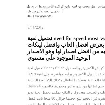
تحميل لعبة ماين كرافت للاندرويد اخر اصدار من ميديا فاير برابط مباشر : هل تبحث عن لعبة ماين كرافت للاندرويد هل تريد
تحميل العبة للاندرويد ول
1 Comments
5/11/2018
تحميل لعبة need for speed most wanted كاملة. كما ذكرنل لحضراتكم اننا هنا
م بعرض افضل العاب وافضل لينكات
ه من افضل اصدار لها وهو الاصدار
الوحيد الموجود علي مستوي
تحميل لعبة Candy Crush لعبة كاندي كراش للكمبيوتر والمحمول ahmed hesham يناير 31, 2021 0 تحميل لعبة Santa
Claus لعبة بابا نويل للكمبيوتر برابط مباشر تحميل لعبة ludo king للكمبيوتر,, تعتبر لعبة الليدو واحدة من أفضل الألعاب
ماضية وتساعد الأطفال وكذلك الكبا لعبة اليابانية Winning
Eleven 4 برابط مباشر مبدبا فاير. الجميع يبحث ويتساءل عن ألعاب الفيديو جيم لما لها من شهره غير محدودة، فالجميع
ته والحديث معه، وكان الدافع يمكنك تحميل لعبة لودو
كنج للكمبيوتر برابط مباشر مجانا من موقعنا داونزن، وهي لعبة صغيرة في الحجم يبلغ حجمها حوالي 30 ميجا بايت فقط،
 الكمبيوتر تحميل لعبة الاكشن و المغامرات و Casual و الالغاز و