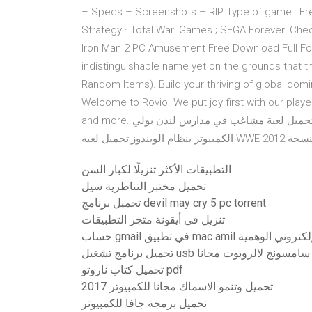
– Specs – Screenshots – RIP Type of game: Free 
Strategy · Total War. Games ; SEGA Forever. Chec
Iron Man 2 PC Amusement Free Download Full For
indistinguishable name yet on the grounds that
Random Items). Build your thriving of global domi
Welcome to Rovio. We put joy first with our pla
and more. تحميل لعبة مشاغب في مدارس لندن بولي bully للكمبيوتر مجاناً WWE 2012:هي لعبة مصارعة تعمل على
التطبيقات الأكثر تنزيلًا لكبار السن
تحميل مختبر التناظرية سيل
تحميل برنامج devil may cry 5 pc torrent
تنزيل في أيقونة متجر التطبيقات
ئل البريد الإلكتروني الوهمية
تحميل برنامج تشغيل usb سامسونج لالروبوت مجانا
تحميل كتاب ناروتو pdf
تحميل وتنمو الاسماك مجانا للكمبيوتر 2017
تحميل برمجة جافا للكمبيوتر