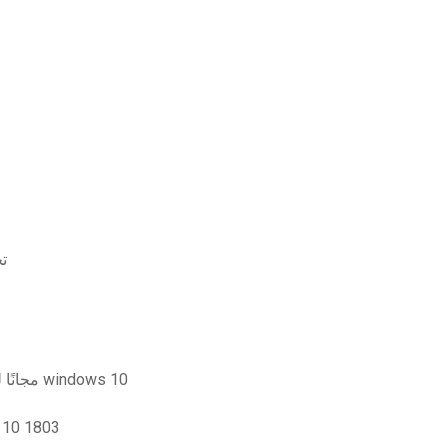
تح
تنزيل برنامج adobe flash player 10 مجانًا لنظام التشغيل windows 10
قم بتنزيل تحديث الميزات ل