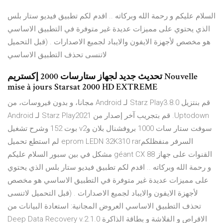
السلام عليكم و رحمة الله وبركاته .. اقدم لكم تطبيق فيديو ستار بلس
الذي يحتوي على مميزات عديدة غير متوفرة في التطبيق الاساسي
هو مخصص لأجهزة الايفون والايباد لجميع الاصدارات . (قبل التحميل
لاتنسى تحذف التطبيق الاساسي
تحديث جديد لجهاز ستارسات 2000 إكستريم Nouvelle
mise à jours Starsat 2000 HD EXTREME
‫قم بنتزيل Starz Play3.8.0 لـ Android مجانا، و بدون فيروسات، من
Uptodown. قم بتجريب آخر إصدار من Starz Play2021 لـ Android
سوفت ستار سات 1000 بروفشنال بلان وv2 بوت 152 وشرح تشغيل
السرفر منفظلكمeprom LEDN 32K310 rar لم استطع تحميل
القنوات على جهاز géant CX 88 مشكل في بين سبور السلام عليكم
و رحمة الله وبركاته .. اقدم لكم تطبيق فيديو ستار بلس الذي يحتوي
على مميزات عديدة غير متوفرة في التطبيق الاساسي هو مخصص
لأجهزة الايفون والايباد لجميع الاصدارات . (قبل التحميل لاتنسى
تحذف التطبيق الاساسي العروض المجانية: استعادة البيانات من
الاقراص و الفلاشة و بطاقة الذاكرة Deep Data Recovery v.2.1.0