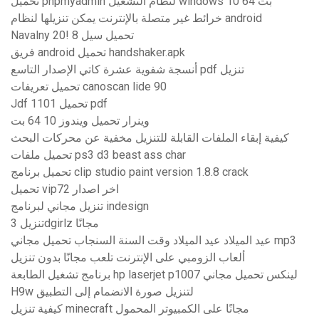
تحميل phpmyadmin لنظام التشغيل windows 10 64 بت
خرائط غير متصلة بالإنترنت يمكن تنزيلها لنظام android
Navalny 20! 8 تحميل سيل
فريق android تحميل handshaker.apk
أنسجة شفوية عشرة كاتي الإصدار التاسع pdf تنزيل
تحميل تعريفات canoscan lide 90
Jdf 1101 تحميل pdf
وينرار تحميل ويندوز 10 64 بت
كيفية إبقاء الملفات القابلة للتنزيل مخفية عن محركات البحث
تحميل ملفات ps3 d3 beast ass char
تحميل برنامج clip studio paint version 1.8.8 crack
تحميل vip72 اخر اصدار
تنزيل مجاني لبرنامج indesign
تنزيل 3dgirlz مجانًا
عيد الميلاد عيد الميلاد وقت السنة السنجاب تحميل مجاني mp3
ألعاب الزومبي على الإنترنت تلعب مجانًا بدون تنزيل
برنامج تشغيل الطابعة hp laserjet p1007 لينكس تحميل مجاني
H9w لتنزيل صورة الانضمام إلى التطبيق
كيفية تنزيل minecraft مجانًا على الكمبيوتر المحمول