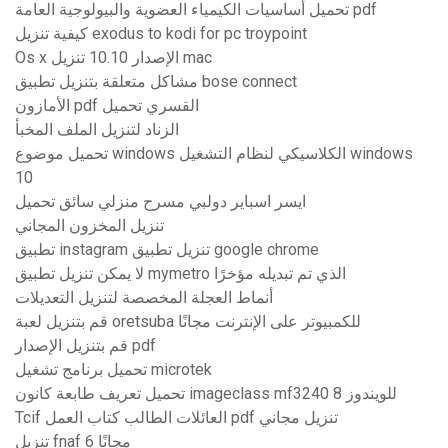
تحميل أساسيات الكيمياء العضوية والبيولوجية العامة pdf
كيفية تنزيل exodus to kodi for pc troypoint
Os x الإصدار 10.10 تنزيل mac
مشاكل متعلقة بتنزيل تطبيق bose connect
الأمازون pdf القسري تحميل
الزناد لتنزيل الملف المخبأ
تحميل موضوع windows الكلاسيكي لنظام التشغيل windows
10
ايسر اسباير دولبي مسرح منزلي سائق تحميل
تنزيل المخزون المجاني
تطبيق instagram تنزيل تطبيق google chrome
لا يمكن تنزيل تطبيق mymetro الذي تم تبديله مؤخرًا
أنماط العجلة المخصصة لتنزيل التعديلات
قم بتنزيل لعبة oretsuba للكمبيوتر على الإنترنت مجانًا
قم بتنزيل الإصدار pdf
تحميل برنامج تشغيل microtek
تحميل تعريف طابعة كانون imageclass mf3240 للويندوز 8
Tcif العائلات الطالب كتاب العمل pdf تنزيل مجاني
تنزيل fnaf 6 مجانًا