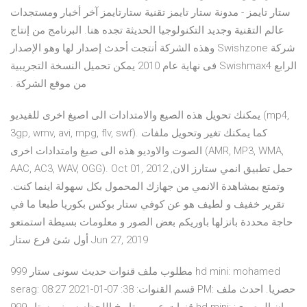
ستار تايمز - مدونة ستار تايمز تقنية ستارتايمز آخر أخبار ومستجدات
عالم التقنية وجديد التكنولوجيا الحديثة تجده هنا. البرنامج من إنتاج
شركة Swishzone وهذه الشركة أنتجت أحدث إصدار لها وهو الإصدار
الرابع Swishmax4 فى نهاية عام 2010 يمكن تحميل النسخة التجريبية
من موقع الشركة .
يمكنك تحويل هذه الصيع والامتدادات الى اصيغ اخرى للفيديو (mp4,
3gp, wmv, avi, mpg, flv, swf). كما يمكنك تغير وتحويل ملفات
الصوت والاوديو هذه الى صيغ وامتدادات اخرى (AMR, MP3, WMA,
AAC, AC3, WAV, OGG). Oct 01, 2012 حمل تطبيق انمي ستارز الان,
وتمتع بمشاهدة الانمي من جهازك المحمول بكل سهولة اينما كنت.
تقرير خفيف و لطيف هو عن كوفي ستار بوكس بكوريا طبعا ما في
حاجة محددة بانزلها باوريكم بعض الصور و معلومات بسيطة استمتعو
أول شئ فرع ستار Jun 27, 2019
مطلوب ملف قنوات حديث سونى ستار 999 hd mini: mohamed
serag: قسم القنوات: 38: 07-01-2021 08:27 PM: حصريا. احدث ملف