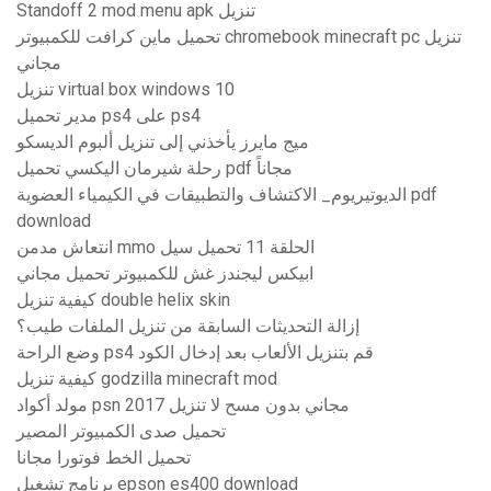
Standoff 2 mod menu apk تنزيل
تحميل ماين كرافت للكمبيوتر chromebook minecraft pc تنزيل
مجاني
تنزيل virtual box windows 10
مدير تحميل ps4 على ps4
ميج مايرز يأخذني إلى تنزيل ألبوم الديسكو
رحلة شيرمان اليكسي تحميل pdf مجاناً
الديوتيريوم_ الاكتشاف والتطبيقات في الكيمياء العضوية pdf
download
انتعاش مدمن mmo الحلقة 11 تحميل سيل
ابيكس ليجندز غش للكمبيوتر تحميل مجاني
كيفية تنزيل double helix skin
إزالة التحديثات السابقة من تنزيل الملفات طيب؟
وضع الراحة ps4 قم بتنزيل الألعاب بعد إدخال الكود
كيفية تنزيل godzilla minecraft mod
مولد أكواد psn مجاني بدون مسح لا تنزيل 2017
تحميل صدى الكمبيوتر المصير
تحميل الخط فوتورا مجانا
برنامج تشغيل epson es400 download