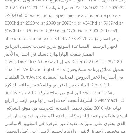
قنوات عربى بتاريخ اللحظه سونى ستار 999 hd mini: ريان المصرى:
قسم القنوات: 119: 31-12-2020 09:02 PM 7-3-2020 10-4-2020 22-
2-2020 8800 extreme hd hyper mini new plus prime pro sr-
2000hd sr-2020hd sr-2090 sr-2090hd sr-4040hd sr-5959hd sr-
6969hd sr-8800hd sr-8989hd sr-13000hd sr-90000hd sr-x1
starcom starsat super t13 t14 v2.73 v2.75 vega ارجو اصدار
الجهاز الرسمى المساعدة الموقع بتاريخ تحديث تحميل البرنامج
المميز صفحة الهارالهارد ديسك في اصداره الأخير
CrystalDiskInfo7.6.0 تحميل :التصفح Opera 52.0 Build 2871.30
Final Tell Me More English Plus تحميل عملاق برنامج نسخ وحرق
الملفات BurnAware في أصداره الأخير العروض المجانية: استعادة
البيانات من الاقراص و الفلاشة و بطاقة الذاكرة Deep Data
Recovery v.2.1.0 البرنامج من إنتاج شركة Swishzone وهذه
الشركة أنتجت أحدث إصدار لها وهو الإصدار الرابع Swishmax4 فى
نهاية عام 2010 يمكن تحميل النسخة التجريبية من موقع الشركة .
السلام عليكم و رحمة الله وبركاته .. اقدم لكم تطبيق فيديو ستار بلس
الذي يحتوي على مميزات عديدة غير متوفرة في التطبيق الاساسي
هو مخصص لأجهزة الايفون والايباد لجميع الاصدارات . (قبل التحميل