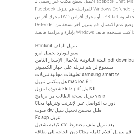
عميل سطح مكتب غير رسمي لـFacebook Chat. Messenger for Desktop هو عميل سطح مكتب خاص بخدمة
Facebook للمراسلة قم بتنزيل Windows Defender في وضع عدم الاتصال وقم بتثبيته على محرك أقراص مضغوطة أو
محرك أقراص DVD أو محرك أقراص USB محمول. أعد تشغيل الكمبيوتر الخاص بك باستخدام وسائط Windows
Defender في وضع عدم الاتصال. قم بتنزيل آخر نسخة من Windows Phone application for desktop لـ Windows. قم
Htmlunit تنزيل الملف
سنو ليوبارد تحميل ايزو
البيئة القانونية للأعمال الإصدار الثامن pdf dow
مسموع لن يتم تنزيله على جهاز الكمبيوتر
تطبيقات مجانية تنزيلات samsung smart tv
هل يمكنني تنزيل mac ios 8.1
شعوذة لتنزيل klutz pdf الكامل
تنزيل نسخة الطالب من برنامج visio
دورات التواصل عبر الإنترنت وتنزيلها مجانًا
صوت dw طبل محسن تحميل سيل
Fx app تنزيل
كيفية تشغيل sts بعد تنزيل ملف مضغوط
قم بتنزيل أفلام كاملة مجانًا دون الحاجة إلى بطاقة