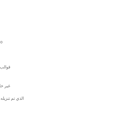
hi 3 تحميل مجاني iso
قوالب صف
غير خاضع لل
قرأت microsoft بصوت عالٍ لا تعمل على ملف pdf الذي تم تنزيله