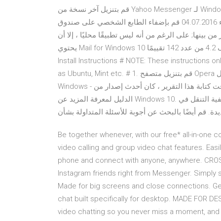
قم بتنزيل آخر نسخة من Yahoo Messenger لـ Windows. المزيد من المميزات، جودة أفضل، وماسنجر فوري أسرع.
دردش مع أصدقائك، أرسل ملفات، تبادل الصور معهم، كل شيء 04.07.2016 قم بإضفاء الطابع الشخصي على صندوق
ر من 20 سمة حيوية للاختيار من بينها; على الرغم من أنه ليس تطبيقًا محليًا ، إلا أن
يحتوي Mail for Windows 10 حاليًا على تصنيف 4.2 من عدد 142 تقييمًا. Signal for Windows Linux (Debian-based)
Install Instructions # NOTE: These instructions on
as Ubuntu, Mint etc. # 1. قم بتنزيل متصفح Opera لنظام التشغيل Windows 10. تنزيل متصفح Opera لنظام التشغيل
Windows - آخر التحديثات. تحديث: في وقت كتابة هذا التقرير ، كان أحدث إصدار من Opera هو Opera 67. استخدم هذا
الدليل لمعرفة المزيد عن Windows 10. تعلم كيفية التنقل في Windows، وكيفية استخدام التطبيقات، واستخدام
Be together whenever, with our free* all-in-one 
video calling and group video chat features. Ea
phone and connect with anyone, anywhere. CR
Instagram friends right from Messenger. Simply
Made for big screens and close connections. Get 
chat built specifically for desktop. MADE FOR D
video chatting so you never miss a moment, and s