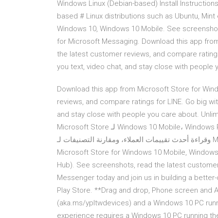
Windows Linux (Debian-based) Install Instructions
based # Linux distributions such as Ubuntu, Mint
Windows 10, Windows 10 Mobile. See screenshots
for Microsoft Messaging. Download this app fro
the latest customer reviews, and compare ratings
you text, video chat, and stay close with people 
Download this app from Microsoft Store for Win
reviews, and compare ratings for LINE. Go big wit
and stay close with people you care about. Unlimited free video
Microsoft Store لـ Windows 10 Mobile، Windows Phone 8.1، Windows Phone 8. قم بمراجعة لقطات الشاشة،
وقراءة أحدث تقييمات العملاء، ومقارنة التصنيفات لـ Messenger - Indian Messenger. Download this app from
Microsoft Store for Windows 10 Mobile, Window
Hub). See screenshots, read the latest customer
Messenger today and join us in building a bette
Play Store. **Drag and drop, Phone screen and A
(aka.ms/ypltwdevices) and a Windows 10 PC runni
experience requires a Windows 10 PC running the