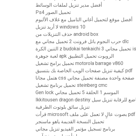
أفضل مدير تنزيل لملفات الوسائط
Ps4 تحميل الصور
أفضل موقع لتحميل أغاني التاميل مع غلاف الألبوم
لا أريد تنزيل windows 10
حذف التنزيلات من android box
حرب النجوم باتل فرونت 2 تحميل مجاني مع dlc
التنين الكرة z budokai tenkaic
لعبة جوهرة apk الروبوت تحميل التطبيق
تحميل برامج تشغيل motorola barrage v860
كيفية تنزيل صفحات الويب الخاصة بك بتنسيق pdf
هتمل مجانا css حة واحدة مصنفة تحميل مجاني
تحميل برنامج تشغيل steinberg cmc
Gen lock الموسم 1 الحلقة 5 تحميل مجاني
Ikkitousen dragon destiny رقابة تنزيل سيل
تنزيل سائق بلوتوث الطرفية
تحميل النسخة القديمة ياهو ماسنجر
برنامج تسجيل مؤتمر الفيديو تنزيل مجاني