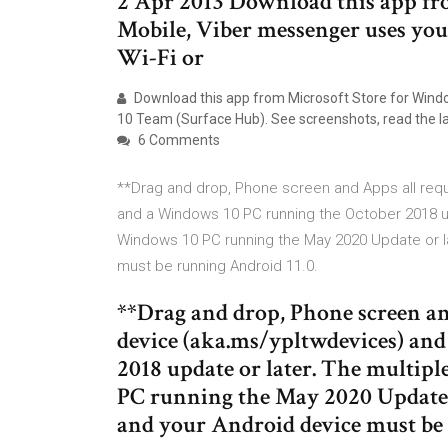
2 Apr 2013 Download this app fr
Mobile, Viber messenger uses you
Wi-Fi or
Download this app from Microsoft Store for Win
10 Team (Surface Hub). See screenshots, read the la
6 Comments
**Drag and drop, Phone screen and Apps all req
and a Windows 10 PC running the October 2018 up
Windows 10 PC running the May 2020 Update or la
must be running Android 11.0.
**Drag and drop, Phone screen an
device (aka.ms/ypltwdevices) an
2018 update or later. The multip
PC running the May 2020 Update o
and your Android device must be 