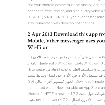
and your Android device must be running Android
access to free* texting, and high-quality voice &
DESKTOP, MADE FOR YOU Type even faster, multit
stay connected with desktop notifications.
2 Apr 2013 Download this app fr
Mobile, Viber messenger uses you
Wi-Fi or
احصل على أحدث حزمة من حزم تطوير الأجهزة لـ Windows (Windows HDK) لنظام التشغيل Windows 10 وابدأ تطوير
برامج تشغيل عامة لـ Windows واختبار Windows 10 ونشره. تعرف على كيفية تصميم الأجهزة التي تستخدم أحدث
الميزات واستكشف الطباعة ثلاثية الأبعاد من صفحة تنزيل Windows 10، نزيل أداة إنشاء الوسائط عن طريق تحديد
زيل الأداة الآن، ثم قم بتشغيل الأداة. في الأداة، حدد إنشاء وسائط تثبيت (محرك أقراص
ISO) لجهاز كمبيوتر آخر > التالي . Download Pinngle Messenger today and join us in building a better-
connected world. Now available on App Store and Google Play Store. صلة
Microsoft .NET Framework 4.7.2 الآن. لمزيد من المعلومات حول مثبت .NET framework 4.7.2 دون اتصال، راجع
مثبت net framework 4.7.2 دون اتصال لـ Windows. قم بتنزيل آخر نسخة من Messenger for Desktop لـ Windows.