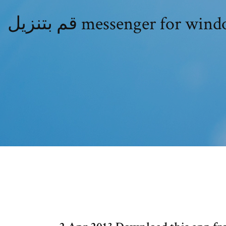
قم بتنزيل messenger for windows phone # q = قم بتنزيل messenger لنظام التشغيل windows