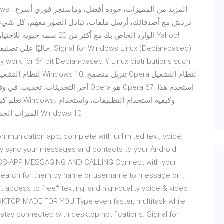
الوارد الخاص بك مع أكث Yahoo!
ly work for 64 bit Debian-based # Linux distributions such
الميزات الجديدة. قم أيضًا بالبحث عن أجوبة للأسئلة المتداولة بشأن Windows 10.
communication app, complete with unlimited text, voice,
sily sync your messages and contacts to your Android
OSS-APP MESSAGING AND CALLING Connect with your
 search for them by name or username to message or …
access to free* texting, and high-quality voice & video
ESKTOP, MADE FOR YOU Type even faster, multitask while
tay connected with desktop notifications. Signal for