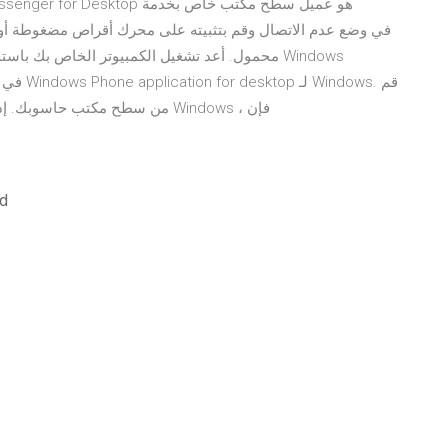
بإدارة و مزامنة هاتفك Windows من سطح مكتب حاسوبك. إذا كنت تستخدم هاتف Windows ، فإن
nload