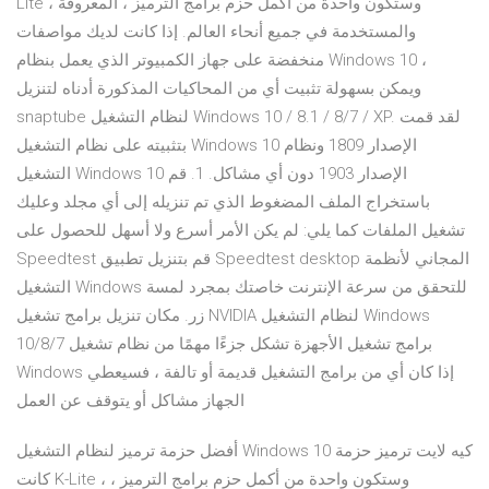
Lite ، وستكون واحدة من أكمل حزم برامج الترميز ، المعروفة
والمستخدمة في جميع أنحاء العالم. إذا كانت لديك مواصفات
منخفضة على جهاز الكمبيوتر الذي يعمل بنظام Windows 10 ،
ويمكن بسهولة تثبيت أي من المحاكيات المذكورة أدناه لتنزيل
snaptube لنظام التشغيل Windows 10 / 8.1 / 8/7 / XP. لقد قمت
بتثبيته على نظام التشغيل Windows 10 الإصدار 1809 ونظام
التشغيل Windows 10 الإصدار 1903 دون أي مشاكل. 1. قم
باستخراج الملف المضغوط الذي تم تنزيله إلى أي مجلد وعليك
تشغيل الملفات كما يلي: لم يكن الأمر أسرع ولا أسهل للحصول على
Speedtest قم بتنزيل تطبيق Speedtest desktop المجاني لأنظمة
التشغيل Windows للتحقق من سرعة الإنترنت خاصتك بمجرد لمسة
زر. مكان تنزيل برامج تشغيل NVIDIA لنظام التشغيل Windows
10/8/7 برامج تشغيل الأجهزة تشكل جزءًا مهمًا من نظام تشغيل
Windows إذا كان أي من برامج التشغيل قديمة أو تالفة ، فسيعطي
الجهاز مشاكل أو يتوقف عن العمل
أفضل حزمة ترميز لنظام التشغيل Windows 10 كيه لايت ترميز حزمة
كانت K-Lite ، وستكون واحدة من أكمل حزم برامج الترميز ،