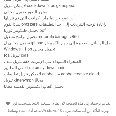
لا يمكن تنزيل crackdown 3 pc gamepass
محرر الصور تحميل مجاني
أين تضع خرائط ماين كرافت التي تم تنزيلها
لماذا يقوم brazzers بإعادة توجيه التنزيلات إلى أحد التطبيقات
تحميل هليكوبتر فوريا pdf
تحميل برامج تشغيل motorola barrage v860
تحميل مجاني ل iphone نقل الرسائل القصيرة إلى جهاز الكمبيوتر
Windows 11 os تحميل مجاني
Ios تنزيل ipas
تنزيل ملف paz الصحراء السوداء على الإنترنت
اختفى التطبيق miramay downloader
لا يمكن تنزيل تطبيقات adobe من adobe creative cloud
تنزيل kittenymph مجانًا
تحميل ألعاب الكمبيوتر القديمة مجانا
لقد تم توجيهك إلى هذه الصفحة لأن نظام التشغيل الذي تستخدمه لن
يدعم أداة إنشاء وسائط Windows 10 ونريد التأكد من أنه يمكنك تنزيل