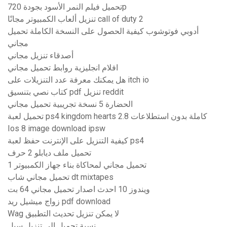
تحميل فيلم النمر الأسود بجودة 720p
تنزيل ألعاب الكمبيوتر مجانًا call of duty 2
أدوبي فوتوشوب كيفية الحصول على النسخة الكاملة تحميل
مجاني
أصدقاء تنزيل مجاني
افلام انجليزية روابط تحميل مجاني
هل يمكنك معرفة عدد التنزيلات على itch io
كتاب نصي بتنسيق pdf تنزيل reddit
الحضارة 5 نسخة تجريبية تحميل مجاني
تحميل لعبة ps4 kingdom hearts 2.8 كاملة بدون استطلاعات
Ios 8 image download ipsw
كيفية التنزيل على الإنترنت حفظ لعبة ps4
تحميل ملف ديابلو 2 حرف
تحميل مجاني لمحاكاة بناء جهاز الكمبيوتر 1
تحميل مجاني شاب dt mixtapes
ويندوز 10 احدث اصدار تحميل مجاني 64 بت
زواج ميشيل ريد pdf download
Wag لا يمكن تنزيل تحديث التطبيق
نسبة تحميل إلى تنزيل سيل