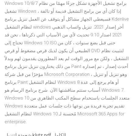
Windows 10/8/7 برامج تشغيل الأجهزة تشكل جزءًا مهمًا من نظام
تشغيل Windows إذا كان أي من برامج التشغيل قديمة أو تالفة ،
فسيعطي الجهاز مشاكل أو يتوقف عن العمل تنزيل برنامج Kdenlive
لنظام التشغيل windows أخر إصدار 2021. تنزيل واتساب الذهبي
2021 اصدار 9.10 تحديث لأي من الأسباب التي ذكرناها ، نحن قد
تحتاج إلى Windows 10 ISO.حتى قبل بضع سنوات ، كان من
الطبيعي أن يكون لديك قرص مضغوط أو قرص DVD لتثبيت نظام
التشغيل ، ولكن مع مرور الوقت لم يعد المطورون يقدمون لهم وبدلاً
من ذلك يختارون تنزيل تنزيل برنامج Paint أحدث إصدار ، تم إصداره
مؤخرًا من قبل شركة Microsoft Corporation ، وهو تنزيل أو تنزيل
برنامج Paint لنظام التشغيل Windows 8 أو هام يرجع إلى عدة
أسباب ستتم مناقشتها الآن. شرح برنامج الرسام هو Windows 7.
Windows 10 متعدد الجلسات باستخدام سطح المكتب الظاهري من
Windows تقديم تجربة فريدة من نوعها ذات جلسات عمل متعددة
لنظام التشغيل Windows 10 مُحسنة لـ Microsoft 365 Apps for
enterprise.
شعوذة لتنزيل klutz pdf الكامل