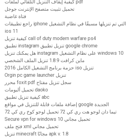
كيفية إيقاف التنزيل التلقائي لملفات pdf
تحميل تثبيت متصفح الإنترنت جوجل
فتاة غاضبة
راجع تطبيقات iphone التي تم تنزيلها مسبقًا في نظام التشغيل
ios 11
كيفية تنزيل call of duty modern warfare ps4
تطبيق instagram تنزيل تطبيق google chrome
هل يمكنك تنزيل instagram على نظام التشغيل windows 10
ماين كرافت 1.8.9 تنزيل الملف الشخصي
حزمة برنامج التشغيل الكامل 2016 iso تنزيل
Orgin pc game launcher تنزيل
محرر foxit pdf سجل تنزيل مفتاح
تحميل ألبومات daoko
كيفية تنزيل تطبيق abc
إضافة ملفات قابلة للتنزيل في مواقع google الجديدة
تيما دان لوجو هت ري كي 72 تحميل لوجو كوخ ري كي 72
Secure vpn for windows 10 تحميل مجاني
فتح ملف xml تحميل مجاني
تنزيل minecraft مجانًا apk v. 1.8