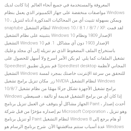
المعروفة والمستخدمة في جميع أنحاء العالم. إذا كانت لديك
مواصفات منخفضة على جهاز الكمبيوتر الذي يعمل بنظام Windows
10 ، ويمكن بسهولة تثبيت أي من المحاكيات المذكورة أدناه لتنزيل
snaptube لنظام التشغيل Windows 10 / 8.1 / 8/7 / XP. لقد قمت
بتثبيته على نظام التشغيل Windows 10 الإصدار 1809 ونظام
التشغيل Windows 10 الإصدار 1903 دون أي مشاكل. 1. قم
باستخراج الملف المضغوط الذي تم تنزيله إلى أي مجلد وعليك
تشغيل الملفات كما يلي: لم يكن الأمر أسرع ولا أسهل للحصول على
Speedtest قم بتنزيل تطبيق Speedtest desktop المجاني لأنظمة
التشغيل Windows للتحقق من سرعة الإنترنت خاصتك بمجرد لمسة
زر. مكان تنزيل برامج تشغيل NVIDIA لنظام التشغيل Windows
10/8/7 برامج تشغيل الأجهزة تشكل جزءًا مهمًا من نظام تشغيل
Windows إذا كان أي من برامج التشغيل قديمة أو تالفة ، فسيعطي
الجهاز مشاكل أو يتوقف عن العمل تنزيل برنامج Paint أحدث إصدار ،
تم إصداره مؤخرًا من قبل شركة Microsoft Corporation ، وهو تنزيل
أو تنزيل برنامج Paint لنظام التشغيل Windows 8 أو هام يرجع إلى
عدة أسباب ستتم مناقشتها الآن. شرح برنامج الرسام هو Windows