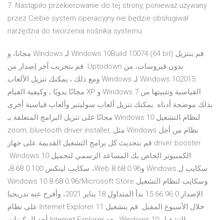
7. Nastąpiło przekierowanie do tej strony, ponieważ używany
przez Ciebie system operacyjny nie będzie obsługiwał
narzędzia do tworzenia nośnika systemu
‫قم بنتزيل Windows 10Build 10074 (64 bit) لـ Windows مجانا، و
بدون فيروسات، من Uptodown. قم بتجريب آخر إصدار من
Windows 102015 لـ Windows ومع ذلك ، يمكنك تنزيل الألعاب
القياسية وتثبيتها من Windows 7 و XP مجانًا يدويًا ، وكيفية القيام
بذلك موضحة أدناه. يمكنك تنزيل ألعاب سوليتير وألعاب قياسية أخرى
لنظام التشغيل Windows 10 مجانًا على تنزيل البرامج المتعلقة بـ
نظام من أجل Windows مثل zoom, bluetooth driver installer,
driver booster قم بتحديث كل برامج التشغيل القديمة على جهاز
الكمبيوتر الخاص بك المساعد الرسمي لتحميل Windows 10.
سكايب ل Windows وWeb 8.68.0.96، سكايب لينكس 8.68.0.100،
وسكايب لنظام التشغيل Windows 10 8.68.0.96/Microsoft Store
الإصدار 15.66.96.0 بدأ المتداول 18 يناير 2021، وأفرج عنه تدريجيا
خلال الأسبوع المقبل. قم بتشغيل Internet Explorer 11 على نظام
التشغيل Windows 10. يعد Internet Explorer أحد المكونات