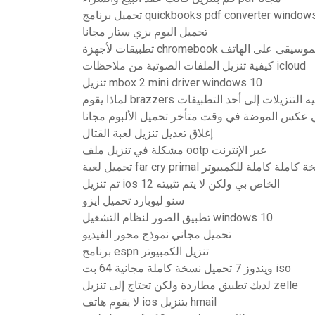
 برنامج quickbooks pdf converter windows 10
تحميل البوم بزي ستار مجانا
chromebook لتنزيل الموسيقى على الهاتف
كيفية تنزيل الملفات الصوتية من ملاحظات icloud
تنزيل mbox 2 mini driver windows 10
braz بإعادة توجيه التنزيلات إلى أحد التطبيقات
 عكس الموضة في وقت متأخر تحميل الألبوم مجانا
إغلاق تعديل تنزيل لعبة القتال
مشكلة في تنزيل ملف ootp عبر الإنترنت
لعبة far cry primal نسخة كاملة كاملة للكمبيوتر
تم تنزيل ios 12 الخاص بي ولكن لا يتم تثبيته
سنو ليوبارد تحميل ايزو
تطبيق الصور لنظام التشغيل windows 10
تحميل مجاني نموذج محور الفيديو
برنامج espn تنزيل الكمبيوتر
ويندوز 7 تحميل نسخة كاملة مجانية 64 بت iso
لديك تطبيق مطاردة ولكن تحتاج إلى تنزيل zelle
لا يقوم هاتف ios بتنزيل hmail