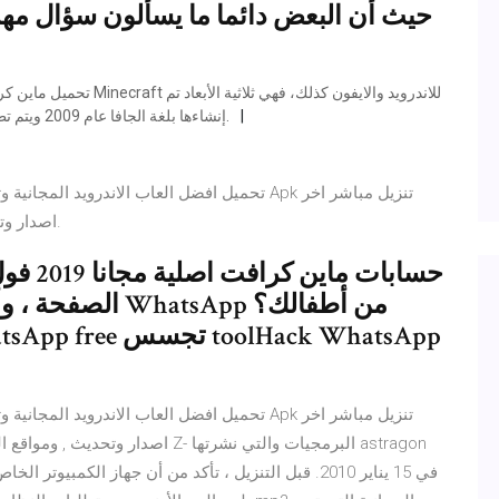
حيث أن البعض دائما ما يسألون سؤال مه
إنشاءها بلغة الجافا عام 2009 ويتم تطويرها من خلال المبرمجين باستمرار بسبب حب الأطفال لها.
اصدار وتحديث , ومواقع التواصل الاجتماعي والشروحات التقنية.
حسابات 
الصفحة ، وأشعر 
or WhatsApp free
اصدار وتحديث , ومواقع التواصل الا