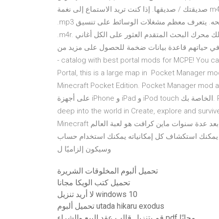
صديقتك / صديقها. إذا كنت تريد الاستماع إلى نغمة m4r باستخدام برنامج مختلف ، فحاول إعادة تسمية امتداد .m4r إلى
.mp3 قبل فتحه. يتعرف معظم مشغلات الوسائط على تنسيق mp3 ، ولكنها قد لا تدعم تحميل الملفات ذات الامتداد
.m4r. يتيح لك محرك البحث المتقدم العثور على الكل أغاني mp3 المجانية التي تريد تنزيلها. يمكنك البحث عن الأغاني
 قاعدة بيانات ضخمة للحصول على مزيد من Portal mod for Minecraft
- catalog with best portal mods for MCPE! You ca
Portal, this is a large map in Pocket Manager mod 
Minecraft Pocket Edition. Pocket Ma قم بتنزيل Minecraft واستمتع به
على أجهزة iPhone و iPad و iPod touch الخاصة بك. Play in creative mode with unlimited resources or mine
deep into the world in Create, explore and sur تم إطلاق
Minecraft في النسخة الكاملة للسوق في نهاية عام 2011 (في نوفمبر) بعد عدة سنوات ماين كرافت هو لعبة العالم
ستكشاف كل إمكانياته يمكنك استخدام حساب Mojang على أي جهاز
وسيكون إلزاميًا ل
تحميل ألبوم المخلوقات الشريرة
تحميل كتب الويكا مجانا
لا أريد تنزيل windows 10
تحميل ألبوم utada hikaru exodus
قم بتنزيل قالب عقد البيع والشراء pdf مجانًا