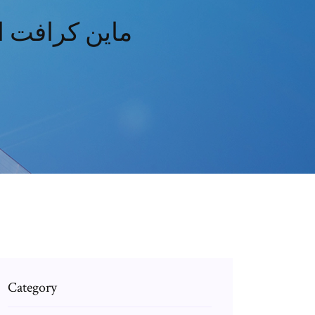
ماين كرافت ال
Category