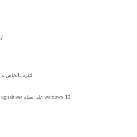
كي
التنزيل الخاص بي
تحميل برنامج intel (r) centrino (r) ultimate-n 5300 agn driver على نظام windows 10