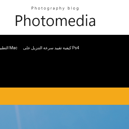
كيفية تقييد سرعة التنزيل على Ps4
يوتيوب تنزيل الموسيقى Mp3 التطبيق لنظام التشغيل Mac