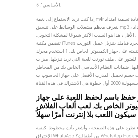
الأساسي". 5.
إذا كنت تريد الاستماع إلى نغمة m4r باستخدام برنامج مختلف ، فحاول إعادة تسمية امتداد .m4r إلى .mp3 قبل فتحه.
يتعرف معظم مشغلات الوسائط على تنسيق mp3 ، ولكنها قد لا تدعم تحميل الملفات ذات الامتداد .m4r. الموسيقى
لأقل ، هذا هو السبب الأكثر شيوعًا لمشكلة التخويل.
تتضمن مكتبة iTunes الخاصة بي الأغاني التي قمت بشرائها ، بالإضافة إلى الأغاني بمجرد قيامك بتنزيل عميل التورنت
الذي تريد استخدامه ، افتح ملف التثبيت واتبع تعليمات التثبيت لتثبيته على جهاز الكمبيوتر الخاص بك. 1 استخدم محرك
ر على ملف تورنت للعبة التي تريد تنزيلها. ميزات kaspersky anti-virus 2018 أداة من برامج مكافحة البرامج
ليها. ضمانات النظام الأساسي الخاص بك من المخاطر
تحميل المدرب الأفضل علي جهاز الحاسوب ب MEm طريقة تهكير لعبة
ر حفظ باسم لحفظ اللعبة على جهاز
 الخاص بك. لعب ألعاب الفلاش Offline بمجرد حصولك على اللعبة
201 فول داتا. ببساطة إلقاء نظرة على هذه الصفحة ، وأشعر بأنك محظوظ. كيفية
الإختراق WhatsApp من أطفالك؟ WhatsApp Hacking tool for WhatsApp free تجسس toolHack WhatsApp حساب