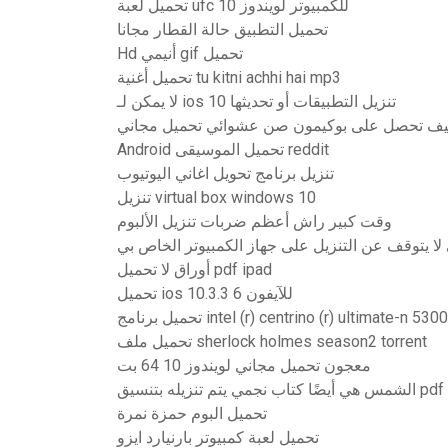
تحميل لعبة ufc للكمبيوتر لويندوز 10
تحميل التطبيق حالة القطار مجانا
Hd أنيمي gif تحميل
تحميل أغنية tu kitni achhi hai mp3
لا يمكن لـ ios 10 تنزيل التطبيقات أو تحديثها
ف تحصل على بوكيمون صن عشوائي تحميل مجاني
Android تحميل الموسيقى reddit
تنزيل برنامج تحويل اغاني اليوتيوب
تنزيل virtual box windows 10
وقت كبير راش أعظم ضربات تنزيل الألبوم
 لا يتوقف عن التنزيل على جهاز الكمبيوتر الخاص بي
أوراق لا تحميل pdf ipad
تحميل ios 10.3.3 للآيفون 6
تحميل ملف sherlock holmes season2 torrent
معجون تحميل مجاني لويندوز 10 64 بت
الشمس هي أيضًا كتاب نجمي يتم تنزيله بتنسيق pdf
تحميل البوم حمزة نمرة
تحميل لعبة كمبيوتر بارنيارد ايزو