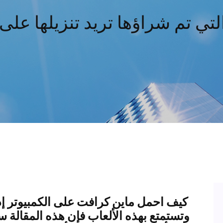
تي تم شراؤها تريد تنزيلها عل
كيف احمل ماين كرافت على الكمبيوتر إذ
وتستمتع بهذه الألعاب فإن هذه المقالة 