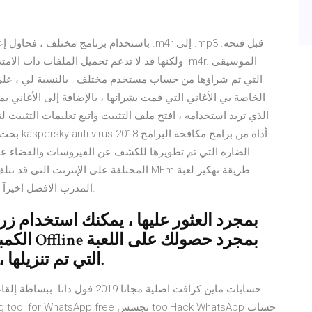
التي تم شراؤها من حساب مستخدم مختلف . بالنسبة لي ، على ا
بحث للعثو
الضارة التي تم تطويرها للكشف عن الفيروسات والقضاء ع
المختلفة على الإنترنت التي قد تتلف جسم 
المدرب الافضل اخيرآ بـسهولـة 2020 أول خطوة هي الاشتراك في هذه القناة.
بمجرد العثور عليها ، يمكنك استخدام ز
الكمبيوتر
التي تم تنزيلها ، سيكون اللعب بلا إنترنت أمرًا سهلاً.
حسابات ماين كرافت اصلية مجانا 9