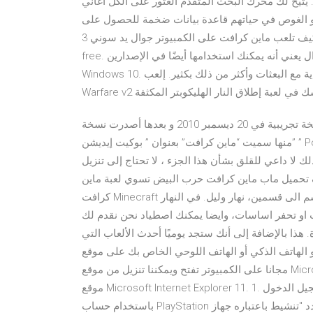
محرك البحث المتقدم العثور على الكل أغاني mp3 المجانية التي تريد
ن أو الغوص في حياتهم قاعدة بيانات ضخمة للحصول على
مزيد من كيف تلعب ماين كرافت على الكمبيوتر جوال يد سوني 3. Realtek hd audio manager download برنامج 7
free. لذا ، فإن شراء حزمة الأساطير اليونانية على الجوال يعني أنه يمكنك استخدامها أيضًا في الإصدارين Xbox One و
Windows 10. هذه الفئة واسعة تحتوي على الكثير من ألعاب الرماية مع البعثات وأكثر من ذلك بكثير. إلعب Pixel
تم إصدار اللعبة كنسخة أولية في 17 مايو سنة 2009 و بعدها كنسخة تجريبية في 20 ديسمبر 2010 و بعدها أصدرت نسخة
منها سميت “ماين كرافت” بعنوان ” بوكيت إيديشن” ” Pocket Edition ” على نظام الأندرويد و نظام الآي أو إس في 18
بة لذلك لا داعي للقلق بشأن هذا الجزء ، لا تحتاج إلى تنزيل
كيف تحميل ماب ماين كرافت حرب البيض تسوي لعبة ماين
كرافت Minecraft تدور حول مبدأ النجاة في عالم اللعبة الكبير، في اللعبة العالم ينقسم الى قسمين، نهار وليل. في النهار
ات او تحفر اساسات، وايضا يمكنك اصطياد نحن نقدم لك
. هذا بالإضافة إلى أنك ستجد يوميًا أحدث الألعاب التي
لذكي أو الهاتف اللوحي الخاص بك على موقع Poki. كيف احمل ماين كرافت
مجانا على الكمبيوتر تفتح ويمكننا تنزيل من موقع Microsoft orthere هو معاينة النظام الأساسي التي يمكنك تنزيلها من
موقع Microsoft Internet Explorer 11. 1. على وحدة التحكم التي تريد مشاركة الألعاب معها، قم بتسجيل الدخول
باستخدام حساب PlayStation الخاص بك. 2. حدد "الإعدادات". 3. حدد "إدارة الحساب". 4. حدد "تنشيط باعتباره جهاز PS4