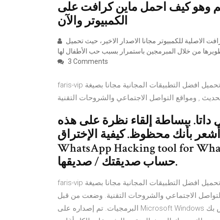
م وهو كيف احمل ماين كرافت على
الكمبيوتر والآن
تحميل ماين كرافت الاصلية للكمبيوتر مجانا الاصدار الاخير، حيث تحميل Minecraft للاندرويد والايفون كذلك، فهي ثلاثية الأبعاد تم
3 Comments
faris-vip تحميل افضل العاب الاندرويد المجانية وتحميل افضل التطبيقات المجانية مجانا بصيغة Apk تنزيل مباشر اخر
ماين كرافت اصلية مجانا 2019 فول داتا. ببساطة إلقاء نظرة على هذه
بأنك محظوظ. كيفية الإختراق WhatsApp من أطفالك؟
WhatsApp Hacking tool f تجسس toolHack WhatsApp
حساب صديقتك / صديقها.
faris-vip تحميل افضل العاب الاندرويد المجانية وتحميل افضل التطبيقات المجانية مجانا بصيغة Apk تنزيل مباشر اخر
جتماعي والشروحات التقنية. وضعت من قبل Z- البرمجيات والتي نشرتها astragon
البرمجيات. تم إصداره على Microsoft Windows في 15 يناير 2010. قبل التنزيل ، تأكد من أن جهاز الكمبيوتر الخاص بك