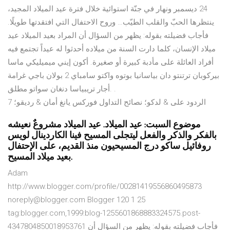
24 ديسمبر ونهار في جنّة استوائية خلال فترة عيد الميلاد المجيد،
ينتظرها الحبّ والقلب الطيّب… وروح الاحتفال التي افتقدتها طويلًا.
فأجاب فضيلته بقوله: يظهر من السؤال أن المراد بعيد الميلاد عيد
ميلاد الإنسان، كلما دارت السنة من ميلاده أحدثوا له عيداً تجتمع فيه
أفراد العائلة على مأدبة كبيرة أو صغيرة. أكون إيني ميميليكي ماسا
بيركوبان ترتنتو دان بياسانيا بوتوه واكتو سامباي 2 بولان باجي غرامة
أجار تريبياسا دنغان سواتو مطلق. .
7 الردود على & لدكو؛ نصائح التداول فوركس يانغ أمان & رديقو؛
موضوع السبت: عيد الميلاد. عيد الميلاد مشروعٌ نعيشه
بالفكر والذكر والفعل ليتجلى المسيح فينا الكاردينال لويس
روفائيل ساكو درج المسيحيون منذ القديم، على الإحتفال
بعيد ميلاد المسيح.
Adam
http://www.blogger.com/profile/00281419556860495873
noreply@blogger.com Blogger 120 1 25
tag:blogger.com,1999:blog-1255601868883324575.post-
4347804850018953761 فأجاب فضيلته بقوله: يظهر من السؤال أن