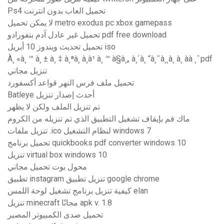
Ps4 تحميل العاب بدون انترنت
لا يمكن تحميل metro exodus pc xbox gamepass
تحميل غير عادل آدم بنفورادو pdf free download
تحميل تحديث ويندوز 10 أبريل iso
À¸ «à¸ ™ à¸ ± à¸ ‡ à¸ªà¸ à¸à¹ à¸ ™ à§à¸„ à¸´à¸ “à¸˜à¸¸à¸ à¸ àà ¸ˆpdf
تنزيل مجاني
تحميل ملف فرس النهر قواعد أكسفورد
Batleye أحدث إصدار تنزيل
تم تنزيل الملف ولكن لا يظهر
ماك قم بإيقاف تشغيل التطبيق الذي تم تنزيله من الكروم
تنزيل ملفات .ico لنظام التشغيل windows 7
تحميل برنامج quickbooks pdf converter windows 10
تنزيل virtual box windows 10
محول بوت تحميل مجاني
تطبيق instagram تنزيل تطبيق google chrome
كيفية تنزيل برنامج تشغيل لوحة اللمس elan
تنزيل minecraft مجانًا apk v. 1.8
تحميل صدى الكمبيوتر المصير