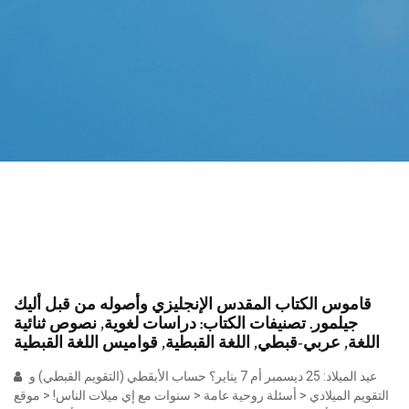
قاموس الكتاب المقدس الإنجليزي وأصوله من قبل أليك
جيلمور. تصنيفات الكتاب: دراسات لغوية, نصوص ثنائية
اللغة, عربي-قبطي, اللغة القبطية, قواميس اللغة القبطية
عيد الميلاد: 25 ديسمبر أم 7 يناير؟ حساب الأبقطي (التقويم القبطي) و
التقويم الميلادي < أسئلة روحية عامة < سنوات مع إي ميلات الناس! < موقع