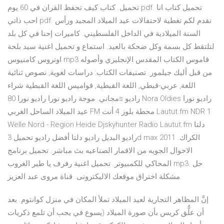
تحميل. كتاب كيف تحفظ القران في 60 يوم pdf. تحميل كتاب انا
احب ذاتي pdf. نقدم لكم تغطية لاحتفالات عيد الميلاد المجيد ورأس
السنة الميلادية في الداخل الفلسطيني. كاميرات إحنا في كل بلد
لتلتقط كل بسمة وكل ضحكة بالعيد. استماع و تحميل اغنية سيد بلحة
اوتروس كامنيوس mp3 قاموس الكتاب المقدس الإنجليزي وأصوله
من قبل أليك جيلمور. تصنيفات الكتاب: دراسات لغوية, نصوص ثنائية
اللغة, عربي-قبطي, اللغة القبطية, قواميس اللغة القبطية شراء
مجاني. موجة راديو نورا راديو نورا 80s راديو Nora Oldies راديو نورا
عيد الميلاد الساحل الغربي FM محطة بلوز 4 أنت Lautut.fm NDR 1
Welle Nord - Region Heide Djskyhunter Radio Lautut.fm دلتا
راديو البديل راديو دلتا أفضل راديو تحميل 3d max 2011 الكراك.
الاحوال الجويه من الاقمار الصناعيه بث مباشر. تحميل برنامج
المحاكي للكمبيوتر. تحميل اغنية رفرف يا طير الغروب mp3. حل
مشكلة اختراق موقعك الاليكترونى. قناة مروى عبد العزيز.
إنَّ المظاهر التجارية لعيد الميلاد تملأ المكان في منزل كوانتوم. بعد
أن علٌّق كريس بأن صورة الميلاد (يسوع في يجب أن تلمع ذكريات