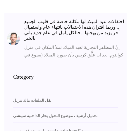
احتفالات عيد الميلاد لها مكانة خاصة في قلوب الجميع
.. وربما اقتران هذه الاحتفالات بانتهاء عام واستقبال
آخر يزيد من بهجتها .. فالكل يأمل في عام جديد يأتي
بالخير
إنَّ المظاهر التجارية لعيد الميلاد تملأ المكان في منزل
كوانتوم. بعد أن علٌّق كريس بأن صورة الميلاد (يسوع في
Category
نقل الملفات ماك تنزيل
تحميل أرشيف موضوع التحول بحار الداخلية سينشي
تحميل نسخة قديمة من efx auto tune مجانًا