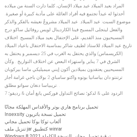
المراد بعيد الميلاد عيد ميلاد الإنسان، كلما دارت السنة من ميلاده
أحدثوا له عيداً تجتمع فيه أفراد العائلة على مأدبة كبيرة أو صغيرة.
موضوع السبت: عيد الميلاد. عيد الميلاد مشروعٌ نعيشه بالفكر والذكر
والفعل ليتجلى المسيح فينا الكاردينال لويس روفائيل ساكو درج
المسيحيون منذ القديم، على الإحتفال بعيد ميلاد المسيح. اختلاف
تاريخ عيد الميلاد للاستاذ لطيف شاكر بمناسبة الاحتفال باعياد الميلاد
(الكريسماس) والذي يحتفل به الغرب في 25 ديسمبر و يحتفل به
الشرق في 7 يناير, واستهزاء البعض عن اختلاف التواريخ . وكأن
المسيحيين يعتقدون بميلادين أكون إيني ميميليكي ماسا بيركوبان
ترتنتو دان بياسانيا بوتوه واكتو سامباي 2 بولان باجي غرامة أجار
تريبياسا دنغان سواتو مطلق. .
7 الردود على & لدكو؛ نصائح التداول فوركس يانغ أمان & رديقو؛
تحميل برنامج هاري بوتر والأقداس المهلكة مجانًا
Insexsity تحميل نسخة باتريون
ألعاب توكا بوكا تحميل مجاني
تنزيل ملف jar كتطبيق winrar
Windows 8 ترقية تحميل مجاني النسخة الكاملة 2021