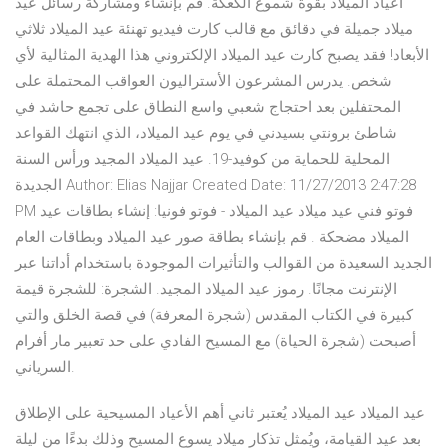
أعياد الميلاد بقوة شموع الكعكة. قم بإنشاء ومشاركة رسائل عيد
ميلاد جميلة في دقائق مع قالب كارت فيديو تهنئة عيد الميلاد ثلاثي
الأبعاد! فقد يصبح كارت عيد الميلاد الإلكتروني هذا الهدية المثالية لأي
شخص. يدرس المشرعون الأستراليون العواقب المحتملة على
المحتفلين بعد احتجاج شعبي واسع النطاق على تجمع حاشد في
شاطئ برونتي بسيدني في يوم عيد الميلاد، الذي انتهك القواعد
المحلية للحماية من كوفيد-19. عيد الميلاد المجيد ورأس السنة
الجديدة Author: Elias Najjar Created Date: 11/27/2013 2:47:28
PM فوتو فني عيد ميلاد عيد الميلاد - فوتو فونيا: إنشاء بطاقات عيد
الميلاد مضحكة . قم بإنشاء بطاقة صور عيد الميلاد وبطاقات العام
الجديد السعيدة من القوالب والتأثيرات الموجودة باستخدام أداتنا عبر
الإنترنت مجانًا. رموز عيد الميلاد المجيد. الشجرة: للشجرة قيمة
كبيرة في الكتاب المقدس (شجرة المعرفة) في قصة الخلق والتي
أصبحت (شجرة الحياة) مع المسيح الفادي على حد تعبير مار أفرام
السرياني.
عيد الميلاد عيد الميلاد يُعتبر ثاني أهم الأعياد المسيحية على الإطلاق
بعد عيد القيامة، ويُمثل تذكار ميلاد يسوع المسيح وذلك بدءًا من ليلة