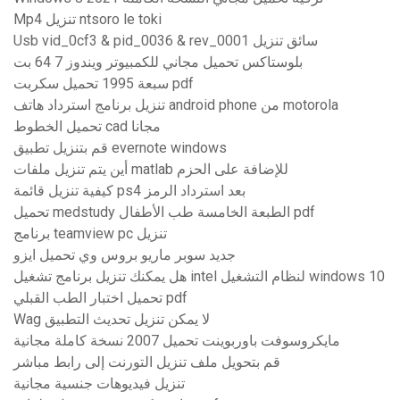
Mp4 تنزيل ntsoro le toki
Usb vid_0cf3 & pid_0036 & rev_0001 سائق تنزيل
بلوستاكس تحميل مجاني للكمبيوتر ويندوز 7 64 بت
سبعة 1995 تحميل سكربت pdf
تنزيل برنامج استرداد هاتف android phone من motorola
تحميل الخطوط cad مجانا
قم بتنزيل تطبيق evernote windows
أين يتم تنزيل ملفات matlab للإضافة على الحزم
كيفية تنزيل قائمة ps4 بعد استرداد الرمز
تحميل medstudy الطبعة الخامسة طب الأطفال pdf
برنامج teamview pc تنزيل
جديد سوبر ماريو بروس وي تحميل ايزو
هل يمكنك تنزيل برنامج تشغيل intel لنظام التشغيل windows 10
تحميل اختبار الطب القبلي pdf
Wag لا يمكن تنزيل تحديث التطبيق
مايكروسوفت باوربوينت تحميل 2007 نسخة كاملة مجانية
قم بتحويل ملف تنزيل التورنت إلى رابط مباشر
تنزيل فيديوهات جنسية مجانية