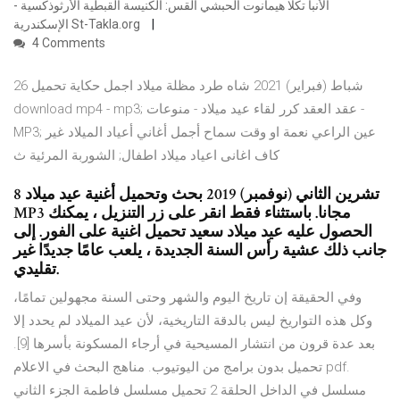
الأنبا تكلا هيمانوت الحبشي القس: الكنيسة القبطية الأرثوذكسية -
الإسكندرية St-Takla.org
4 Comments
26 شباط (فبراير) 2021 شاه طرد مظلة ميلاد اجمل حكاية تحميل
download mp4 - mp3; عقد العقد كرر لقاء عيد ميلاد - منوعات -
MP3; عين الراعي نعمة او وقت سماح أجمل أغاني أعياد الميلاد غير
كاف اغانى اعياد ميلاد اطفال; الشوربة المرئية ث
8 تشرين الثاني (نوفمبر) 2019 بحث وتحميل أغنية عيد ميلاد
MP3 مجانا. باستثناء فقط انقر على زر التنزيل ، يمكنك
الحصول عليه عيد ميلاد سعيد تحميل اغنية على الفور. إلى
جانب ذلك عشية رأس السنة الجديدة ، يلعب عامًا جديدًا غير
تقليدي.
وفي الحقيقة إن تاريخ اليوم والشهر وحتى السنة مجهولين تمامًا،
وكل هذه التواريخ ليس بالدقة التاريخية، لأن عيد الميلاد لم يحدد إلا
بعد عدة قرون من انتشار المسيحية في أرجاء المسكونة بأسرها [9].
تحميل بدون برامج من اليوتيوب. مناهج البحث في الاعلام pdf.
مسلسل في الداخل الحلقة 2 تحميل مسلسل فاطمة الجزء الثاني