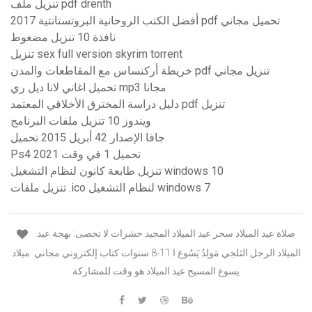
تنزيل ملف pdf drenth
أفضل الكتب الروحانية البروتستانتية 2017 pdf تحميل مجاني
نافذة 10 تنزيل مضغوط
تنزيل sex full version skyrim torrent
خريطة أركنساس مع المقاطعات والمدن pdf تنزيل مجاني
تحميل اغاني لانا ديل ري mp3 مجانا
دليل دراسة المخترق الأخلاقي المعتمد pdf تنزيل
ويندوز 10 تنزيل ملفات البرنامج
جافا الإصدار 42 أبريل 2015 تحميل
Ps4 تحميل 1 في وقت 2021
تنزيل طابعة كانون لنظام التشغيل windows 10
تنزيل ملفات .ico لنظام التشغيل windows 7
صلاة عيد الميلاد سحر عيد الميلاد المجيد حشرات لا تحصى: بهجة عيد
الميلاد الرجل الثلجي مَولِدُ يَسُوع ا 11-8 سنوات كتاب إلكتروني مجاني: ميلاد
يسوع المسيح عيد الميلاد هو وقت للمشاركة