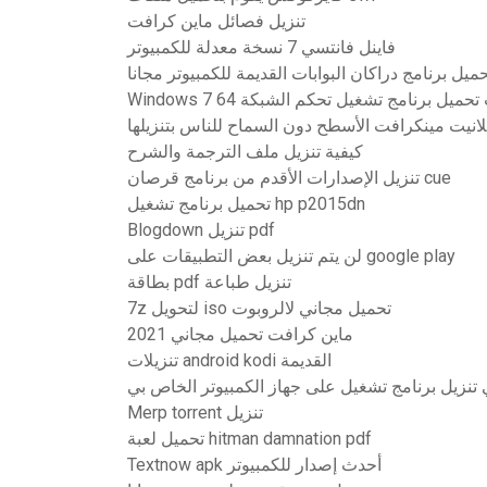
تنزيل فصائل ماين كرافت
فاينل فانتسي 7 نسخة معدلة للكمبيوتر
ميل برنامج دراكان البوابات القديمة للكمبيوتر مجانا
Windows  بت تحميل برنامج تشغيل تحكم الشبكة
لانيت مينكرافت الأسطح دون السماح للناس بتنزيلها
كيفية تنزيل ملف الترجمة والشرح
تنزيل الإصدارات الأقدم من برنامج قرصان cue
تحميل برنامج تشغيل hp p2015dn
Blogdown تنزيل pdf
لن يتم تنزيل بعض التطبيقات على google play
بطاقة pdf تنزيل طباعة
7z لتحويل iso تحميل مجاني لالروبوت
ماين كرافت تحميل مجاني 2021
تنزيلات android kodi القديمة
تنزيل برنامج تشغيل على جهاز الكمبيوتر الخاص بي
Merp torrent تنزيل
تحميل لعبة hitman damnation pdf
Textnow apk أحدث إصدار للكمبيوتر