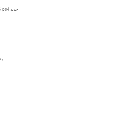
كيفية تمرير الألعاب التي تم تنزيلها إلى محرك أقراص ps4 جديد
، تحم