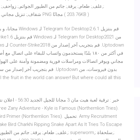
superworm,; سلحفاة,; waxworm,; دودة,; png,; شفاف,; تنزيل مجاني. تنزيل PNG مجانًا ( 203.76KB )
في أكثر من ١٨٠ بلدًا يستخدمون واتساب للبقاء على ات
 the fruit in the world can answer! But where could all this
ler - Snakebird Primer (Northernlion Tries