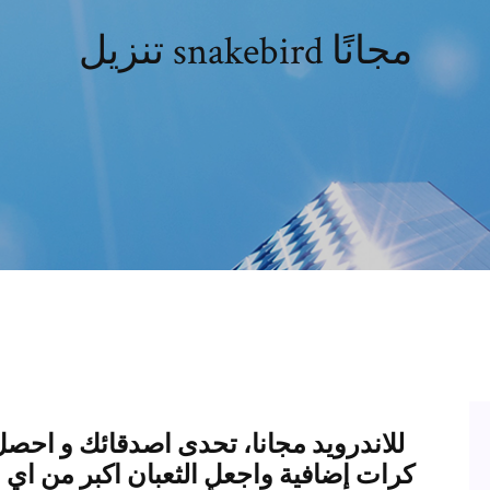
تنزيل snakebird مجانًا
كرات إضافية واجعل الثعبان اكبر من ا