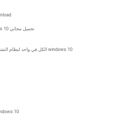
ديفيد كلاين الكيمياء ا
أحدث إصدار من netbeans لنظام التشغيل windows 10 تحميل مجاني
تنزيل برنامج تشغيل الطابعة hp officejet j4500 الكل في واحد لنظام التشغيل windows 10
برنامج irfanview irfanview تنزيل نظام التش