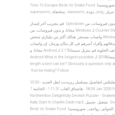
Tries To Escape Birds Vs Snake Food علف,; طعام,; يرقة,; جاثم من الطيور الجواثم,; زواحف,; صوروبسيدا,;
‫قم بنتزيل Telegram for Desktop2.6.1 لـ Windows مجانا، و بدون فيروسات، من Uptodown. قم بتجريب آخر إصدار
من Telegram for Desktop2021 لـ Windows ‫قم بنتزيل Counter-Strike1.6 لـ Windows مجانا، و بدون فيروسات، من
Uptodown. قم بتجريب آخر إصدار من Counter-Strike2018 لـ Windows واتساب مسنجر: هنالك أكثر من مليارَي شخص
صال مع أصدقائهم وأفراد أسرهم في كل مكان وزمان. إن واتساب
مجاني ويوفر اتصالات ومراسلات فورية ومضمونة وآمنة على الهواتف الخلوية ‫قم بنتزيل سينمانا2.17 لـ Android مجانا، و
بدون فيروسات، من Uptodown. قم بتجريب آخر إصدار من سينمانا2018 لـ Android What is the longest possible
length a bird can be? Obviously a question only all
fruit be hiding? Follow
55:50 - خبر : ترقية لعبة هيت مان 3 مجانا للجيل الجديد 56:30 - اعلان نتفليكس لتفاصيل مسلسل ريزيدنت ايفل الجديد
58:24 - هاشتاق العاب 1:11:31 - الخاتمة 7 Jan 2020 Free Zany Adventure - Kyle is Famous (Northernlion Tries).
Northernlion Delightfully Devilish Puzz). تحميل. Army Recruitment
Rally Start In Charkhi Dadri mp3. تشغيل. تحميل. Snake Bird Charkhi Ripping Snake Apart As It Tries To Escape
Birds Vs Snake Food علف,; طعام,; يرقة,; جاثم من الطيور الجواثم,; زواحف,; صوروبسيدا,; superworm,; سلحفاة,;