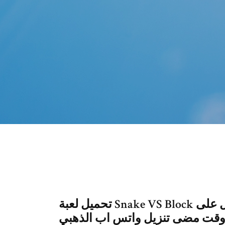
تحميل لعبة Snake VS Block للاندرويد مجانا، تحدى اصدقائك و احصل على
ي وقت مضى تنزيل واتس اب الذهبي