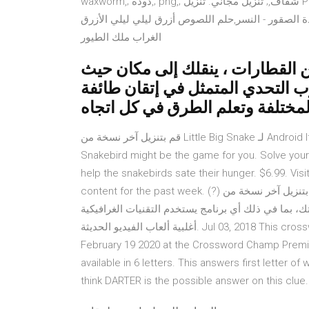
waxworm,; دودة,; png,; شفاف,; تنزيل مجاني. تنزيل PNG مجانًا ( 203.76KB ) النسر الذهبي مع تنزيلات غير محدودة -
الصقور - النسر,حلم اللصوص أزرق ليلي ليلي الأزرق
الغراب ملك الطيور
 القطارات ، ينقلك إلى مكان حيث
رب التحدي المتمثل في إتقان طائفة
قم بتنزيل آخر نسخة من Little Big Snake لـ Android If the answer to at least one of those questions is yes, then
Snakebird might be the game for you. Solve you
help the snakebirds sate their hunger. $6.99. Vis
content for the past week. (?) قم بتنزيل آخر نسخة من Snake GGC لـ Windows Bandicam تطبيق يمكنك من
 أي برنامج يستخدم التقنيات الغرافيكية DirectX أو OpenGL، مثل
أغلبية ألعاب الفيديو الحديثة. Jul 03, 2018 This crossword clue Snakebird was discovered last seen in the
February 19 2020 at the Crossword Champ Premi
available in 6 letters. This answers first letter o
think DARTER is the possible answer on this clue.