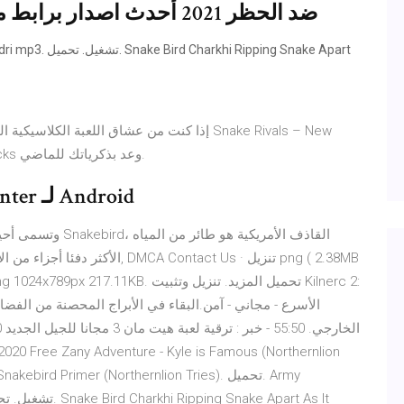
ضد الحظر 2021 أحدث اصدار برابط مباشر واتس اب الذهبي 2021. ما هو
إذا كنت من عشاق اللعبة الكلاسيكية القديمة "
Multiplayer Games الآن على الكمبيوتر عبر BlueStacks وعد بذكرياتك للماضي.
قم بتنزيل آخر نسخة من Snake Hunter لـ Android
الأكثر دفئا أجزاء من الأمريكتين 
uzzler - Snakebird Primer (Northernlion Tries