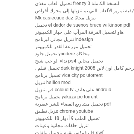
تحميل العاب مغذي frenzy 3 النسخة الكاملة
Mk casiecage daz تنزيل مجانًا
تحميل el dador de suenos bruce wilkinson pdf
هاو لتحميل الفرقة المرآب على جهاز الكمبيوتر
تنزيل مجاني لبرنامج indesign
تحميل مزرعة القدر للكمبيوتر
تحميل جلود yandere محاكاة
نداء الواجب شبح ps4 تحميل مجاني
يل فيلم dark knight 2008 مترجم كامل اون لاين
تحميل برنامج vice city pc utorrent
تنزيل hellion mod
قم بتنزيل ccloud tv على هاتف android
تحميل برنامج yakuza pc torrent
تحميل مشاريع الفضاء للشر عبقرية pdf
تنزيل تطبيق chrome youtube
تحميل الملب 9 أدوار 18 للكمبيوتر
تنزيل حلقات مجانية وعينات
فايرفوكس يقوم بتحميل ملفات swf