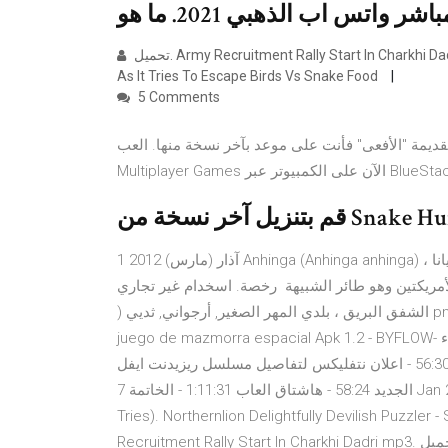
تحميل. Army Recruitment Rally Start In Charkhi Dadri mp3. تشغيل. تحميل. Snake Bird Charkhi Ripping Snake Apart
As It Tries To Escape Birds Vs Snake Food
5 Comments
الأفعى" فأنت على موعد بآخر نسخة منها. العب Snake Rivals – New
1 آذار (مارس) 2012 Anhinga (Anhinga anhinga) ، وتسمى أحيانا Snakebird، القاذف الأمريكية هو طائر من المياه
وهو طائر الشبيهة رخصة. اسخدام غير تجاري, DMCA Contact Us · تنزيل png ( 2.38MB
) الشفق البريق ، بلدي المهر الصغير, أرجواني, ثديي png 1024x789px 217.11KB. تحميل المزيد. تنزيل وتثبيت Kilnerc 2:
juego de mazmorra espacial Apk 1.2 - BYFLOW- الأسرع - مجاني - آمن.البقاء في الأبراج المحصنة من الفضاء
الخارجي. 55:50 - خبر : ترقية لعبة هيت مان 3 مجانا للجيل الجديد 56:30 - اعلان نتفليكس لتفاصيل مسلسل ريزيدنت ايفل
الجديد 58:24 - هاشتاق العاب 1:11:31 - الخاتمة 7 Jan 2020 Free Zany Adventure - Kyle is Famous (Northernlion
Tries). Northernlion Delightfully Devilish P). تحميل. Army
Recruitment Rally Start In Charkhi Dadri mp3. تشغيل. تحميل. Snake Bird Charkhi Ripping Snake Apart As It