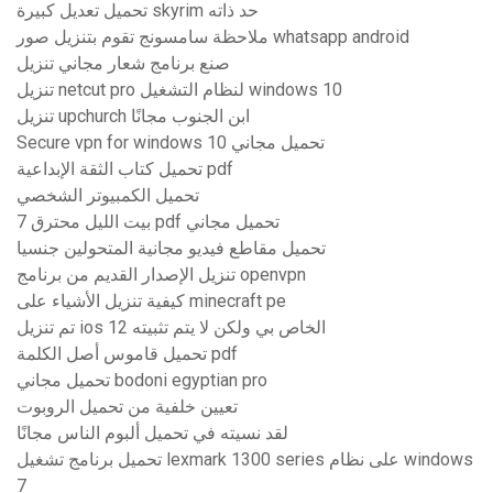
تحميل تعديل كبيرة skyrim حد ذاته
ملاحظة سامسونج تقوم بتنزيل صور whatsapp android
صنع برنامج شعار مجاني تنزيل
تنزيل netcut pro لنظام التشغيل windows 10
تنزيل upchurch ابن الجنوب مجانًا
Secure vpn for windows 10 تحميل مجاني
تحميل كتاب الثقة الإبداعية pdf
تحميل الكمبيوتر الشخصي
بيت الليل محترق 7 pdf تحميل مجاني
تحميل مقاطع فيديو مجانية المتحولين جنسيا
تنزيل الإصدار القديم من برنامج openvpn
كيفية تنزيل الأشياء على minecraft pe
تم تنزيل ios 12 الخاص بي ولكن لا يتم تثبيته
تحميل قاموس أصل الكلمة pdf
تحميل مجاني bodoni egyptian pro
تعيين خلفية من تحميل الروبوت
لقد نسيته في تحميل ألبوم الناس مجانًا
تحميل برنامج تشغيل lexmark 1300 series على نظام windows
7