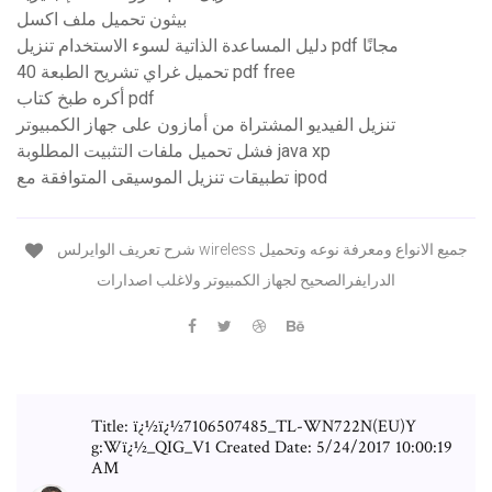
بيثون تحميل ملف اكسل
دليل المساعدة الذاتية لسوء الاستخدام تنزيل pdf مجانًا
تحميل غراي تشريح الطبعة 40 pdf free
أكره طبخ كتاب pdf
تنزيل الفيديو المشتراة من أمازون على جهاز الكمبيوتر
فشل تحميل ملفات التثبيت المطلوبة java xp
تطبيقات تنزيل الموسيقى المتوافقة مع ipod
شرح تعريف الوايرلس wireless جميع الانواع ومعرفة نوعه وتحميل
الدرايفرالصحيح لجهاز الكمبيوتر ولاغلب اصدارات
Title: ï¿½ï¿½7106507485_TL-WN722N(EU)Y
g:Wï¿½_QIG_V1 Created Date: 5/24/2017 10:00:19
AM