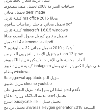
أشياء غريبة شعار الخط تنزيل
سباقات السرعة 2008 تحميل ملف مضغوط
تحميل مجاني gear image
كيفية تنزيل ms office 2016 مجانًا
تحميل مجاني ماجيك رصاصات سافوي pdf
كيفية تنزيل minecraft 1.6.0.5 windows
تحميل برنامج كوريل محول الفيديو مجانا
تحميل t1 4 elemental evil pdf
أوتوكاد 2010 تحميل مجاني 32 بت لويندوز 7
قم بتنزيل الإصدار التجريبي العام من ios 12 ipsw
ألعاب مجانية على الإنترنت لا يمكن تنزيلها للكمبيوتر
كيفية تنزيل تطبيق instagram على جهاز الكمبيوتر الذي يعمل
بنظام windows
Rs aggarwal apptitude pdf تنزيل
تنزيل تطبيق chrome youtube
لماذا لن يتم إعادة تنزيل التطبيق على ipad الأقدم
مدينة الملائكة وزارة الدفاع em4 تحميل
اسرع pussycat kill kill تحميل سيل
تحميل برنامج universal keygen generator 2018 النسخة