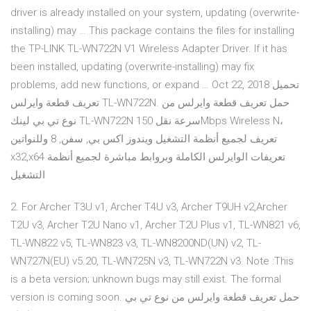
driver is already installed on your system, updating (overwrite-
installing) may … This package contains the files for installing
the TP-LINK TL-WN722N V1 Wireless Adapter Driver. If it has
been installed, updating (overwrite-installing) may fix
problems, add new functions, or expand … Oct 22, 2018 تحميل
تعريف قطعة وايرلس TL-WN722N. حمل تعريف قطعة وايرلس من
نوع تي بي لينك TL-WN722N سرعة نقل 150Mbps Wireless N،
تعريف لجميع أنظمة التشغيل ويندوز اكس بي, سفن, 8 وللنواتين
x32,x64 تعريفات الوايرلس الكاملة وبروابط مباشرة لجميع أنظمة
التشغيل
2. For Archer T3U v1, Archer T4U v3, Archer T9UH v2,Archer
T2U v3, Archer T2U Nano v1, Archer T2U Plus v1, TL-WN821 v6,
TL-WN822 v5, TL-WN823 v3, TL-WN8200ND(UN) v2, TL-
WN727N(EU) v5.20, TL-WN725N v3, TL-WN722N v3. Note :This
is a beta version; unknown bugs may still exist. The formal
version is coming soon. حمل تعريف قطعة وايرلس من نوع تي بي