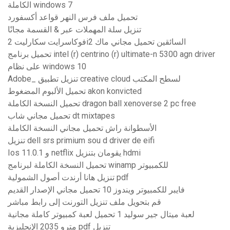
الكاملة windows 7
تحميل ملف فرس النهر قواعد أكسفورد
تنزيل سلة المهملات عبر & القسمة مجانًا
فوكاسرايت سكارليت 2i2 السائقين تحميل مجاني ماك
تحميل برنامج intel (r) centrino (r) ultimate-n 5300 agn driver
على نظام windows 10
Adobe_ تنزيل تطبيق creative cloud لسطح المكتب
تحميل الألبوم المضغوط akon konvicted
تحميل النسخة الكاملة dragon ball xenoverse 2 pc free
تحميل مجاني شاب dt mixtapes
الأسطوانة راش تحميل مجاني النسخة الكاملة
تنزيل dell srs primium sou d driver de eifi
Ios 11.0.1 و netflix يقومان بتنزيل hdmi
تحميل النسخة الكاملة لبرنامج winamp للكمبيوتر
تنزيل هانا أرندت أصول الشمولية pdf
فايبر للكمبيوتر ويندوز 10 تحميل مجاني الإصدار القديم
قم بتحويل ملف تنزيل التورنت إلى رابط مباشر
لعبة ميتال جير سوليد 1 تحميل لعبة كمبيوتر كاملة مجانية
مترو 2035 الإنجليزية pdf تنزيل