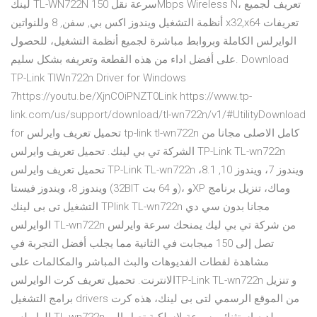
لينك TL-WN722N سرعة نقل 150Mbps Wireless N، تعريف لجميع
أنظمة التشغيل ويندوز اكس بي, سفن, 8 وللنواتين x32,x64 تعريفات
الوايرلس الكاملة وبروابط مباشرة لجميع أنظمة التشغيل، للحصول
على أفضل اداء من هذه القطعة وتعريفه بشكل سليم. Download
TP-Link TlWn722n Driver for Windows
7https://youtu.be/XjnCOiPNZT0Link https://www.tp-
link.com/us/support/download/tl-wn722n/v1/#UtilityDownload
for تحميل تعريف وايرلس tp-link tl-wn722n كامل الاصلى مجانا من
الشركة تي بي لينك. تحميل تعريف وايرلس TP-Link TL-wn722n
تحميل تعريف وايرلس TP-Link TL-wn722n ويندوز 7، ويندوز 10, 8.1،
ويندوز 8، ويندوز فيستا (32BIT و 64 بت)، وXP وماك، تنزيل برنامج
التشغيل تى بى لينك TPlink TL-wn722n مجانا بدون سي دي
الوايرلس TL-wn722n من شركة تي بي ليك يمنحك سرعة وايرلس
تصل إلى 150 ميجابت في الثانية مما يجلب أفضل التجربة في
مشاهدة لقطات الفديوهات والبث المباشر والمكالمات على
الانترنت. تحميل تعريف كرت الوايرلسTP-Link TL-wn722n و تنزيل
برامج التشغيل drivers من الموقع الرسمي لتى بى لينك، هذه كرت