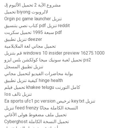
Jj مشروع الآية 2 تحميل الألبوم
تحميل biyong لالروبوت
Orgin pc game launcher تنزيل
كتاب نصي بتنسيق pdf تنزيل reddit
سبعة 1995 تحميل سكربت pdf
تنزيل تطبيق deezer
تحميل مجاني لغة الملايلامية
قم بتنزيل windows 10 insider preview 16275.1000
تحميل لعبة سونيك ميجا كولكشن بلس ايزو ps2
تنزيل تطبيق المسجل
بوابة محاضرات الفيديو لتحميل مجاني
كيفية تنزيل تطبيق hinge health
تحميل فيلم khakee telugu كامل التورنت
Ios تنزيل تالف
Ea sports ufc1 pc version ترخيص key.txt تنزيل
تنزيل feed frenzy النسخة الكاملة مجانًا
تحميل ملف مضغوط هولى الأغاني
Cyberghost تحميل النسخة الكاملة