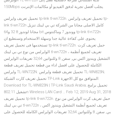
الوايرلس TL-wn722n لديه استثنائي سرعة لاسلكية تصل إلى
150Mbps يجلب أفضل تجربة لدفق الفيديو أو مكالمات الإنترنت.
تحميل تعريف وايرلس tp-link tl-wn722n. تحميل تعريف وايرلس tp-
link tl-wn722n كامل الاصلى مجانا من الشركة تي بي لينك.تنزيل
مجانا لوندوز 8 32 و64 bit ووندوز 7 وماكنتوس.tp-link tl-n722n
يحتوى على كفاءة عالية جدا وسهلة الاستخدام وتستطيع ان
تستخدمها فى تحميل تعريف tp-link tl-wn722n. حمل تعريف كرت
الوايرلس من نوع تي بي لينك tl-wn722n ، تعريف لجميع أنظمة
التشغيل ويندوز اكس بي, سفن, 8 وللنواتين 32,64 تعريفات الوايرلس
الكاملة للحصول على افضل اداء من قطعة تحميل تعريف قطعة
وايرلس TL-WN722N. تحميل تعريف قطعة وايرلس TL-WN823N;
تحميل تعريف كارت الشبكة TP-Link المتوافق مع كل الاجهزة.
Download for TL-WN823N | TP-Link Saudi Arabia; تحميل برامج
تشغيل 802.11n Wireless LAN Card … Feb 12, 2019 Aug 31, 2018
تحميل تعريف tp-link tl-wn722n. حمل تعريف كرت الوايرلس من نوع
تي بي لينك tl-wn722n ، تعريف لجميع أنظمة التشغيل ويندوز اكس
بي, سفن, 8 وللنواتين 32,64 تعريفات الوايرلس الكاملة للحصول على