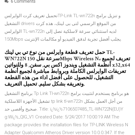
6 Comments
تحميل تعريف كرت الوايرلسTP-Link TL-wn722n و تنزيل برامج
التشغيل drivers من الموقع الرسمي لتى بى لينك، هذه كرت
الوايرلس TL-wn722n لديه استثنائي سرعة لاسلكية تصل إلى
150Mbps يجلب أفضل تجربة لدفق الفيديو أو مكالمات الإنترنت.
حمل تعريف قطعة وايرلس من نوع تي بي لينك TL-
WN722N سرعة نقل 150Mbps Wireless N، تعريف لجميع
أنظمة التشغيل ويندوز اكس بي, سفن, 8 وللنواتين x32,x64
تعريفات الوايرلس الكاملة وبروابط مباشرة لجميع أنظمة
التشغيل، للحصول على أفضل اداء من هذه القطعة
وتعريفه بشكل سليم. تحميل التعريف.
برنامج التشغيل Tp Link Tl-wn722n هو برنامج يستخدم لتثبيت برامج
تشغيل الأجهزة اللاسلكية tp link tl-wn722n من أجل العمل بشكل
صحيح وأقصى حد. Title: ï¿½ï¿½7106507485_TL-WN722N(EU)Y
g:Wï¿½_QIG_V1 Created Date: 5/24/2017 10:00:19 AM The
package provides the installation files for TP-LINK Wireless N
Adapter Qualcomm Atheros Driver version 10.0.0.347. If the