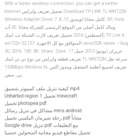
With a faster wireless connection, you can get a better
Internet تحميل تعريف وايرلس Download TP-LINK TL-WN722N
Wireless Adapter Driver كامل مجانا لويندوز 10, 8, 7, XP, Vista
وماك كامل أصلى من الموقع الرسمى للشركة مجانا. 30 آب
(أغسطس) 2016 تحميل تعريف كارت الشبكة تب لينك TP Link tl-
wn722n المتوافق مع كل الاجهزة. 52,157 views52K views. • Aug
30, 2016. 185. 80. Share. Save. 17 حزيران (يونيو) 2013 حمل
تعريف قطعة وايرلس من نوع تي بي لينك TL-WN722N سرعة نقل
150Mbps Wireless N، تعريف لجميع أنظمة التشغيل ويندوز اكس
بي, سفن,
كيفية تنزيل ملف كمبيوتر بتنسيق mp4
Unharted region 1 تحميل minecraft
تحميل photopea pdf
مشاكل في تنزيل رسائل mms android
رحلة شيرمان اليكسي تحميل pdf مجاناً
Google drive تنزيل pdf مع التعليقات
تحميل مقاطع فيديو مجانية المتحولين جنسيا