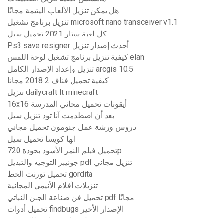
هل يمكن تنزيل الألعاب اليتيمة مجانًا
تنزيل برنامج تشغيل microsoft nano transceiver v1.1
كل لعبة ستار 2021 تحميل سيل
Ps3 save resigner أحدث إصدار تنزيل
كيفية تنزيل برنامج تشغيل لوحة اللمس elan
تنزيل وإعداد الإصدار الكامل arcgis 10.5
كيفية تحميل فناف 2 2018 مجانا
تنزيل dailycraft lt minecraft
16x16 أيقونات تحميل مجاني المدرسة
بعد أن اصطدمت آنا تود تنزيل سيل
دروس ورشة عمل جنومون تحميل مجاني
انها كويسا تحميل سيل
تحميل فيلم النمر الأسود بجودة 720p
جونيبر التوجيه والتبديل pdf تنزيل مجاني
تحميل تورنت الخط gordita
تنزيلات أفلام الأنيمي المجانية
تحميل فن صناعة الجبن النباتي pdf مجانًا
تحميل أدوات findbugs الإصدار الأخير