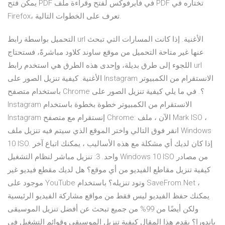
يمكن فتح PDF في فايرفوكس لفتح وقراءة ملف PDF تختاره في
Firefox، تعرف على الخطوات التالية.
التحميل بواسطة رابط url الأغنية. إذا كانت المسارات التي تبحث
عنها غير متاحة التحميل من موقع ساوند كلاود مباشرةً، فستحتاج
اللجوء إلى طرق بديلة، وإحدى هذه الطرق هي استخدم رابط url
الأغنية. كيفية تنزيل الصور على Instagram الانستقرام من الكمبيوتر
باستخدام متصفح Chrome ؟. في ما يلي كيفية تنزيل الصور على
Instagram الانستقرام من الكمبيوتر خطوة بخطوة باستخدام
Instagram إنستقرام مع متصفح Chrome: الآن ، ملف Mark ISO ،
انقر فوق التالي واختر الموقع الذي سيتم فيه تنزيل ملف Windows
10 ISO. إذا كان لديك أي مشكلة مع هذه الأساليب ، يمكنك اتباع آخر
واحد. 3: تنزيل مباشر لنظام التشغيل Windows 10 ISO من مصادر
كيفية تنزيل مقاطع الفيديو من أي موقع؟ هل لديك مقطع فيديو غير
موجود على YouTube وتود تنزيله؟ باستخدام SaveFrom.Net ،
يمكنك حفظ الفيديو ليس فقط من مواقع مشاركة الفيديو الرئيسية
ولكن أيضًا من 99% من جميع تبحث عن أفضل تنزيل الموسيقى
باندورا؟ يقدم هذا المقال كيفية تنزيل الموسيقى وقوائم التشغيل في