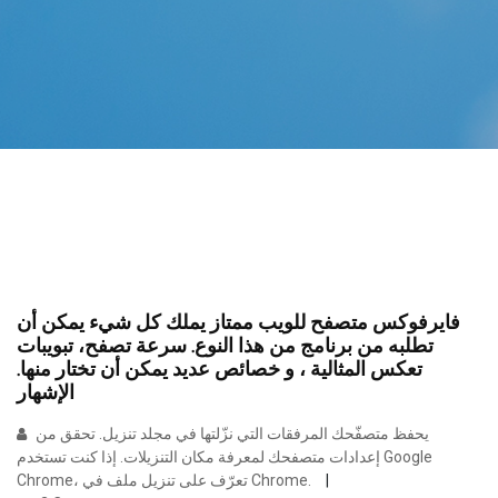
فايرفوكس متصفح للويب ممتاز يملك كل شيء يمكن أن
تطلبه من برنامج من هذا النوع. سرعة تصفح، تبويبات
تعكس المثالية ، و خصائص عديد يمكن أن تختار منها.
الإشهار
يحفظ متصفّحك المرفقات التي نزّلتها في مجلد تنزيل. تحقق من
إعدادات متصفحك لمعرفة مكان التنزيلات. إذا كنت تستخدم Google
Chrome، تعرّف على تنزيل ملف في Chrome.