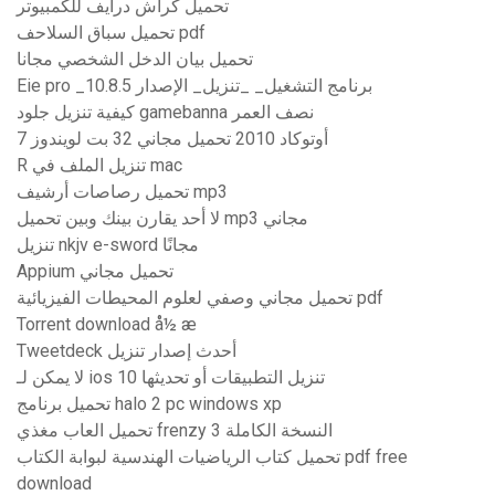
تحميل كراش درايف للكمبيوتر
تحميل سباق السلاحف pdf
تحميل بيان الدخل الشخصي مجانا
Eie pro _برنامج التشغيل_ _تنزيل_ الإصدار 10.8.5
كيفية تنزيل جلود gamebanna نصف العمر
أوتوكاد 2010 تحميل مجاني 32 بت لويندوز 7
R تنزيل الملف في mac
تحميل رصاصات أرشيف mp3
لا أحد يقارن بينك وبين تحميل mp3 مجاني
تنزيل nkjv e-sword مجانًا
Appium تحميل مجاني
تحميل مجاني وصفي لعلوم المحيطات الفيزيائية pdf
Torrent download å½ æ
Tweetdeck أحدث إصدار تنزيل
لا يمكن لـ ios 10 تنزيل التطبيقات أو تحديثها
تحميل برنامج halo 2 pc windows xp
تحميل العاب مغذي frenzy 3 النسخة الكاملة
تحميل كتاب الرياضيات الهندسية لبوابة الكتاب pdf free
download