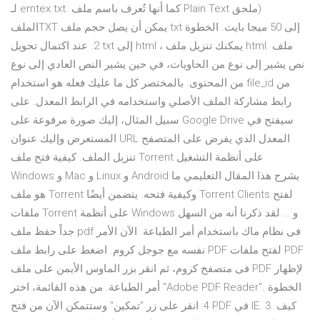
لـ emtex.txt. كما أنها تُعرف باسم ملف Plain Text ‏(ملحق
الملفTXT يمكن أن يصل حجم ملف txt إلى 50 ميجا بايت. الخطوة
2. عند اكتمال تحويل txt إلى html ، يمكنك تنزيل ملف html. ملف
نص يشير إلى نوع من الحاويات، في حين يشير النص العادي إلى نوع
من المحتوى. بالمختصر كل ما عليك فعله هو استخدام file_id من
رابط مشاركة الملف الأصلي واستخدامه في الرابط المعدل. على
سبيل المثال، إليك صورة مرفوعة على Google Drive سيفتح في
المستعرض وإليك عنوان URL المعدل الذي يفرض على المتصفح
تنزيل الملف. كيفية فتح ملف Torrent على أنظمة التشغيل
Windows و Mac و Linux و Android يشرح هذا المقال التعليمي ما
هو ملف Torrent وكيفية فتحه. يتضمن أيضًا Torrent Clients لفتح
ملفات Torrent على أنظمة Windows و … لقد ذكرنا أنه من السهل
جداً حفظ ملف pdf فى نظام ماك باستخدام أمر الطباعة. الآن الأمر
نفسه مع جوجل كروم. اضغط على رابط ملف PDF لفتح ملفات PDF
فى متصفح كروم، ثم انقر بزر الماوس الأيمن على ملف PDF لإظهار
أمر الطباعة. من هذه القائمة، اختر "Adobe PDF Reader". الخطوة
4: انقر على زر "تمكين" وستتمكن الآن من فتح PDF في IE. 3. كيف