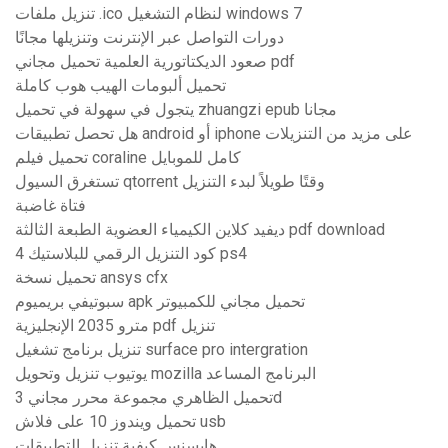
تنزيل ملفات .ico لنظام التشغيل windows 7
دورات التواصل عبر الإنترنت وتنزيلها مجانًا
صعود الديكتاتورية العلمية تحميل مجاني pdf
تحميل ألبومات الهيب هوب كاملة
يتجول في سهولة في تحميل zhuangzi epub مجانا
هل تحصل تطبيقات android أو iphone على مزيد من التنزيلات
تحميل فيلم coraline كامل للموبايل
تستغرق السيول qtorrent وقتًا طويلاً لبدء التنزيل
فتاة غاضبة
ديفيد كلاين الكيمياء العضوية الطبعة الثالثة pdf download
كود التنزيل الرقمي للبلاستيك 4 ps4
تحميل نسخة ansys cfx
سبوتيفي بريميوم apk تحميل مجاني للكمبيوتر
مترو 2035 الإنجليزية pdf تنزيل
تنزيل برنامج تشغيل surface pro intergration
يوتيوب تنزيل وتحويل mozilla البرنامج المساعد
تحميل الظاهري مجموعة محرر مجاني 3d
تحميل ويندوز 10 على فلاش usb
هايسنس كيفية تنزيل التطبيقات