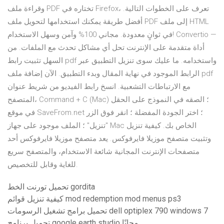
وقراءة ملف PDF تختاره في Firefox، تعرف على الخطوات التالية.
أفضل طريقة يمكنك استخدامها لتحويل ملف PDF إلى ملف HTML
في ثوانٍ معدودة. مجاني 100% وآمن وسهل الاستخدام! Convertio —
أداة متقدمة على الإنترنت تحل أي مشاكل تحدث مع الملفات. من
السهل تثبيت رابط pdf واستخدامه. ما عليك سوى تنزيل التطبيق عبر
الرابط الموجود في نهاية المقال وبدء التطبيق. الآن إضافة ملف pdf
مع الارتباطات التشعبية. انسخ رابط الفيديو من شريط عنوان
المتصفح، Command + C (Mac) ؛ الصقه في النموذج على الحقل
في موقع SaveFrom.net ؛ اختر الجودة المفضلة ؛ انقر فوق الزر
"تنزيل" ؛ الملف موجود على جهاز Mac الخاص بك. كيفية تنزيل
وتثبيت متصفح موزيلا فايرفوكس. يعد متصفح موزيلا فايرفوكس أحد
متصفحات الإنترنت المجانية شائعة الاستخدام، والمتصفح سريع
للغاية وقابل للتخصيص.
تحميل تورنت الخط gordita
كيفية تنزيل قوائم mod redemption mod menus ps3
تحميل برامج تشغيل الرسومات dell optiplex 790 windows 7
تحميل برنامج google earth studio مجانًا