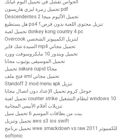
الحواس تفشل في تحميل البوم غيابك
تحميل زمرة ليزي هاريسون pdf
Descendentes 2 تحميل الألبوم ميجا
هل يستطيع ps4 تنزيل محتوى اللعبة بدون قرص؟
تحميل لعبة donkey kong country 4 pc
Overcook لتنزيل الكمبيوتر الشخصي
السيدة شك فاير mp4 تحميل مجاني
تحميل ويندوز 10 مايكروسوفت وورد
تحميل الموسيقى يوتيوب مجانا
تحميل sakura cupid مجانًا
فتح ملف xml تحميل مجاني
Standoff 2 mod menu apk تنزيل
جوجل كروم تحميل الإعداد دون اتصال مجانا
تحميل لعبة counter strike لنظام التشغيل windows 10
تنزيلات أفلام الأنيمي المجانية
بيت من بطاقات الموسم 6 تحميل سيل
تحميل وتنزيل aws s3 ios swift
تحميل برنامج wwe smackdown vs raw 2011 للكمبيوتر
softonic