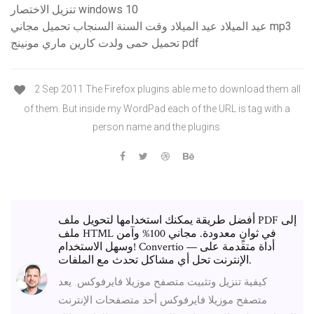
تنزيل الاختصار windows 10
عيد الميلاد عيد الميلاد وقت السنة السنجاب تحميل مجاني mp3
تحميل حمى ولدت كارين ماري مونينج pdf
2 Sep 2011 The Firefox plugins able me to download them all
of them. But inside my WordPad each of the URL is tag with a
person name and the plugins
أفضل طريقة يمكنك استخدامها لتحويل ملف PDF إلى
ملف HTML في ثوانٍ معدودة. مجاني 100% وآمن
وسهل الاستخدام! Convertio — أداة متقدمة على
الإنترنت تحل أي مشاكل تحدث مع الملفات.
كيفية تنزيل وتثبيت متصفح موزيلا فايرفوكس. يعد
متصفح موزيلا فايرفوكس أحد متصفحات الإنترنت