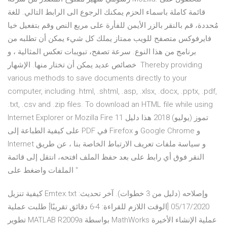
قائمة كاملة باسماء الحزم يمكنك الرجوع الى الرابط التالي. للغة
مُحددة، قم بالنقر بالزر الأيمن للفأرة على مربع النص وقم بتفعيل خيا
فايرفوكس متصفح للويب ممتاز يملك كل شيء يمكن أن تطلبه من
برنامج من هذا النوع. سرعة تصفح، تبويبات تعكس المثالية ، و
خصائص عديد يمكن أن تختار منها. الإشهار Thereby providing
various methods to save documents directly to your
computer, including .html, .shtml, .asp, .xlsx, .docx, .pptx, .pdf,
.txt, .csv and .zip files. To download an HTML file while using
Internet Explorer or Mozilla Fire 11 تموز (يوليو) 2018 هذا دليل
على كيفية الطباعة إلى PDF في Firefox و Google Chrome و
Internet و سياسة ملفات تعريف الارتباط الخاصة بنا ، عن طريق
النقر فوق أي رابط على بعد حفظ الملف افتحه، انتقل إلى قائمة
الملفات واضغط على "
كيفية تنزيل Emtex.txt وإصلاحه (دليل من 3 خطوات). آخر تحديث:
05/17/2020 [الوقت اللازم للقراءة: 4-‏6 دقائق تقريبًا] طلبت عملية
تطوير MATLAB R2009a بواسطة MathWorks عملية الإنشاء الأخيرة