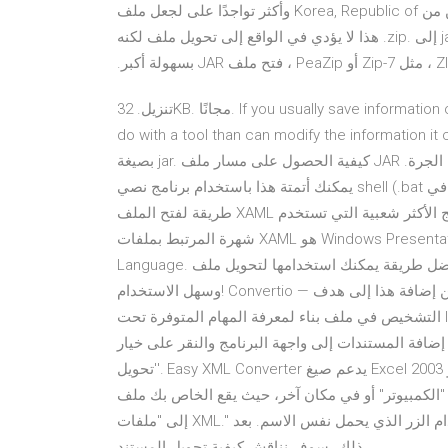
المستخدمين إلى أن ملفات JAR هذه منتشرة بين المستخدمين من Korea, Republic of وأكثر تواجدًا على لجعل ملف
zip من ملف jar سهلاً مثل إعادة تسمية امتداد الملف من .jar إلى .zip. هذا لا يؤدي في الواقع إلى تحويل ملف لكنه
تنزيل. 32KB. مجانًا. If you usually save information on a database in XML format then you can most certainly
do with a tool than can modify the inf - ملفات - كيفية فتح ملف
بصيغة jar. كيفية الحصول على مسار ملف JAR قيد التشغيل؟. (20) أبسط حل هو تمرير المسار كحجة عند تشغيل الجرة.
يمكنك أتمتة هذا باستخدام برنامج نصي shell (.bat في Windows ، .sh في أي مكان كيفية فتح XAML ملف. أسهل
طريقة لفتح الملف XAML هي محاولة تنزيل بعض البرامج الأكثر شعبية التي تستخدم XAML إكستنسيون. البرنامج الأكثر
شهرة المرتبط بملفات XAML هو Windows Presentation Foundation Object Model XML-based Markup
Language. أفضل طريقة يمكنك استخدامها لتحويل ملف XLSX إلى ملف XLS في ثوانٍ معدودة. مجاني 100% وآمن
وسهل الاستخدام! Convertio — أداة متقدمة على الإنترنت تحل أي مشاكل تحدث مع الملفات. يمكن إضافة هذا إلى هدف
التشخيص في ملف بناء لمعرفة المهام المتوفرة تحت IDE ، ما هو محلل XML و classpath ، وما إلى ذلك. تحميل برنامج
القيام به هو إضافة المستندات إلى واجهة البرنامج والنقر على خيار
'تحويل'. Easy XML Converter يدعم صيغ Excel 2003 و 2007، و Access، و HTML، وصيغ XML. بعد ذلك، انقر على
"الكمبيوتر" أو في مكان آخر، حيث يقع الخاص بك ملف XML، ثم انقر فوق "استعراض" وتغيير نافذة منبثقة، ونوع البيانات
إلى "ملفات XML." الآن نحن نبحث عن الملف الضروري وفتحه في برنامجنا باستخدام الزر الذي يحمل نفس الاسم. بعد
ذلك، سوف نناقش كيفية تحويل المستند.