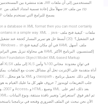
يسمح للبرامج التي تستخدم ملفات ZIP ، مثل 7-Zip أو PeaZip ، فتح ملف JAR بسهولة أكبر.
ormation it contains in a simple way. XML … java
جلب التعريفات لويندوز 7 حروف ظهر كل ما عليك 