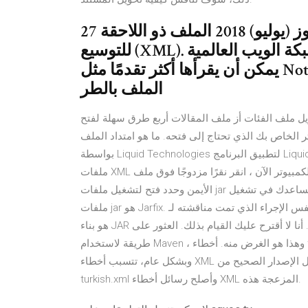
27 تموز (يوليو) 2018 الملف ذو اللاحقة .xml هو ملف لغة التوصيف القابلة
للتوسيع (XML). شبكة الويب العالمية (W3C) لتحديد صيغة لترميز الوثائق التي
يمكن أن يقرأها أكثر تقدمًا مثل Notepad++، والتي تبرز بناء الجملة وتنسيق
الملف بالطر
ملف الفئات أز ملف المقالات أربع طرق سهلة لفتح JAR ملفات السيناريو: لديك ملف بامتداد الملف JAR على
 بك الذي تحتاج إلى فتحه. ما هو امتداد الملف XML؟. في الأصل، تم تطوير ملفات XML File
بواسطة Liquid Technologies لتطبيق البرنامج Liquid Technologies Liquid XML Studio. توضح البيانات لدينا أن
ملفات XML تُستخدم بكثرة بواسطة مستخدمي أجهزة الكمبيوتر الآن ، انقر نقرًا مزدوجًا فوق ملف jar أو انقر بزر الماوس
الأيمن وحدد فتح لتشغيل ملفات jar على جهاز الكمبيوتر الشخصي. تطبيق آخر لجهة خارجية سيساعدك في تشغيل
ملفات jar هو Jarfix. اتبع نفس الإجراء الذي تمت مناقشته لـ Jarx لتشغيل ملفات jar. ما أحب القيام به في هذه الحالات
هو بناء JAR يدويا. يستغرق الأمر 5 دقائق على الأكثر ، وهو دائمًا يحل المشكلة. أنا لا أقترح عليك القيام بذلك. العثور على
طريقة لاستخدام Maven ، وهذا هو الغرض منه. أخطاء turkish.xml مرتبطة بمشكلات تحدث في وقت تشغيل EagleGet.
وبشكل عام، تتسبب أخطاء XML عن ملفات مفقودة أو تالفة. تعرف على كيفية تنزيل واستبدال الإصدار الصحيح من
turkish.xml وأصلح رسائل أخطاء XML المزعجة هذه.