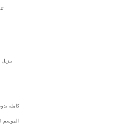
كتيب المهندس الم
the restless 2018-03-06
تحميل لعبة m hearts 2.8
تحميل مسلسل sherlock holms الموسم 1 الحلقة 1 اون لاين