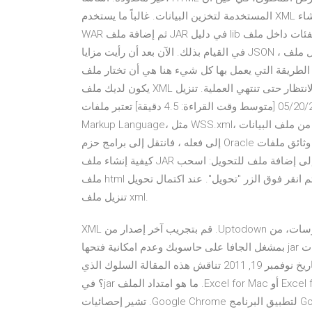
المستخدمة لتخزين البيانات. غالباً ما يستخدم XML كأساس لتنسيقات المستندات الأخرى بدلاً من ذلك ، يمكنك إنشاء
WAR ثم إضافة ملف JAR في دليل lib بحيث تكون الفئات داخل ملف JAR متوفرة للاستخدام. قد تساعدك WizToWar
في القيام بذلك. الآن بعد أن رأيت مزايا JSON ، من المهم معرفة كيفية تحويل ملف XML إلى JSON. الفائدة هي أن
تي يعمل بها كل شيء هنا هي أن تختار ملف XML في البداية. بمجرد أن
يكون لديك ملف XML جاهزًا للاستخدام ، يجب الضغط على الزر "تحويل" والانتظار حتى تنتهي العملية. تنزيل WSS.xml
واستكشاف الأخطاء وإصلاحها. آخر تحديث: 05/20/2020 [متوسط وقت القراءة: 4.5 دقيقة] تعتبر ملفات Extensible
Markup Language، مثل WSS.xml، نوعًا من ملف البيانات (Extensible Markup Language). إذا كان هذا هو ما تحتاج
إلى فعله ، فانتقل إلى برامج حزم Oracle في وثائق ملفات JAR. سيوفر لك ذلك جميع المعلومات التي تحتاجها حول
كيفية إنشاء ملف JAR وحزمه وتوقيعه. كيفية حل المشاكل فتح ملفات جرة تحتاج أولاً إلى إضافة ملف للتحويل: اسحب
ملف html وأفلته أو انقر على الزر "اختيار ملف". ثم انقر فوق الزر "تحويل". عند اكتمال تحويل html إلى xml ، يمكنك
تنزيل ملف xml.
‫قم بنتزيل XML Data Editor1.0 لـ Windows مجانا، و بدون فيروسات، من Uptodown. قم بتجريب آخر إصدار من XML
Data Editor2006 لـ Windows برنامج: الحل لفقدان ارتباط ملفات jar بمشغل الجافا على حاسوبك وعدم امكانية فتحها
بالبرنامج عند النقر المزدوج Jarfix في قسم برامج منوعة بتاريخ ‏نوفمبر 19, 2011 تناقش هذه المقالة السلوك الذي
يحدث عند محاولة فتح ملف XML المفتوح الصارم في Excel for iPad أو Excel for Mac. ما هو امتداد الملف jar؟ في
الأصل، تم تطوير ملفات Java Archive File بواسطة Google لتطبيق البرنامج Google Chrome. تشير إحصائيات