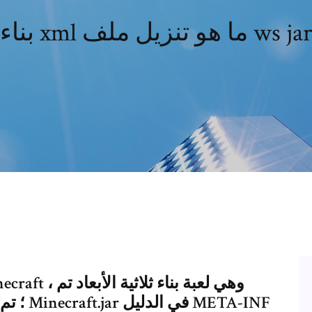
بناء xml ما هو تنزيل ملف ws jar