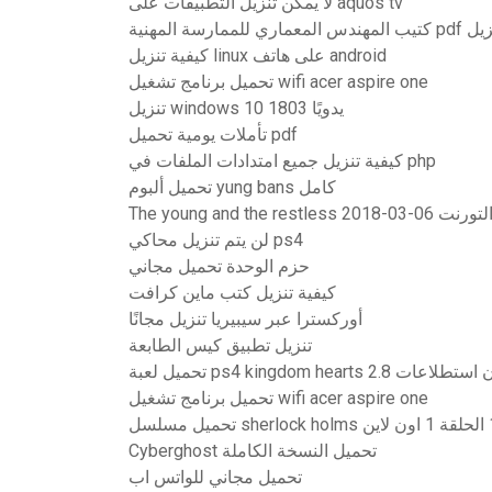
لا يمكن تنزيل التطبيقات على aquos tv
عماري للممارسة المهنية pdf تنزيل
كيفية تنزيل linux على هاتف android
تحميل برنامج تشغيل wifi acer aspire one
تنزيل windows 10 1803 يدويًا
تأملات يومية تحميل pdf
كيفية تنزيل جميع امتدادات الملفات في php
تحميل ألبوم yung bans كامل
The young and  تنزيل التورنت
لن يتم تنزيل محاكي ps4
حزم الوحدة تحميل مجاني
كيفية تنزيل كتب ماين كرافت
أوركسترا عبر سيبيريا تنزيل مجانًا
تنزيل تطبيق كيس الطابعة
ps4 kingdo كاملة بدون استطلاعات
تحميل برنامج تشغيل wifi acer aspire one
Cyberghost تحميل النسخة الكاملة
تحميل مجاني للواتس اب