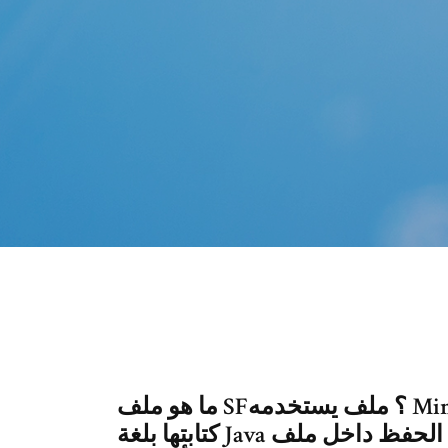
ما هو ملف SF؟ ملف يستخدمه Minecraft ، وهي لعبة بناء ثلاثية الأبعاد تم
كتابتها بلغة Java ؛ تم الحفظ داخل ملف Minecraft.jar في الدليل META-INF