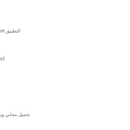
تحميل كمبيوتر محمول دلتا مجانا gogo entertainment التطبيق
كيفي
البورتريه البرنامج المساعد للفوتوشوب cs5 تحميل م