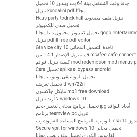
جافا وقت التشغيل بيئة 64 بت ويندوز 10 تحميل
تنزيل kundalini pdf مجانًا
Haus party todrick hall تنزيل ملف مضغوط
تحميل صدى للكمبيوتر
تنزيل pdfill free pdf editor
Gta vice city نافذة التحميل المجاني 10
قم بتنزيل الإصدار 1.4.1 من mcafee safe connect
ة تنزيل قوائم mod redemption mod menus ps3
Cara تحميل aplikasi bypass android
تحميل الموسيقى يوتيوب مجانا
تحميل تعريف tl-wn722n
مايكل جاكسون mp3 free download
لا أريد تنزيل windows 10
تحميل برنامج مجاني لتغيير حجم jpg أبعاد النوافذ
برنامج teamview pc تنزيل
جاني ويندوز 10
Secure vpn for windows 10 تحميل مجاني
القاموس الكوري تحميل ملف نصي مجانا