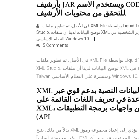
بأرشيف JAR ويستخدم الاسم CODESIGN.SF؛ يحفظ توقيع رقمي يستخدم
للتحقق من محتويات الأرشيف.
في الأصل، تم تطوير ملفات XML File بواسطة Liquid Technologies لتطبيق البرنامج Liquid Technologies Liquid XML
Studio. توضح البيانات لدينا أن ملفات XML تُستخدم بكثرة بواسطة مستخدمي أجهزة الكمبيوتر الشخصية في Taiwan ومنتشرة على
النظام الأساسي Windows 10.
5 Comments
في الأصل، تم تطوير ملفات XML File بواسطة Liquid Technologies لتطبيق البرنامج Liquid Technologies Liquid
XML Studio. توضح البيانات لدينا أن ملفات XML تُستخدم بكثرة بواسطة مستخدمي أجهزة الكمبيوتر الشخصية في
Taiwan ومنتشرة على النظام الأساسي Windows 10.
XML هو تنسيق البيانات النصية بدعم قوي عبر Unicode للغات البشرية
دة في تعريف اللغات القائمة على
XML، في حين المبرمجين قد وضعت العديد من واجهات برمجة التطبيقات
(API
بدلاً من ذلك، يتيح XML للمستخدمين إنشاء رموز ترميز خاصة بهم لوصف المحتوى، مما يؤدي إلى إعداد مجموعة رموز
غير محدودة. أساساً، HTML هي لغة تركز على عرض المحتوى، في حين أن XML هي لغة مخصصة لوصف البيانات