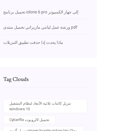
تحميل برنامج iclone 6 pro إلى جهاز الكمبيوتر
ورشة عمل ليانتي مازيراتي تحميل منتدى pdf
ماذا يحدث إذا حذفت تطبيق التنزيلات
Tag Clouds
تنزيل كائنات ثلاثية الأبعاد لنظام التشغيل
windows 10
Cyberflix تحميل لالروبوت
تنزيل ألبوم nipsey hussle victory lap مجانًا