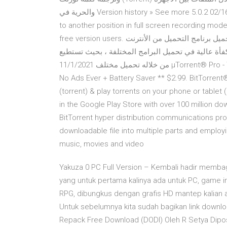
والحرية في Version history » See more 5.0.2 02/16/2021. The recording control bar is now able to be moved
to another position in full screen recording mode.
free version users. تحميل برنامج التحميل من الأنترنت uTorrent للويندوز. يعد برنامج uTorrent من أفضل البرامج في
أة عالية في تحميل البرامج المختلفة ، بحيث تستطيع
من خلاله تحميل مختلف 11/1/2021 µTorrent® Pro - Torrent App. BitTorrent, Inc. #1 Torrent App on Android **
No Ads Ever + Battery Saver ** $2.99. BitTorrent®
(torrent) & play torrents on your phone or tablet 
in the Google Play Store with over 100 million d
BitTorrent hyper distribution communications proto
downloadable file into multiple parts and emplo
music, movies and video
Yakuza 0 PC Full Version – Kembali hadir membag
yang untuk pertama kalinya ada untuk PC, game 
RPG, dibungkus dengan grafis HD mantep kalian a
Untuk sebelumnya kita sudah bagikan link downl
Repack Free Download (DODI) Oleh R Setya Dipost