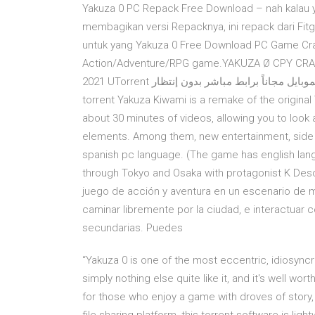
Yakuza 0 PC Repack Free Download – nah kalau yan
membagikan versi Repacknya, ini repack dari Fitgir
untuk yang Yakuza 0 Free Download PC Game Crack
Action/Adventure/RPG game.YAKUZA Ø CPY CRACKED (+ UPDAT
2021 UTorrent أحدث إصدار للكمبيوتر والموبايل مجاناً برابط مباشر بدون إنتظار. Yakuza Kiwami PC free download
torrent Yakuza Kiwami is a remake of the original
about 30 minutes of videos, allowing you to look 
elements. Among them, new entertainment, side q
spanish pc language. (The game has english lan
through Tokyo and Osaka with protagonist K Desc
juego de acción y aventura en un escenario de 
caminar libremente por la ciudad, e interactua
secundarias. Puedes
“Yakuza 0 is one of the most eccentric, idiosyn
simply nothing else quite like it, and it's well wor
for those who enjoy a game with droves of story, 