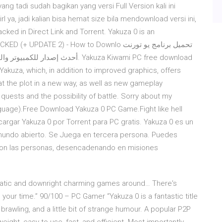
g tadi sudah bagikan yang versi Full Version kali ini
l ya, jadi kalian bisa hemat size bila mendownload versi ini,
ed in Direct Link and Torrent. Yakuza 0 is an
E 2) - How to Downlo تحميل برنامج يو تورنت
 Yakuza, which, in addition to improved graphics, offers
at the plot in a new way, as well as new gameplay
uests and the possibility of battle. Sorry about my
guage).Free Download Yakuza 0 PC Game.Fight like hell
argar Yakuza 0 por Torrent para PC gratis. Yakuza 0 es un
mundo abierto. Se Juega en tercera persona. Puedes
r con las personas, desencadenando en misiones
cratic and downright charming games around… There's
th your time.” 90/100 – PC Gamer “Yakuza 0 is a fantastic title
brawling, and a little bit of strange humour. A popular P2P