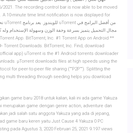
 A 10-minute time limit notification is now displayed for
مجال التحميل يتميز بسرعة وخفة الوزن وسهولة الإستخدام وله كف
- Torrent Downloads. BitTorrent, Inc. Find, download
(official app) uTorrent is the #1 Android torrents downloader
ownloads. µTorrent downloads files at high speeds using the
col for peer-to-peer file sharing (""P2P""). Splitting the
ying multi threading through seeding helps you download
ikan game baru 2018 untuk kalian, kali ini ada game Yakuza
ini merupakan game dengan genre action, adventure dan
kan jadi salah satu anggota Yakuza yang ada di jepang,
oad game baru keren yaitu Just Cause 4 Yakuza 0 PC
ing pada Agustus 3, 2020 Februari 25, 2021 9.197 views