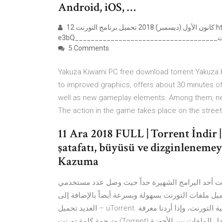
Android, iOS, …
12 كانون الأول (ديسمبر) 2018 تحميل برنامج التورنت:http://gsul.me/7XPgتحميل العبة:http://gsul.me/
5 Comments
Yakuza Kiwami PC free download torrent Yakuza Ki
to improved graphics, offers about 30 minutes of 
well as new gameplay elements. Among them, new 
The action in the game takes place on the street
11 Ara 2018 FULL | Torrent İndir | 
şatafatı, büyüsü ve dizginlenemey
Kazuma
يعتبر برنامج بت تورنت أحد البرامج الشهيرة جداً حيث وصل عدد مستخدمي Bittorrent
ميل ملفات التورنت بسهولة وبسرعة أيضاً بالإضافة إلى
العديد تحميل – uTorrent. برنامج يوتورنت برنامج لتحميل وتبادل الملفات عن طريق تقنية التورنت، وإذا أردنا معرفة
وترجمة كلمة تورنت (Torrent) فهي تعني ( السيل ) والمعنى الدقيق للكلمة تعني عملية تبادل الملفات بين الأجهزة