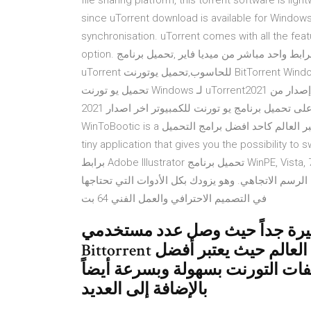
file sharing platform, this torrent software is ligh
since uTorrent download is available for Windows,
synchronisation. uTorrent comes with all the feat
option. تنزيل برنامج تحميل ملفات التورنت كامل الأصلي للكمبيوتر برابط واحد مباشر من ميديا فاير ,تحميل برنامج
uTorrent للحاسوب,تحميل يوتورنت BitTorrent على الكمبيوتر ‫قم بنتزيل uTorrent3.5.5 Build 45852 لـ Windows
مجانا، و بدون فيروسات، من Uptodown. قم بتجريب آخر إصدار من uTorrent2021 لـ Windows تحميل يو تورنت
للاندرويد . الى هنا نصل لنهاية هذا الموضوع حيث تعرفنا معا على تحميل برنامج يو تورنت للكمبيوتر اخر اصدار 2021
مجانا كما ابرزنا أهم مميزات هذا البرنامج ذو السمعة الجيدة عبر العالم كاحد افضل برامج التحميل WinToBootic is a
tiny application that gives you the possibility to
WinPE, Vista, 7, 8 and 8.1 ISO images. It doesn't include complicated تحميل برنامج Adobe Illustrator برابط
رسم الاتجاهي. وهو يزودك بكل الأدوات التي تحتاجها
في التصميم الاحترافي والعمل الفني 64 بت
شهيرة جداً حيث وصل عدد مستخدمي
Bittorrent إلى أكثر من 300 مليون مستخدم حول العالم حيث يعتبر أفضل
لفات التورنت بسهولة وبسرعة أيضاً
بالإضافة إلى العديد