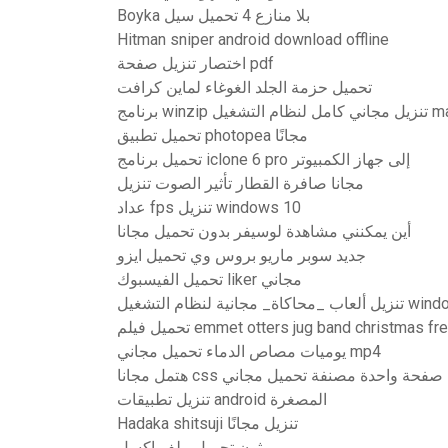
Boyka بلا منازع 4 تحميل سيل
Hitman sniper android download offline
اختصار تنزيل صفحة pdf
تحميل حزمة الجلد الغوغاء لماين كرافت
برنامج winzip
تحميل تطبيق photopea مجانًا
تحميل برنامج iclone 6 pro إلى جهاز الكمبيوتر
مجانا صافرة القطار تأثير الصوت تنزيل
عداد fps تنزيل windows 10
أين يمكنني مشاهدة لوسيفر بدون تحميل مجانا
جديد سوبر ماريو بروس وي تحميل ايزو
تحميل الفيسبوك liker مجاني
 مجانية لنظام التشغيل
تحميل فيلم emmet otters jug band christmas
يوميات مصاص الدماء تحميل مجاني mp4
هتمل مجانا css حة واحدة مصنفة تحميل مجاني
تنزيل تطبيقات android المصغرة
Hadaka shitsuji تنزيل مجانًا
بيثون تحميل ملف اكسل