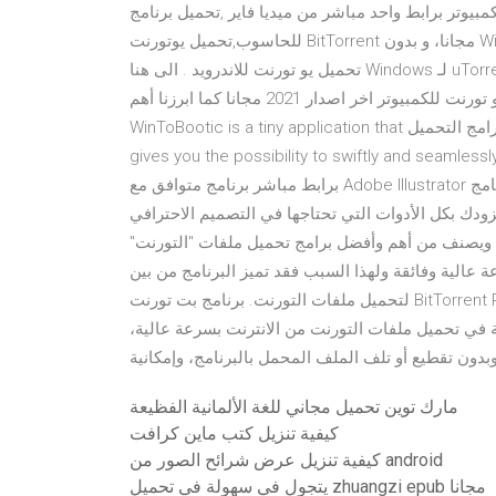
 للكمبيوتر برابط واحد مباشر من ميديا فاير ,تحميل برنامج
للحاسوب,تحميل يوتورنت BitTorrent على الكمبيوتر ‫قم بنتزيل uTorrent3.5.5 Build 45852 لـ Windows مجانا، و بدون
فيروسات، من Uptodown. قم بتجريب آخر إصدار من uTorrent2021 لـ Windows تحميل يو تورنت للاندرويد . الى هنا
نصل لنهاية هذا الموضوع حيث تعرفنا معا على تحميل برنامج يو تورنت للكمبيوتر اخر اصدار 2021 مجانا كما ابرزنا أهم
مميزات هذا البرنامج ذو السمعة الجيدة عبر العالم كاحد افضل برامج التحميل WinToBootic is a tiny application that
gives you the possibility to swiftly and seamlessl
8.1 ISO images. It doesn't include complicated تحميل برنامج Adobe Illustrator برابط مباشر برنامج متوافق مع
دك بكل الأدوات التي تحتاجها في التصميم الاحترافي
والعمل الفني 64 بت برنامج يو تورنت عربي 2021 Torrent صنف من أهم وأفضل برامج تحميل ملفات "التورنت
 عالية وفائقة ولهذا السبب فقد تميز البرنامج من بين
البرامج الأخري بالأفضل وقد تحميل برنامج بت تورنت BitTorrent Pro لتحميل ملفات التورنت. برنامج بت تورنت
BitTorrent Pro Full ل ملفات التورنت من الانترنت بسرعة عالية
بدون تقطيع أو تلف الملف المحمل بالبرنامج، وإمكانية
مارك توين تحميل مجاني للغة الألمانية الفظيعة
كيفية تنزيل كتب ماين كرافت
كيفية تنزيل عرض شرائح الصور من android
يتجول في سهولة في تحميل zhuangzi epub مجانا