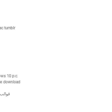
 تنزيل مجاني كامل لنظام التشغيل mac tumblr
تنزيل ألعاب _محاكاة_ windows 10 p.c.
 free download
قوالب صف