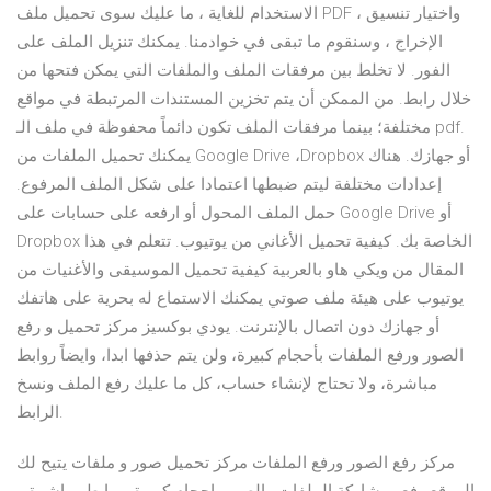
الاستخدام للغاية ، ما عليك سوى تحميل ملف PDF ، واختيار تنسيق
الإخراج ، وسنقوم ما تبقى في خوادمنا. يمكنك تنزيل الملف على
الفور. لا تخلط بين مرفقات الملف والملفات التي يمكن فتحها من
خلال رابط. من الممكن أن يتم تخزين المستندات المرتبطة في مواقع
مختلفة؛ بينما مرفقات الملف تكون دائماً محفوظة في ملف الـ pdf.
يمكنك تحميل الملفات من Google Drive ،Dropbox أو جهازك. هناك
إعدادات مختلفة ليتم ضبطها اعتمادا على شكل الملف المرفوع.
حمل الملف المحول أو ارفعه على حسابات على Google Drive أو
Dropbox الخاصة بك. كيفية تحميل الأغاني من يوتيوب. تتعلم في هذا
المقال من ويكي هاو بالعربية كيفية تحميل الموسيقى والأغنيات من
يوتيوب على هيئة ملف صوتي يمكنك الاستماع له بحرية على هاتفك
أو جهازك دون اتصال بالإنترنت. يودي بوكسيز مركز تحميل و رفع
الصور ورفع الملفات بأحجام كبيرة، ولن يتم حذفها ابدا، وايضاً روابط
مباشرة، ولا تحتاج لإنشاء حساب، كل ما عليك رفع الملف ونسخ
الرابط.
مركز رفع الصور ورفع الملفات مركز تحميل صور و ملفات يتيح لك