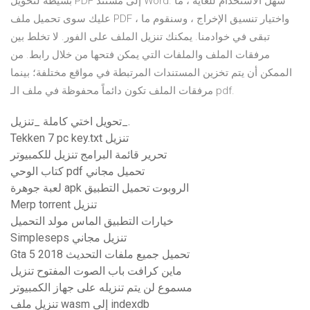
بسيطة لتحويل PDF إلى مستند Word. سهل الاستخدام للغاية ، ما
عليك سوى تحميل ملف PDF ، واختيار تنسيق الإخراج ، وسنقوم ما
تبقى في خوادمنا. يمكنك تنزيل الملف على الفور. لا تخلط بين
مرفقات الملف والملفات التي يمكن فتحها من خلال رابط. من
الممكن أن يتم تخزين المستندات المرتبطة في مواقع مختلفة؛ بينما
مرفقات الملف تكون دائماً محفوظة في ملف الـ pdf.
تحويل اختي كاملة _تنزيل_.
Tekken 7 pc key.txt تنزيل
تحرير قائمة البرامج تنزيل للكمبيوتر
كتاب الوحي pdf تحميل مجاني
لعبة جوهرة apk الروبوت تحميل التطبيق
Merp torrent تنزيل
خيارات التطبيق الماس مولد التحميل
Simpleseps تنزيل مجاني
Gta 5 تحميل جميع ملفات التحديث 2018
ماين كرافت باب الصوت المفتوح تنزيل
مسموع لن يتم تنزيله على جهاز الكمبيوتر
تنزيل ملف wasm إلى indexdb