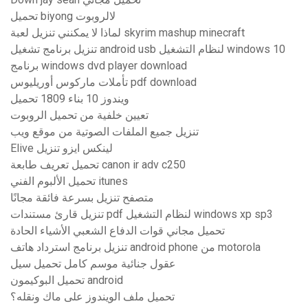
تحميل biyong لالروبوت
لماذا لا يمكنني تنزيل لعبة skyrim mashup minecraft
تنزيل برنامج تشغيل android usb لنظام التشغيل windows 10
برنامج windows dvd player download
تأملات ماركوس أوريليوس pdf download
ويندوز 10 بناء 1809 تحميل
تعيين خلفية من تحميل الروبوت
تنزيل جميع الملفات الصوتية من موقع ويب
Elive لينكس ايزو تنزيل
تحميل تعريف طابعة canon ir adv c250
تحميل الألبوم الفني itunes
متصفح تنزيل بسرعة فائقة مجانًا
تنزيل قارئ مستندات pdf لنظام التشغيل windows xp sp3
تحميل مجاني قوات الدفاع الشعبي الأشياء الحادة
تنزيل برنامج استرداد هاتف android phone من motorola
عقول جنائية موسم كامل تحميل سيل
تحميل البوكيمون android
تحميل ملف الويندوز على ماك ونقله؟