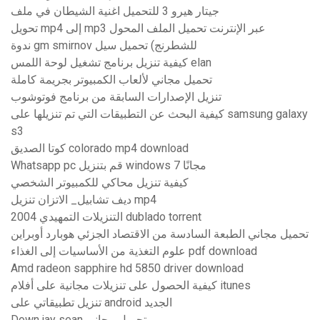
جيتار هيرو 3 للتحميل اغنية الشيطان في ملف
تحويل mp4 إلى mp3 عبر الإنترنت تحميل الملف المحول
ندوة gm smirnov للشطرنج) تحميل سيل
كيفية تنزيل برنامج تشغيل لوحة اللمس elan
تحميل مجاني لألعاب الكمبيوتر بجريمة كاملة
تنزيل الإصدارات السابقة من برنامج فوتوشوب
كيفية البحث عن التطبيقات التي تم تنزيلها على samsung galaxy
s3
كوتا الصديق colorado mp4 download
Whatsapp pc قم بتنزيل windows 7 مجانًا
كيفية تنزيل محاكي للكمبيوتر الشخصي
ديف تشابيل_ الاتزان تنزيل mp4
التنزيلات التمهيدي 2004 dublado torrent
تحميل مجاني الطبعة السادسة من الاقتصاد الجزئي هوبارد أوبراين
علوم التغذية من الأساسيات إلى الغذاء pdf download
Amd radeon sapphire hd 5850 driver download
كيفية الحصول على تنزيلات مجانية على أفلام itunes
تنزيل تطبيقاتي على android الجديد
Down jay sean تحميل مجاني