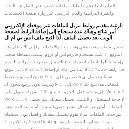
التطبيقات النحوية للطالب ملفات الصف بغض النظر عن المادة
والفترة الدراسية والعام الدراسي عبر زيارة صفحة الاحصائيات.
الرغبة بتقديم روابط تنزيل للملفات عبر موقعك الإلكتروني
أمر شائع وهناك عدة ستحتاج إلى إضافة الرابط لصفحة
الويب بعد تحميل الملف، لذا افتح ملف اتش تي ام ال
تحميل ملفات متعددة في وقت واحد والاحتفاظ بها إلى الأبد على هذا
الموقع. إذا كنت تستخدم فايرفوكس أو كروم، يمكنك ببساطة سحب
وإسقاط الملفات الخاصة بك لبدء التحميل. بمجرد نسخ رابط الفيديو
إلى موقع deturl.com أو إضافة pwn بدلا من https://www. فى رابط
عنوان الفيديو والضغط Enter تسطيع تحميل أى فيديو من على
الإنترنت بدون برامج محول الـPDF إلى Word المجاني هذا يتيح لك
بسهولة تحويل ملف PDF إلى مستند قابل للتحرير بتنسيق Microsoft
Word DOCX. لا حاجة للتسجيل أو التثبيت. تحميل ملفاتك. يتم تحميل
الملفات بأمان عبر اتصال مشفر. تبقى الملفات آمنة. بعد المعالجة ،
تتم حذف الملفات. لم لا تقوم بتحميل ملفاتك والعمل دون استخدام
الانترنت؟ Try Sejda Desktop. ميزات مشابهة للخدمة طريقة