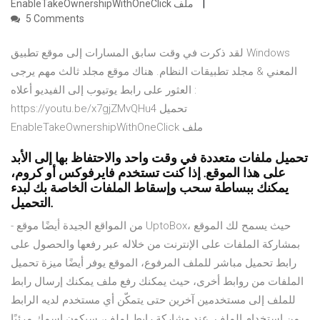
EnableTakeOwnershipWithOneClick ملف
5 Comments
لقد ذكرت في وقت سابق المسارات إلى موقع تطبيق Windows
المعني & مجلد تطبيقات النظام. هناك موقع مجلد ثالث مهم يرجى
العثور على رابط يوتيوب إلى الفيديو أعلاه :
https://youtu.be/x7gjZMvQHu4 تحميل
EnableTakeOwnershipWithOneClick ملف
تحميل ملفات متعددة في وقت واحد والاحتفاظ بها إلى الأبد
على هذا الموقع. إذا كنت تستخدم فايرفوكس أو كروم،
يمكنك ببساطة سحب وإسقاط الملفات الخاصة بك لبدء
التحميل.
- من المواقع الجيدة أيضًا موقع UptoBox، حيث يسمح لك الموقع
بمشاركة الملفات على الإنترنت من خلاله عبر رفعها والحصول على
رابط تحميل مباشر للملف المرفوع، الموقع يوفر أيضًا ميزة تحميل
الملفات من روابط أخرى، حيث يمكنك رفع ملف يمكنك إرسال رابط
للملف إلى مستخدمين آخرين حتى يتمكّن أي مستخدم لديه الرابط
من استخدام الملف. عند مشاركة رابط لملف، سيكون اسمك مرئيًا