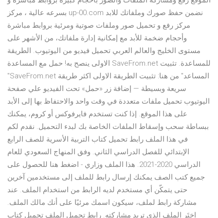
الموقع رفع ومشاركة الملفات والصور باحجام كبيرة بروابط مباشرة و
بسرعه عالية ، مركز up-00.com نضمن حفظ صورك وملفاتك للابد
مركز رفع و تحميل صور وملفات صوتية ومرئية بروابط مباشرة
وأحجام ضخمة للأبد مع إمكانية إدارة ملفاتك، من الأشهر على
مستوى الخليج والعالم العربي تحميل فيديو من اليوتيوب. الطريقة
الاولى ينصح به! حمل مع المساعدة SaveFrom.net للمساعدة. تثبيت
"SaveFrom.net المساعد" من هنا: تثبيت الطريقة الاولى اكثر طريقة
سريعة وبسيطة — إضافة زر «حمل» تحت الفيديو علي صفحة
اليوتيوب تحميل ملفات متعددة في وقت واحد والاحتفاظ بها إلى الأبد
على هذا الموقع. إذا كنت تستخدم فايرفوكس أو كروم، يمكنك
ببساطة سحب وإسقاط الملفات الخاصة بك لبدء التحميل. نقدم لكم
في هذا الملف رابط تحميل كتاب التربية الأسرية للصف الرابع
الإبتدائي للفصل الدراسي الثاني. وفق المنهاج السعودي للعام
الدراسي 2020-2021. هذا الملف وزاري - اضغط هنا للحصول على
جميع كتب الصف يمكنك إرسال رابط للملف إلى مستخدمين آخرين
حتى يتمكّن أي مستخدم لديه الرابط من استخدام الملف. عند
مشاركة رابط لملف، سيكون اسمك مرئيًا على أنك مالك الملف.
اختَر الملف الذي تريد مشاركته. رابط تحميل الملف تحميل كتاب