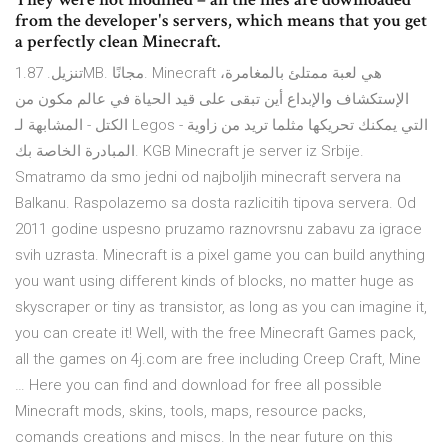
from the developer's servers, which means that you get
a perfectly clean Minecraft.
تنزيل. 1.87MB. مجانًا. Minecraft هي لعبة ممتلئ بالمغامرة،
الإستكشاف والإبداع أين تبقى على قيد الحياة في عالم مكون من
الكتل - المشابهة لـ Legos - التي يمكنك تحريكها مثلما تريد من زاوية
المبادرة الخاصة بك. KGB Minecraft je server iz Srbije.
Smatramo da smo jedni od najboljih minecraft servera na
Balkanu. Raspolazemo sa dosta razlicitih tipova servera. Od
2011 godine uspesno pruzamo raznovrsnu zabavu za igrace
svih uzrasta. Minecraft is a pixel game you can build anything
you want using different kinds of blocks, no matter huge as
skyscraper or tiny as transistor, as long as you can imagine it,
you can create it! Well, with the free Minecraft Games pack,
all the games on 4j.com are free including Creep Craft, Mine
… Here you can find and download for free all possible
Minecraft mods, skins, tools, maps, resource packs,
comands creations and miscs. In the near future on this