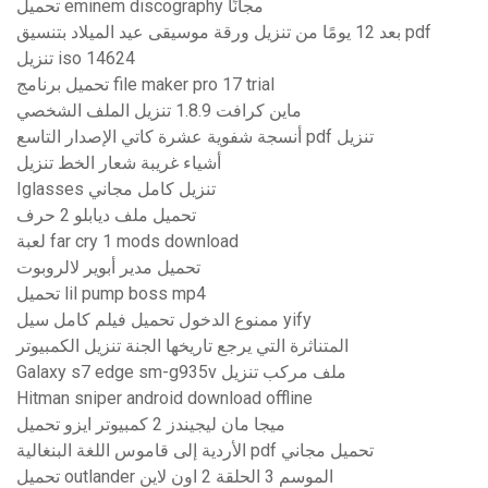
تحميل eminem discography مجانًا
بعد 12 يومًا من تنزيل ورقة موسيقى عيد الميلاد بتنسيق pdf
تنزيل iso 14624
تحميل برنامج file maker pro 17 trial
ماين كرافت 1.8.9 تنزيل الملف الشخصي
أنسجة شفوية عشرة كاتي الإصدار التاسع pdf تنزيل
أشياء غريبة شعار الخط تنزيل
Iglasses تنزيل كامل مجاني
تحميل ملف ديابلو 2 حرف
لعبة far cry 1 mods download
تحميل مدير أبوير لالروبوت
تحميل lil pump boss mp4
ممنوع الدخول تحميل فيلم كامل سيل yify
المتناثرة التي يرجع تاريخها الجنة تنزيل الكمبيوتر
Galaxy s7 edge sm-g935v ملف مركب تنزيل
Hitman sniper android download offline
ميجا مان ليجيندز 2 كمبيوتر ايزو تحميل
الأردية إلى قاموس اللغة البنغالية pdf تحميل مجاني
تحميل outlander الموسم 3 الحلقة 2 اون لاين