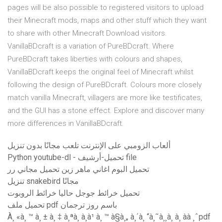
pages will be also possible to registered visitors to upload
their Minecraft mods, maps and other stuff which they want
to share with other Minecraft Download visitors.
VanillaBDcraft is a variation of PureBDcraft. Where
PureBDcraft takes liberties with colours and shapes,
VanillaBDcraft keeps the original feel of Minecraft whilst
following the design of PureBDcraft. Colours more closely
match vanilla Minecraft, villagers are more like testificates,
and the GUI has a stone effect. Explore and discover many
more differences in VanillaBDcraft.
ألعاب الزومبي على الإنترنت تلعب مجانًا بدون تنزيل
Python youtube-dl - تحميل-أرشيف file
تحميل البوم اغاني ماهر زين تحميل مجاني رر
تنزيل snakebird مجانًا
تحميل خرائط جوجل حاليا خرائط الروبوت
تحميل ملف pdf باسم روز ترجمان
À¸ «à¸ ™ à¸ ± à¸ ‡ à¸ªà¸ à¸à¹ à¸ ™ à§à¸„ à¸´à¸ “à¸˜à¸¸à¸ à¸ àà ¸ˆpdf