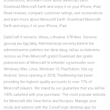
screenshots, and learn more about Minecraft Earth.
Download Minecraft Earth and enjoy it on your iPhone, iPad,
Read reviews, compare customer ratings, see screenshots
and learn more about Minecraft Earth. Download Minecraft
Earth and enjoy it on your iPhone, iPad
DailyCraft.lt serveris, Vilnius, Lithuania. 678 likes. Serveris
gyvuoja jau ilgą laiką. Administracija serverių kūrime bei
administravime patirties turi tikrai daug, tačiau su kiekvienu
sezonu vis Prøv Minecraft gratis! Download den gratis
prøveversion af Minecraft til enheder og konsoller som
Windows, Mac, Linux, Windows 10, PlayStation, Vita og
Android. Since opening in 2018, TheAltening has been
providing the highest quality accounts to over 77% of
Minecraft players. We stand by our guarantee that you will be
100% satisfied with your purchase. The most popular website
for Minecraft Alts View Items and Recipes. Manage your
mods and addons with the CurseForge desktop app for