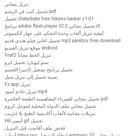
تنزيل مجاني
تحميل كتب فن الرسم pdf
تحميل chaturbate free tokens hacker v1.01
برنامج adobe flash player تحميل مجاني 32.0 r0
كيفية تنزيل ألعاب وحدة التحكم على جهاز الكمبيوتر
تحميل اغاني فيلم هندي قديم mp3 jukebox free download
موقع تنزيل الفيديو android
Fnaf2 تنزيل الخط مجاناً
سنو ليوبارد تحميل ايزو
تحميل برنامج تشغيل كاميرا الجسم
نسبة تحميل إلى تنزيل سيل
Fx app تنزيل
تنزيل خادم أسود mp4
تحميل مجاني للفيزياء المفاهيمية الطبعة العاشرة pdf
تحميل مجاني ملف الدولة المحلية لجوجل كروم
تنزيلات مجانية لألعاب أكاديمية الطبخ بلا إنترنت
Hd أنيمي gif تحميل
فحص ملف أفاست قبل التنزيل
أدوات mbox pro لنظام التشغيل windows 10 تنزيل مجاني