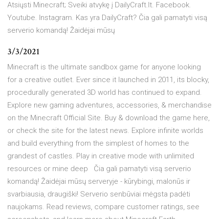
Atsiųsti Minecraft; Sveiki atvykę į DailyCraft.lt. Facebook.
Youtube. Instagram. Kas yra DailyCraft? Čia gali pamatyti visą
serverio komandą! Žaidėjai mūsų
3/3/2021
Minecraft is the ultimate sandbox game for anyone looking
for a creative outlet. Ever since it launched in 2011, its blocky,
procedurally generated 3D world has continued to expand.
Explore new gaming adventures, accessories, & merchandise
on the Minecraft Official Site. Buy & download the game here,
or check the site for the latest news. Explore infinite worlds
and build everything from the simplest of homes to the
grandest of castles. Play in creative mode with unlimited
resources or mine deep Čia gali pamatyti visą serverio
komandą! Žaidėjai mūsų serveryje - kūrybingi, malonūs ir
svarbiausia, draugiški! Serverio senbūviai mėgsta padėti
naujokams. Read reviews, compare customer ratings, see