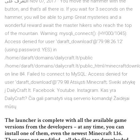
التعرف على Nov 07, 2017 · You move the hammer with the
button, and that's all there is. If you wait for 3 seconds on the
hammer, you will be able to jump Great mysteries and a
wonderful reward await the master hikers who reach the top
of the mountain. Warning: mysqli_connect(): (HY000/1045):
Access denied for user 'daraft_download'@'79.98.26.12'
(using password: YES) in
/home/daraft/domains/dailycraft.lt/public
/home/daraft/domains/dailycraft.lt/public_html/minecraftdown
on line 84. Failed to connect to MySQL: Access denied for
user 'daraft_download'@'79.98 Atsiųsti Minecraft; Sveiki atvykę
į DailyCraft.lt. Facebook. Youtube. Instagram. Kas yra
DailyCraft? Čia gali pamatyti visą serverio komandą! Žaidėjai
mūsų
The launcher is complete with all the available game
versions from the developers – at any time, you can
install one of them, even the newest Minecraft 1.16.
They were not modified – all the files are downloaded