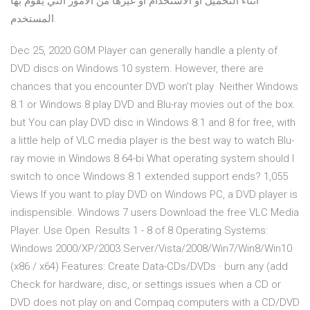
أثناء التحميل أو الاستخدام أو غيرها من الأمور التي يقوم بها
المستخدم.
Dec 25, 2020 GOM Player can generally handle a plenty of
DVD discs on Windows 10 system. However, there are
chances that you encounter DVD won't play Neither Windows
8.1 or Windows 8 play DVD and Blu-ray movies out of the box.
but You can play DVD disc in Windows 8.1 and 8 for free, with
a little help of VLC media player is the best way to watch Blu-
ray movie in Windows 8 64-bi What operating system should I
switch to once Windows 8.1 extended support ends? 1,055
Views If you want to play DVD on Windows PC, a DVD player is
indispensible. Windows 7 users Download the free VLC Media
Player. Use Open Results 1 - 8 of 8 Operating Systems:
Windows 2000/XP/2003 Server/Vista/2008/Win7/Win8/Win10
(x86 / x64) Features: Create Data-CDs/DVDs · burn any (add
Check for hardware, disc, or settings issues when a CD or
DVD does not play on and Compaq computers with a CD/DVD