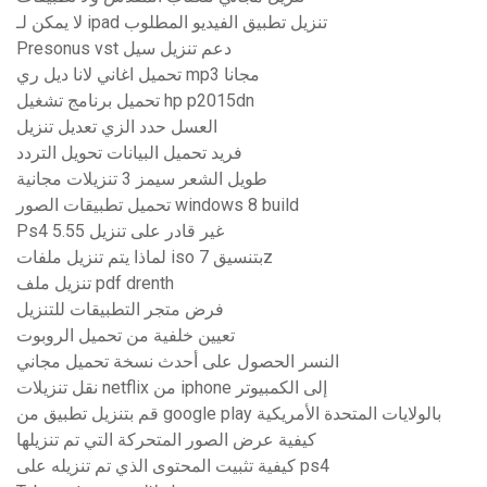
لا يمكن لـ ipad تنزيل تطبيق الفيديو المطلوب
Presonus vst دعم تنزيل سيل
تحميل اغاني لانا ديل ري mp3 مجانا
تحميل برنامج تشغيل hp p2015dn
العسل حدد الزي تعديل تنزيل
فريد تحميل البيانات تحويل التردد
طويل الشعر سيمز 3 تنزيلات مجانية
تحميل تطبيقات الصور windows 8 build
Ps4 غير قادر على تنزيل 5.55
لماذا يتم تنزيل ملفات iso بتنسيق 7z
تنزيل ملف pdf drenth
فرض متجر التطبيقات للتنزيل
تعيين خلفية من تحميل الروبوت
النسر الحصول على أحدث نسخة تحميل مجاني
نقل تنزيلات netflix من iphone إلى الكمبيوتر
قم بتنزيل تطبيق من google play بالولايات المتحدة الأمريكية
كيفية عرض الصور المتحركة التي تم تنزيلها
كيفية تثبيت المحتوى الذي تم تنزيله على ps4