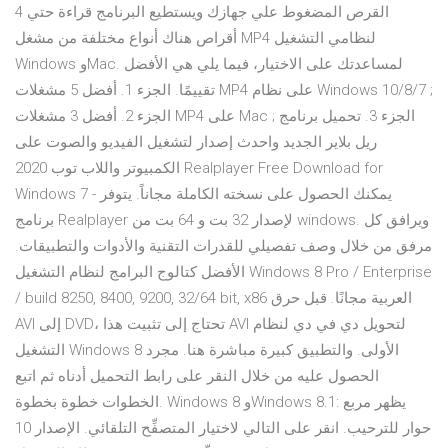
القرص المضغوط علي جهازك ويستطيع البرنامج قراءة حتي 4
أقراص هناك أنواع مختلفة من مشغل MP4 لنظامي التشغيل
Windows وMac. لمساعدتك على الاختيار، فيما يلي هي الأفضل
تقييمًا. الجزء 1. أفضل 5 مشغلات MP4 على نظام Windows 10/8/7 ;
الجزء 2. أفضل 3 مشغلات MP4 على Mac ; الجزء 3. تحميل برنامج
ريل بلاير الجديد واحدث إصدار لتشغيل الفيديو والصوت على
الكمبيوتر واللاب توب 2020 Realplayer Free Download for
Windows 7 - يمكنك الحصول على نسخته الكاملة مجاناً. يتوفر
برنامج Realplayer لإصدار 32 بت و 64 بت من windows. ويرافق كل
مرفق من خلال وصف تفصيلي للقدرات التقنية والأدوات والتطبيقات.
الأفضل كتالوج البرامج لنظام التشغيل Windows 8 Pro / Enterprise
/ build 8250, 8400, 9200, 32/64 bit, x86 العربية مجانًا. قبل حرق
AVI إلى DVD، تحتاج إلى تثبيت هذا AVI لتحويل دي في دي لنظام
التشغيل Windows 8 الأولى. والتطبيق كبيرة مباشرة هنا. مجرد
الحصول عليه من خلال النقر على رابط التحميل أدناه ثم اتبع
الخطوات خطوة بخطوة. Windows 8 وWindows 8.1: يظهر مربع
حوار للترحيب. انقر على التالي لاختيار المتصفِّح التلقائي. الإصدار 10