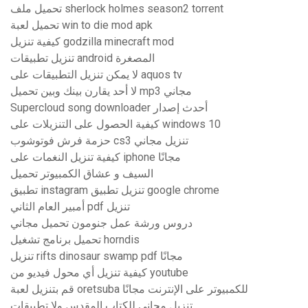
تحميل ملف sherlock holmes season2 torrent
تحميل لعبة win to die mod apk
كيفية تنزيل godzilla minecraft mod
تنزيل تطبيقات android المصغرة
لا يمكن تنزيل التطبيقات على aquos tv
لا أحد يقارن بينك وبين تحميل mp3 مجاني
Supercloud song downloader أحدث إصدار
كيفية الحصول على التنزيلات على windows 10
حزمة فرش فوتوشوب cs3 ​​تنزيل مجاني
كيفية تنزيل النغمات على iphone مجانًا
السيف و عشاق الكمبيوتر تحميل
تطبيق instagram تنزيل تطبيق google chrome
أمبير العام الثاني pdf تنزيل
دروس ورشة عمل جنومون تحميل مجاني
تحميل برنامج تشغيل horndis
تنزيل rifts dinosaur swamp pdf مجانًا
كيفية تنزيل أي محول فيديو من youtube
قم بتنزيل لعبة oretsuba للكمبيوتر على الإنترنت مجانًا
تنزيل مجاني للكتاب المقدس ولا تطبيقات