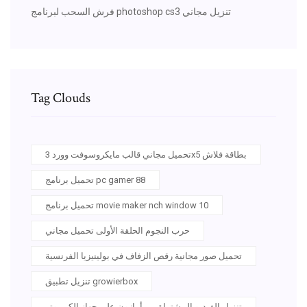
فرش السحب لبرنامج photoshop cs3 تنزيل مجاني
Tag Clouds
تحميل مجاني قالب مايكروسوفت وورد 3x5 بطاقة فلاش
تحميل برنامج pc gamer 88
تحميل برنامج movie maker nch window 10
حرب النجوم الحلقة الأولى تحميل مجاني
تحميل صور مجانية رقص الزفاف في بولينيزيا الفرنسية
تنزيل تطبيق growierbox
تنزيل الفيديو المشتراة من أمازون على جهاز الكمبيوتر