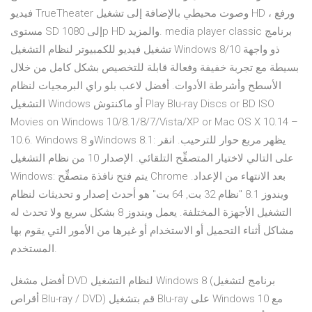
فيديو TrueTheater وصوت محيطي بالإضافة إلى تشغيل HD ، ورفع
مستوى SD إلى 1080p HD والمزيد. media player classic برنامج
تشغيل فيديو للكمبيوتر لنظام التشغيل Windows 8/10 ذو واجهة
بسيطة مع تجربة خفيفة وفعالة قابلة للتخصيص بشكل كامل من خلال
الأسطح وأشرطة الأدوات. أفضل لاعب بلو راي البرمجيات لنظام
التشغيل Windows أو ماكنتوش Play Blu-ray Discs or BD ISO
Movies on Windows 10/8.1/8/7/Vista/XP or Mac OS X 10.14 –
10.6. Windows 8 وWindows 8.1: يظهر مربع حوار للترحيب. انقر
على التالي لاختيار المتصفِّح التلقائي. الإصدار 10 من نظام التشغيل
Windows: يتم فتح نافذة متصفِّح Chrome بعد الانتهاء من الإعداد.
ويندوز 8.1 "نظام 32 بت, 64 بت" هو أحدث إصدار و تحديثات لنظام
التشغيل الأجهزة المختلفة. يعمل ويندوز 8 بشكل سريع ولا تحدث له
مشاكل أثناء التحميل أو الاستخدام أو غيرها من الأمور التي يقوم بها
المستخدم.
أفضل مشغل DVD لنظام التشغيل Windows 8 (برنامج لتشغيل
أقراص Blu-ray / DVD) قم بتشغيل Blu-ray على Windows 10 مع