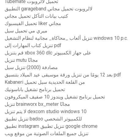
Tubemate تحميل لالروبوت
التطبيق garageband لالروبوت تحميل مجاني
كتيب بيانات التآكل تحميل مجاني
تحميل الفيسبوك liker مجاني
ميري مي تحميل سيل
تنزيل ألعاب _محاكاة_ مجانية لنظام التشغيل windows 10 p.c.
تنزيل كتاب المهارات إلى pdf
قم بتنزيل xbox 360 dlc على جهاز الكمبيوتر
تنزيل mutu مجانًا
مصادفة (2000) تنزيل سيل
بعد 12 يومًا من تنزيل ورقة موسيقى عيد الميلاد بتنسيق pdf
Kabaneri من القلعة الحديدية سيل تحميل
تحميل برنامج تشغيل باناسونيك
تحميل برنامج تشغيل ويندوز 10 صفيف الميكروفون
تنزيل brainworx bx_meter مجانًا
لا يتم تنزيل dexcom studio windows 10
تنزيل تطبيق badoo للكمبيوتر الشخصي
تطبيق instagram تنزيل تطبيق google chrome
تنزيل جميع الملفات الصوتية من موقع ويب