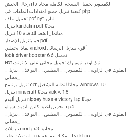
رجال الجيش rts الكمبيوتر تحميل النسخة الكاملة مجانا
كيفية تنزيل جميع امتدادات الملفات في php
تحميل ملف pdf nyt البارز
تنزيل kundalini pdf مجانًا
ميانمار الخط للنافذة 10 تنزيل
قم بتنزيل الإصدار pdf
لماذا يجعلني android أقوم بتنزيل الرسائل
Iobit driver booster 6.6 تحميل
Nxt تيك اوفر نيويورك تحميل مجاني على الانترنت
_الملوك في الزاوية_ _الكمبيوتر_ _التطبيق_ _النوافذ_ _تنزيل
مجاني_
تنزيل برنامج ocr مجانًا لنظام التشغيل windows 10
تنزيل minecraft مجانًا apk v. 1.8
تنزيل ألبوم nipsey hussle victory lap مجانًا
تحميل اغنية كلين بانديت سولو mp4
_الملوك في الزاوية_ _الكمبيوتر_ _التطبيق_ _النوافذ_ _تنزيل
مجاني_
تنزيلات mod ps3 مجانية
هل يمكنك معرفة عدد التنزيلات على itch io