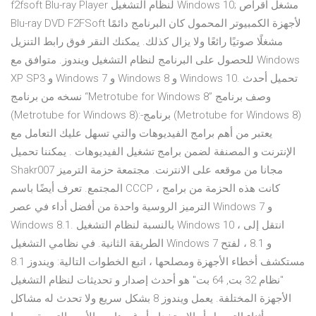
f2fsoft Blu-ray Player لنظام التشغيل Windows 10; مشغل أقراص
Blu-ray DVD F2FSoft لأجهزة الكمبيوتر المحمول كان البرنامج دائمًا
مشغلًا صوتيًا رائعًا ولا يزال كذلك. يمكنك النقر فوق رابط التنزيل
للحصول على البرنامج لنظام التشغيل ويندوز. متوافق مع Windows
XP SP3 و Windows 7 و Windows 8 و Windows 10. تحميل أحدث
نسخه من برنامج “Metrotube for Windows 8” وصف برنامج
(Metrotube for Windows 8):-برنامج (Metrotube for Windows 8)
يعتبر من أهم برامج الفيديوهات والتي تسهل عليك التعامل مع
الإنترنت و المصنفة لضمن برامج تشغيل الفيديوهات . يمكننا تحميل
Shakr007 مجانا من موقعه على الانترنت. مجتمعة حزمة الترميز
المجتمع. تعرف أيضًا باسم CCCP ، كانت هذه الحزمة من برامج
الترميز الروسية واحدة من أفضل أداء في عصر Windows 7 و
Windows 8.1. بالنسبة لنظام التشغيل Windows 10 ، انتقل إلى
الطريقة الثانية. في نظامي التشغيل Windows 7 و 8.1 ، لفتح
مستكشف أخطاء الأجهزة ومصلحها ، اتبع الخطوات التالية: ويندوز 8.1
"نظام 32 بت, 64 بت" هو أحدث إصدار و تحديثات لنظام التشغيل
الأجهزة المختلفة. يعمل ويندوز 8 بشكل سريع ولا تحدث له مشاكل