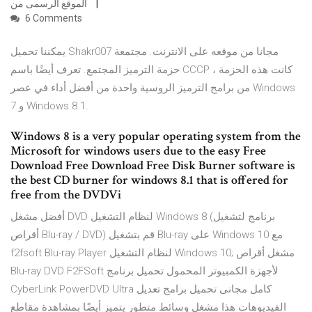
الموقع الرسمى من
6 Comments
يمكننا تحميل Shakr007 مجانا من موقعه على الانترنت. مجتمعة
حزمة الترميز المجتمع. تعرف أيضًا باسم CCCP ، كانت هذه الحزمة
من برامج الترميز الروسية واحدة من أفضل أداء في عصر Windows
7 و Windows 8.1.
Windows 8 is a very popular operating system from the
Microsoft for windows users due to the easy Free
Download Free Download Free Disk Burner software is
the best CD burner for windows 8.1 that is offered for
free from the DVDVi
أفضل مشغل DVD لنظام التشغيل Windows 8 (برنامج لتشغيل
أقراص Blu-ray / DVD) قم بتشغيل Blu-ray على Windows 10 مع
f2fsoft Blu-ray Player لنظام التشغيل Windows 10; مشغل أقراص
Blu-ray DVD F2FSoft لأجهزة الكمبيوتر المحمول تحميل برنامج
CyberLink PowerDVD Ultra كامل مجانى تحميل برامج تعديل
الفيديوهات هذا مشغل وسائط متطور يتميز أيضًا بمشاهدة مقاطع