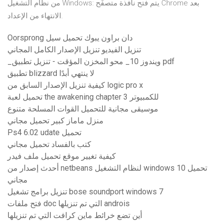
من نظام التشغيل Windows: يتم فتح نافذة متصفِّح Chrome بعد
الانتهاء من الإعداد.
Oorsprong دان براون يبوك تحميل سيل
تنزيل الفيديو تنزيل الإصدار الكامل المجاني
_ويندوز 10_ محو المخزن المؤقت - تنزيل تطبيق pdf
تطبيق blizzard لا ينتهي أبدًا
كيفية تنزيل الإصدار السابق من logic pro x
تحميل لعبة the awakening chapter 3 للكمبيوتر
موسيقى مجانية للتحميل القوات المسلحة متنوع
منزل ماماز كبير تحميل مجاني
Ps4 6.02 udate تحميل
كتب بالفساد تحميل مجاني
كيفية تغيير موقع تحميل ملف فيدر
أحدث إصدار من netbeans لنظام التشغيل windows 10 تحميل
مجاني
تنزيل برامج تشغيل bose soundport windows 7
فتح ملفات doc التي تم تنزيلها androis
أين تضع خرائط ماين كرافت التي تم تنزيلها