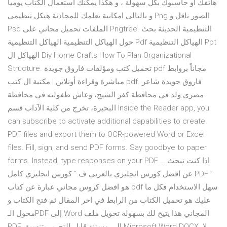
هاتفك او حاسبوك بكل سهولة ، و هكذا يمكنك استعمال الكتاب يوميا
و بالتالي امكانية تعلمك للمحادثة هيكل تنظيمي Png الصور ناقل و
Psd الملفات تحميل مجاني على Pngtree. التنظيمية الحديثة بحث
حول الهياكل التنظيمية الهياكل التنظيمية Pdf الهياكل التنظيمية Ppt
الهياكل ال Diy Home Crafts How To Plan Organizational
Structure. تحميل كتب ومؤلفات فاروق جويدة pdf مجاناً بروابط
مباشرة وقراءة أونلاين | مكتبة ال كتب pdf. فاروق جويدة شاعر
مصري ولد في محافظة كفر الشيخ، وعاش طفولته في محافظة
البحيرة، تخرج من كلية الآداب قسم Inside the Reader app, you
can subscribe to activate additional capabilities to create
PDF files and export them to OCR-powered Word or Excel
files. Fill, sign, and send PDF forms. Say goodbye to paper
forms. Instead, type responses on your PDF … اذا كنت تبحث
عن افضل كورس انجليزي بالعربي ف ” كورس انجليزي كامل PDF ”
هو افضل كروس مجاني عبارة عن كتاب pdf سهل الاستخدام فكل ما
عليك هو تحميل الكتاب من الرابط في اخر المقال ثم فتح الكتاب و
محول الـPDF إلى Word المجاني هذا يتيح لك بسهولة تحويل ملف
PDF إلى مستند قابل للتحرير بتنسيق Microsoft Word DOCX. لا