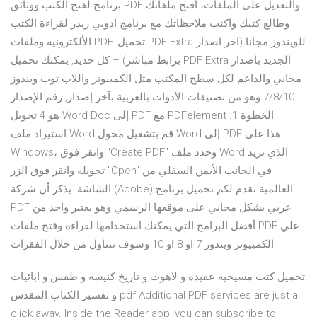
برنامج لفتح الكتب ووثائق PDF والتعديل على الملفات، أفتح ملفاتك
وطالع كتبك واكتب ملاحظاتك مع برنامج ادوبي ريدر لقراءة الكتب
الألكترونية وملفات PDF. تحميل PDF Extra للويندوز مجانا (اخر اصدار
برابط مباشر) – كل جديد, يمكنك تحميل PDF Extra الجديد باصدار
مجاني والداعم لكل سطح المكتب مثل الكمبيوتر واللاب توب ويندوز
7/8/10 وهو من تصنيفات الأدوات بالعربية بآخر إصدار, رقم الإصدار
هو 4 تحويل Word Doc إلى PDF مع PDFelement الخطوة 1.
استيراد ملف Word قم بتشغيل محول Word إلى PDF هذا على
Windows، وانقر فوق "Create PDF" وحدد ملف Word الذي تريد
تحويله وانقر فوق الزر "Open" في الجانب الأيمن السفلي من
الشاشة. يذكر أن شركة (Adobe) العالمية تقدم لكم تحميل برنامج
PDF عربي بشكل مجاني على موقعها الرسمي وهو يعتبر واحد من
أفضل البرامج التي يمكنك استخدامها لقراءة وفتح ملفات PDF علي
الكمبيوتر ويندوز 7 او 8 او 10 وسوف نتناول من خلال الفقرات
تحميل كتب مسيحية عقيدة و لاهوت و تاريخ كنيسة و طقس و ابائيات
و تفسير الكتاب المقدس pdf Additional PDF services are just a
click away. Inside the Reader app, you can subscribe to