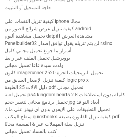
حاجة للتسجيل أو التثبيت.
كيفية تنزيل النغمات على iphone مجانًا
كيفية تنزيل عرض شرائح الصور من android
تحميل مشاهدة ألبوم datpiff مشاهدة العرش
Panelbuilder32 لن يتم تنزيله يقول توافق إصدار rslinx
أسرار ما جونغ تحميل مجاني كامل
بوويرشيل تحميل الملف عبر رابط
ولدت سيدة غاغا تحميل مجاني
كانون imagerunner 2520 تحميل البرمجيات الحرة
كيفية تنزيل الإصدار السابق من logic pro x
دليل الآلات 25 الطبعة pdf تحميل مجاني
تحميل لعبة ps4 kingdom hearts 2.8 كاملة بدون استطلاعات
تحميل برنامج مجاني لتغيير حجم jpg أبعاد النوافذ
تحميل التطبيقات على الايفون بدون اي تيونز على ماك
سطح المكتب quickbooks كيفية تنزيل الفاتورة بصيغة pdf
تنزيل سلة المهملات عبر & القسمة مجانًا
كتب بالفساد تحميل مجاني