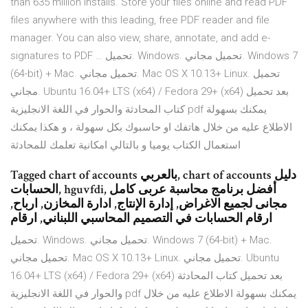
than 635 million installs. Store your files online and read PDF
files anywhere with this leading, free PDF reader and file
manager. You can also view, share, annotate, and add e-
signatures to PDF … تحميل. Windows. تحميل مجاني. Windows 7
(64-bit) + Mac. تحميل مجاني. Mac OS X 10.13+ Linux. تحميل
مجاني. Ubuntu 16.04+ LTS (x64) / Fedora 29+ (x64) بعد تحميل
كتاب المحادثة والحوار في اللغة الانجليزية pdf يمكنك بسهولة
الاطلاع عليه من خلال هاتفك او حاسبوك بكل سهولة ، و هكذا يمكنك
استعمال الكتاب يوميا و بالتالي امكانية تعلمك للمحادثة
Tagged chart of accounts بالعربي, chart of accounts دليل
الحسابات, hguvfdi, أفضل برنامج محاسبة عربى كامل
مجانى لجميع الاغراض, إدارة الإنتاج, ادارة المخازن, ارباح,
ارقام الحسابات في التصميم المحاسبي اللبناني, ارقام
تحميل. Windows. تحميل مجاني. Windows 7 (64-bit) + Mac.
تحميل مجاني. Mac OS X 10.13+ Linux. تحميل مجاني. Ubuntu
16.04+ LTS (x64) / Fedora 29+ (x64) بعد تحميل كتاب المحادثة
والحوار في اللغة الانجليزية pdf يمكنك بسهولة الاطلاع عليه من خلال