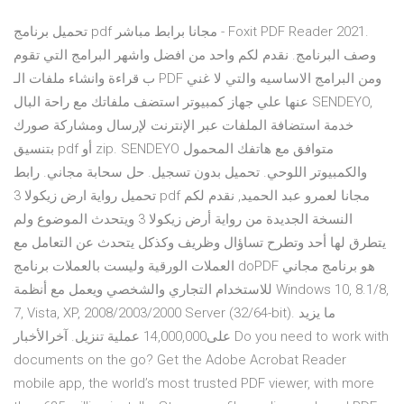
تحميل برنامج pdf مجانا برابط مباشر - Foxit PDF Reader 2021.
وصف البرنامج. نقدم لكم واحد من افضل واشهر البرامج التي تقوم
ب قراءة وانشاء ملفات الـ PDF ومن البرامج الاساسيه والتي لا غني
عنها علي جهاز كمبيوتر استضف ملفاتك مع راحة البال SENDEYO,
خدمة استضافة الملفات عبر الإنترنت لإرسال ومشاركة صورك
بتنسيق pdf أو zip. SENDEYO متوافق مع هاتفك المحمول
والكمبيوتر اللوحي. تحميل بدون تسجيل. حل سحابة مجاني. رابط
تحميل رواية ارض زيكولا 3 pdf مجانا لعمرو عبد الحميد, نقدم لكم
النسخة الجديدة من رواية أرض زيكولا 3 ويتحدث الموضوع ولم
يتطرق لها أحد وتطرح تساؤال وظريف وكذكل يتحدث عن التعامل مع
العملات الورقية وليست بالعملات برنامج doPDF هو برنامج مجاني
للاستخدام التجاري والشخصي ويعمل مع أنظمة Windows 10, 8.1/8,
7, Vista, XP, 2008/2003/2000 Server (32/64-bit). ما يزيد
على14,000,000 عملية تنزيل. آخرالأخبار Do you need to work with
documents on the go? Get the Adobe Acrobat Reader
mobile app, the world’s most trusted PDF viewer, with more