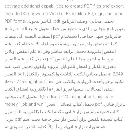
activate additional capabilities to create PDF files and export
them to OCR-powered Word or Excel files. Fill, sign, and send
PDF forms. الناشر لتحويل pdf تحميل مجاني. وصف البرنامج
برنامج d pdf وهو برنامج مجاني والذي تستطيع من خلاله تحويل جميع
الملفات النصيه الي ملفات pdf فالبرنامج سهل جدا في الاستخدام
كما انه يتمتع بواجهه بديهيه وبسيطه وساهله الاستخدام كتب علم
النفس إلكترونية تحميل برابط مباشر وقراءة علم النفس أونلاين
تحميل كتب علم النفس pdf بروابط مباشرة مجانا علم النفس
مصورة للكبار والصغار للموبايل أندرويد وأيفون تحميل كتب علم
النفس pdf للتابلت والكمبيوتر وللكندل ‎تحميل مجاني للكتب‎. 2,349
likes · 7 talking about this. ‎مكتبة تزخر بأحدث الروايات والكتب في
شتى المجالات، سعيها تعزيز القراءة الإلكترونية لعشاق الكتب.
money " job and win " تحميل كتاب قصائد – شعر pdf لـ نزار قباني.
تنزيل pdf كتاب قصيدة بلقيس نزار قباني مكتبة الكتب الإلكترونية
تنزيل pdf كتاب قصيدة بلقيس نزار, أسس دار نشر خاصة تحت اسم
«منشورات نزار قباني»، وبدأ أولاً بكتابة الشعر العمودي ثم