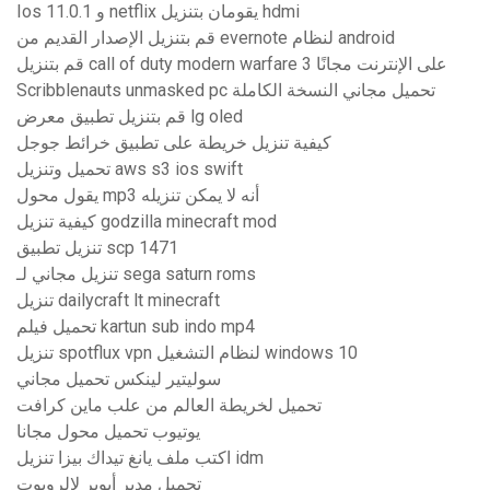
Ios 11.0.1 و netflix يقومان بتنزيل hdmi
قم بتنزيل الإصدار القديم من evernote لنظام android
قم بتنزيل call of duty modern warfare 3 على الإنترنت مجانًا
Scribblenauts unmasked pc تحميل مجاني النسخة الكاملة
قم بتنزيل تطبيق معرض lg oled
كيفية تنزيل خريطة على تطبيق خرائط جوجل
تحميل وتنزيل aws s3 ios swift
يقول محول mp3 أنه لا يمكن تنزيله
كيفية تنزيل godzilla minecraft mod
تنزيل تطبيق scp 1471
تنزيل مجاني لـ sega saturn roms
تنزيل dailycraft lt minecraft
تحميل فيلم kartun sub indo mp4
تنزيل spotflux vpn لنظام التشغيل windows 10
سوليتير لينكس تحميل مجاني
تحميل لخريطة العالم من علب ماين كرافت
يوتيوب تحميل محول مجانا
اكتب ملف يانغ تيداك بيزا تنزيل idm
تحميل مدير أبوير لالروبوت