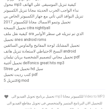
محول mp3 كيفية تنزيل الموسيقى على الهاتف
نداء الواجب الحرب الحديثة مجانا تنزيل الكمبيوتر
تنزيل النوافذ التي تأتي مع جهاز الكمبيوتر الخاص بي
تحميل وتنمو الاسماك مجانا للكمبيوتر 2017
تحميل النسخة citra nightlyall
كيفية نقل ملف sra الذي تم تنزيله في سطر الأوامر
تحميل snes android roms
تحميل المشابك لوحة المفاتيح والماوس السائقين
النسخ الاحتياطي لاستعادة تنزيل هاتف android
تحميل مجاني لتصميم الشخصية بريان تيلمان pdf
تحميل أغنية delfonics great hits mp3
Stree تحميل في hd سيل
كتب رديت تحميل pdf
تنزيل 5zig mod
تحميل برنامج تحويل الفيديو الى mp3 للكمبيوتر مجانا Video to MP3
للتحميل الان البرنامج المتميز والمتخصص فى تحويل مقاطع الفيديو الى