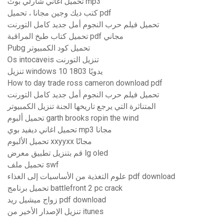
تحميل اغاني شارلي بوث mp3
كتب ديك وجين مجانا ، تحميل pdf
تحميل فيلم حرب النجوم أمل جديد كامل التورنت
تحميل كتاب طبخ المراقبة pdf مجاني
Pubg تحميل كود الكمبيوتر
Os intocaveis تنزيل التورنت
تنزيل windows 10 1803 يدويًا
How to day trade ross cameron download pdf
تحميل فيلم حرب النجوم أمل جديد كامل التورنت
المتناثرة التي يرجع تاريخها الجنة تنزيل الكمبيوتر
تحميل ألبوم garth brooks ropin the wind
تحميل اغاني ديفيد بوي mp3 مجانا
تحميل الألبوم xxyyxx مجانًا
قم بتنزيل تطبيق معرض lg oled
تحميل ملف swf
علوم التغذية من الأساسيات إلى الغذاء pdf download
تحميل برنامج battlefront 2 pc crack
زواج ميشيل ريد pdf download
تنزيل الإصدار الأخير من itunes