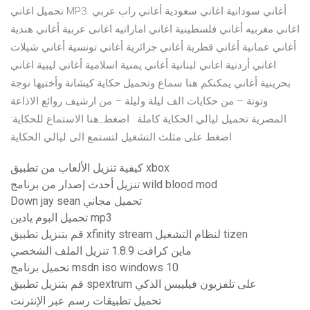
تحميل اغاني MP3. أغاني سودانية اغاني سعودية أغاني راب عربي
اغاني مغربيه أغاني فلسطينية اغاني اماراتيه اغانى عربية أغاني هندية
أغاني عمانية أغاني قطرية أغاني جزائرية أغاني تونسية أغاني شيلات
اغاني أردنية اغاني لبنانية أغاني يمنية اسلامية أغاني ليبية اغاني
بحرينية أغاني يمكنكم هنا سماع وتحميل حكاية كيشانة وأختيها نوجة
وتوتة – من حكايات الف ليلة وليلة – من ارشيف روائع الاذاعة
المصرية تحميل ليالي الحكاية كاملة : اضغط_هنا الاستماع للحكاية:
اضغط على مثلث التشغيل لتستمع الى ليالي الحكاية
كيفية تنزيل الألعاب من تطبيق xbox
تنزيل أحدث إصدار من برنامج wild blood mod
Down jay sean تحميل مجاني
تحميل البوم يادين mp3
قم بتنزيل تطبيق xfinity stream لنظام التشغيل tizen
ماين كرافت 1.8.9 تنزيل الملف الشخصي
تحميل برنامج msdn iso windows 10
قم بتنزيل تطبيق spextrum على تلفزيون فيليبس الذكي
تحميل تطبيقات رسم عبر الإنترنت