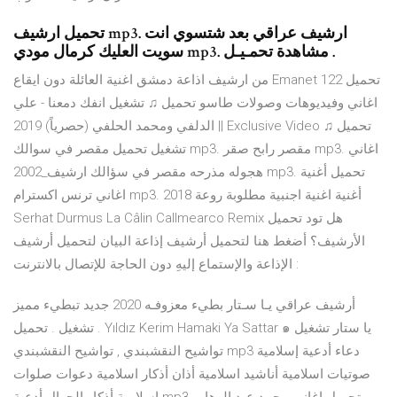
تحميل ارشيف mp3. ارشيف عراقي بعد شتسوي انت
سويت العليك كرمال مودي mp3. مشاهدة تحمـيـل .
من ارشيف اذاعة دمشق اغنية العائلة دون ايقاع Emanet 122 تحميل
اغاني وفيديوهات وصولات طاسو تحميل ♫ تشغيل انفك دمعنا - علي
الدلفي ومحمد الحلفي (حصرياً) 2019 || Exclusive Video تحميل ♫
تشغيل تحميل مقصر في سوالك mp3. مقصر رابح صقر mp3. اغاني
هجوله مذرحه مقصر في سؤالك ارشيف_2002 mp3. تحميل أغنية
اغاني ترنس اكسترام mp3. أغنية اغنية اجنبية مطلوبة روعة 2018
Serhat Durmus La Câlin Callmearco Remix هل تود تحميل
الأرشيف؟ أضغط هنا لتحميل أرشيف إذاعة البيان لتحميل أرشيف
الإذاعة والإستماع إليهِ دون الحاجة للإتصال بالانترنت :
أرشيف عراقي يـا سـتار بطيء معزوفـه 2020 جديد تبطيء مميز
تشغيل . تحميل . Yıldız Kerim Hamaki Ya Sattar ๑ يا ستار تشغيل
تواشيح النقشبندي , تواشيح النقشبندي mp3 دعاء أدعية إسلامية
صوتيات اسلامية أناشيد اسلامية أذان أذكار اسلامية دعوات صلوات