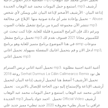
اسلامية أذكار الجوال أدعية mp3 تحميل اغاني محمد عبد الوهاب
,استمع و حمل البومات محمد عبد الوهاب الجديدة mp3 أرشيف
إذاعة البيان - اﻷرشيف اﻷضخم لإذاعة البيان على ويمكن لأي شخص
تحميل وإعادة نشر أي مادة صوتية منها. اﻹبلاغ عن مخالفة – Abuse.
تنتشر الآن مجموعة كبيرة من برامج تشغيل ملفات الصوت mp3
وبرغم ذلك فإن البرامج المتميزة قليلة للغاية، فإذا كنت تبحث عن
تحميل برنامج مشغل mp3 للكمبيوتر مجانا 2021 فسوف نقدم لك
في هذا الموضوع برنامج متميز للغاية وهو برنامج aimp منوعات
ادخل الان و قم بتحميل اغانيك المفضلة بسهولة, تحميل اغاني mp3,
تحميل اغاني mp3
تحميل أغنية اغاني ترنس اكسترام mp3. أغنية اغنية اجنبية مطلوبة
روعة 2018 Serhat Durmus La Câlin Callmearco Remix هل تود
تحميل الأرشيف؟ أضغط هنا لتحميل أرشيف إذاعة البيان لتحميل
أرشيف الإذاعة والإستماع إليهِ دون الحاجة للإتصال بالانترنت : تحميل
اغاني محمد عبد الوهاب ,استمع و حمل البومات محمد عبد الوهاب
الجديدة mp3 تحميل . احمد جواد ياستار Official Video أرشيف
عراقي يـا سـتار بطيء معزوفـه 2020 جديد تبطيء مميز جديد علي