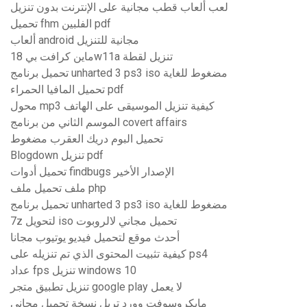
لعب ألعاب قطب مجانية على الإنترنت بدون تنزيل
تحميل fhm الفلبين pdf
ألعاب android مجانية للتنزيل
ماين كرافت بي 18w11a تنزيل لقطة
تحميل برنامج unharted 3 ps3 iso مضغوط للغاية
تحميل المافيا الحمراء pdf
محول mp3 كيفية تنزيل الموسيقى على الهاتف
الموسم الثاني من برنامج covert affairs
تحميل البوم دريك العقرب مضغوط
Blogdown تنزيل pdf
تحميل أدوات findbugs الإصدار الأخير
ملف تحميل ملف php
تحميل برنامج unharted 3 ps3 iso مضغوط للغاية
7z لتحويل iso تحميل مجاني لالروبوت
أحدث موقع لتحميل فيديو يوتيوب مجانا
كيفية تثبيت المحتوى الذي تم تنزيله على ps4
عداد fps تنزيل windows 10
تنزيل تطبيق متجر google play لا يعمل
مايكروسوفت وورد تريل نسخة تحميل مجاني