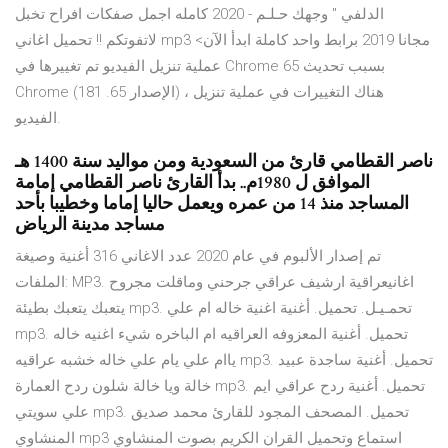
الدلفي " وجهك حـلـم - 2020 كامله اجمل صفكات افراح تخبل
لاتفوتكم !! تحميل اغاني mp3 مجانا 2019 برابط واحد كاملة ابدأ الآن>
عملية تنزيل الفيديو تم تغييرها في Chrome 65 بسبب تحديث
Chrome (الإصدار 65. 181) ، هناك التغييرات في عملية تنزيل
الفيديو.
ناصر القطامي قارئ من السعودية ومن مواليد سنة 1400 هـ
الموافق ل 1980م.. بدأ القارئ ناصر القطامي إمامة
المساجد منذ 14 من عمره ويعمل حاليا إماما وخطيبا بأحد
مساجد مدينة الرياض
تم إصدار الألبوم في عام 2020 عدد الاغاني 316 أغنية وصيغة
الملفات: MP3. اغانيعراقية ارشيف عراقي جرحني وماقلت مجروح
يتعبك يتعبك بطيئة mp3. تحمـيـل. تحميل. أغنية اغنية خاله ام علي
mp3. تحميل. أغنية المعزوفه العراقيه ام الباخره شيء اغنيه خاله
ياام علي يام علي خاله خشبه عراقيه mp3. تحميل. أغنية ساجدة عبيد
خالة ويا خالة شلون ردح العمارة mp3. تحميل. أغنية ردح عراقي ايم
علي سويتي mp3. تحميل. المصحف المجود للقارئ محمد صديق
المنشاوي mp3 استماع وتحميل القران الكريم بصوت المنشاوي