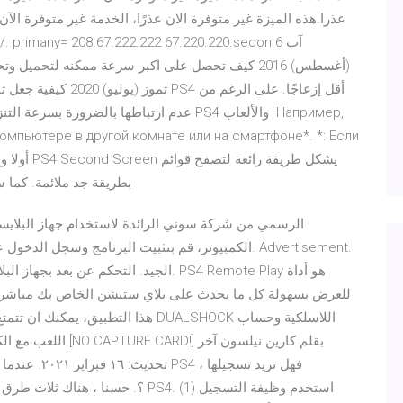
عدم ارتباطها بالضرورة بسرعة التنزيل ، هناك
компьютере в другой комнате или на смартфоне*. *: Если
استعمال Playstation بطريقة جد ملائمة. كما سيكون بإمكانك الكتابة على جهاز
الكمبيوتر، قم بتثبيت البرنامج وسجل الدخول عبر حساب
الجيد. التحكم عن بعد بجهاز البلايستيشن ع
للعرض بسهولة كل ما يحدث على بلاي ستيشن الخاص بك مباشرة إ
تحديث: ١٦ فبر