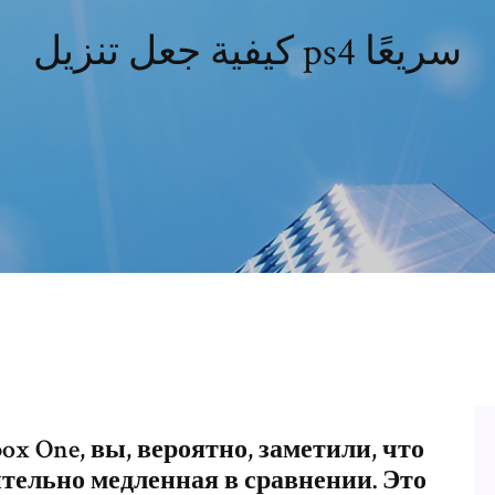
كيفية جعل تنزيل ps4 سريعًا
x One, вы, вероятно, заметили, что
ительно медленная в сравнении. Это