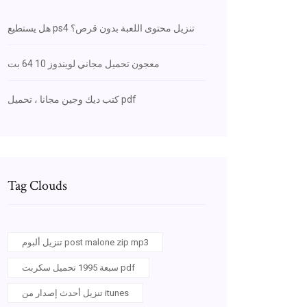
هل يستطيع ps4 تنزيل محتوى اللعبة بدون قرص؟
معجون تحميل مجاني لويندوز 10 64 بت
كتب ديك وجين مجانا ، تحميل pdf
Tag Clouds
تنزيل ألبوم post malone zip mp3
سبعة 1995 تحميل سكربت pdf
تنزيل أحدث إصدار من itunes