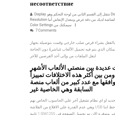
несоответствие
Display. ننتقل إلى القسم الثاني من لوحة التحكم وهو Display المكون من سبع إعدادات منفصلة فى المقام الأول Change
Resolution حيث سيمكنك ذلك من التحكم فى كافة خصائص الشاشة لديك من دقة عرض ومعدل الإنعاش أما Adjust Desktop
Color Settings سيمكنك من
7 Comments
راء قرص صلب خارجي وقمت بتوصيله بجهاز PlayStation 4 خاصتك،
مكان الذي يتم فيه تحميل الألعاب مُباشرةً دون الحاجة
لنقل الملفات من وإلى أحد القرصين للآخر.
دة بين منصتي الألعاب الأشهر PS4 وXbox One، بعضها
ن بين أكثر هذه الاختلافات تمييزاً
 مع عدد كبير من ألعاب منصة Xbox 360
السابقة وهي الخاصية غير
جديد او اي نظام تشغيل آخر علي الحاسوب الخاص بهم
وهي عدم القدرة علي الاقلاع من الفلاشة USB او قرص دي في دي الذي يحتوي علي نسخة نظام التشغيل ولاحظ اننا
قمنا مسبقاً عذراً هذه الميزة غير متوفرة الآن. عذرا.هذه الميزة غير متوفرة الان تم تحميل الصفحة في 1,9341255 ثانية