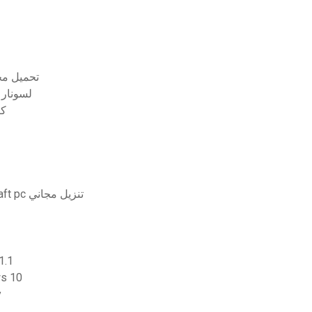
أفضل الكتب الروحانية البروتستانتية 17
البرنامج المسا
كي
تحميل ماين كرافت للكمبيوتر chromebook minecraft pc تنزيل مجاني
تنزيل
تنزيل برنامج eader
ت