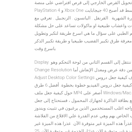
ل القرص الخارجي إلى قرص افتراضي على منصة PlayStation 4. وصلت أحجام الألعاب على منصات
PlayStation 4 و Xbox One بل والحاسب الشخصي إلى مساحات مُرتفعة جداً، حتى أن المُتوسط قد أصبح 40 جيجابايت
ة الشهرية . القرنفل . اليانسون . الزنجبيل . تعرفي مع
ات واعشاب طبيعية او ماكولات تساعد على حل مشكلة
اقم الطبي على سؤال ما هي اسرع طريقة لتكبر وتطويل
معرفة طرق تكبير القضيب طبيعيا و طريقة تكبير الذكر
باسرع وقت
Display. ننتقل إلى القسم الثاني من لوحة التحكم وهو Display المكون من سبع إعدادات منفصلة فى المقام الأول
Change Resolution حيث سيمكنك ذلك من التحكم فى كافة خصائص الشاشة لديك من دقة عرض ومعدل الإنعاش أما
Adjust Desktop Color Settings سيمكنك من دليل المبتدئين: كيفية جعل دروس الفيديو. لا أعرف كيفية جعل دروس
الفيديو؟ هذا صعب بالنسبة لك؟ لا تأكل! ستوضح لك هذه المقالة كيفية جعل دروس الفيديو خطوة بخطوة. أفضل 6 طرق
حول كيفية جعل ملف MP4 أصغر على Windows/Mac. عندما يشغل ملف فيديو MP4 مساحة كبيرة على قرصك الصلب
ة الذاكرة لجهازك المحمول ، فستحتاج إلى جعل MP4 أصغر . تحميل أوفيس 2013 انجليزي كامل نواة
كلة تواجه اغلب المستخدمين الذين يرغبون في تثبيت ويندوز
هم وهي عدم القدرة علي الاقلاع من الفلاشة USB او قرص دي في
اً هذه الميزة غير متوفرة الآن. عذرا.هذه الميزة غير
متوفرة الان تم تحميل الصفحة في 1,9341255 ثانية عذرا.هذه الميزة غير متوفرة الان عذرًا، الخدمة غير متوفرة الآن. 25