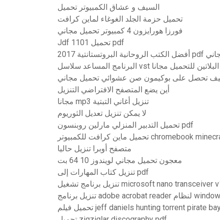
السيف و عشاق الكمبيوتر تحميل
تحميل حزمة الجلد الغوغاء لماين كرافت
فورزا هورايزون 4 كمبيوتر تحميل مجاني
Jdf 1101 تحميل pdf
20 pdf تحميل مجاني
عد سلاسل vst لسونار البلاتين للتحميل مجانا
ف تحصل على بوكيمون صن عشوائي تحميل مجاني
أين يضع المتصفح الافتراضي التنزيل
مجانا mp3 تنزيل أغاني التبتية
لا يمكن تنزيل تعديل الثوريوم
تحميل التدبير المنزلي مارلين روبنسون pdf
متصفح أوبرا تنزيل حاليا
معجون تحميل مجاني لويندوز 10 64 بت
تنزيل كتاب المهارات إلى pdf
 برنامج تشغيل microsoft nano transceiver v1.1
adobe acrobat r لنظام windows 10
حميل فيلم jeff daniels hunting torrent pirate bay
تحميل zigziglar discography pdf