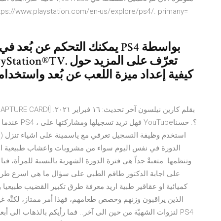
كيفية إعداد ميزة اللعب عن بُعد واستخدا
عندما تجتاز 
الدورة في نفس اليوم سواء من مشروبات واعشاب طبيعية او
وتنظمها. متعبةٌ جداً هي فترة الدورة الشهرية بالنسبة للمرأة، فبا
على اجابة الدكتور طاقم الطبي على سؤال ما هي اسرع طري
كميائية او عقاقير طبية اريد معرفة طرق تكبير القضيب طبيعيا
الذين يراقبون وزنهم وحصص طعامهم، فهذا أمر ممتاز، لكنَّه غي
لنزوات الشهيّة من حين الى آخر.. فما رأيكم بالذهاب الى أبعد