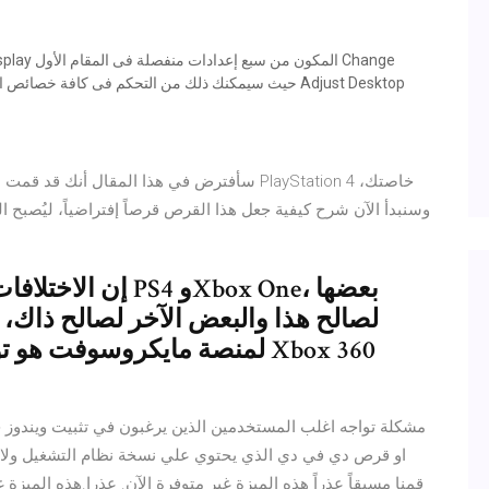
سأفترض في هذا المقال أنك قد قمت بالفعل بش
وسنبدأ الآن شرح كيفية جعل هذا القرص قرصاً إفتراضياً، ليُصبح ال
إن الاختلافات عدي
لصالح هذا والبعض الآخر لصالح ذاك، وم
لمنصة مايكروسوفت هو توافقها
مشكلة تواجه اغلب المستخدمين الذين يرغبون في تثبيت ويندوز 