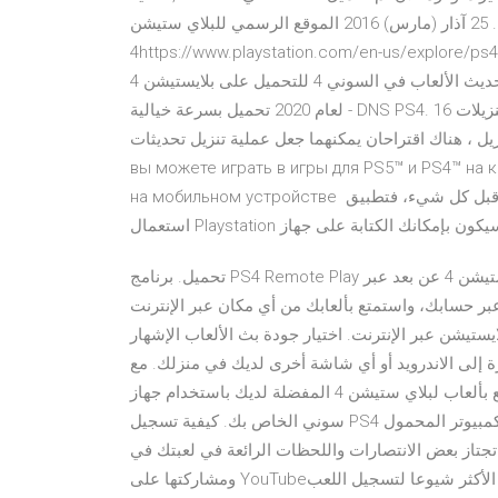
عذرا.هذه الميزة غير متوفرة الان عذرًا، الخدمة غير متوفرة الآن. 25 آذار (مارس) 2016 الموقع الرسمي للبلاي ستيشن
4https://www.playstation.com/en-us/explore/ps4/. primany= 208.67.222.222 67.220.220.secon 6 آب
(أغسطس) 2016 كيف تحصل على اكبر سرعة ممكنه لتحميل وتحديث الألعاب في السوني 4 للتحميل على بلايستيشن 4
لعام 2020 تحميل بسرعة خيالية - DNS PS4. 16 تموز (يوليو) 2020 كيفية جعل تنزيلات PS4 أقل إزعاجًا. على الرغم من
 اقتراحان يمكنهما جعل عملية تنزيل تحديثات PS4 والألعاب Например,
вы можете играть в игры для PS5™ и PS4™ на 
на мобильном устройстве أولا وقبل كل شيء، فتطبيق PS4 Second Screen يشكل طريقة رائعة لتصفح قوائم
تحميل. برنامج PS4 Remote Play الرسمي من شركة سوني الرائدة لاستخدام جهاز البلايستيشن 4 عن بعد عبر
ك، واستمتع بألعابك من أي مكان عبر الإنترنت. Advertisement.
بر الإنترنت. اختيار جودة بث الألعاب الإشهار. PS4 Remote Play هو أداة
لى الاندرويد أو أي شاشة أخرى لديك في منزلك. مع
هذا التطبيق، يمكنك ان تتمتع بألعاب لبلاي ستيشن 4 المفضلة لديك باستخدام جهاز DUALSHOCK اللاسلكية وحساب
سوني الخاص بك. كيفية تسجيل PS4 اللعب مع الكمبيوتر المحمول [NO CAPTURE CARD!] بقلم كارين نيلسون آخر
اير ٢٠٢١. عندما تجتاز بعض الانتصارات واللحظات الرائعة في لعبتك في PS4 ، فهل تريد تسجيلها
ومشاركتها على YouTube؟. حسنا ، هناك ثلاث طرق الأكثر شيوعا لتسجيل اللعب PS4. (1) استخدم وظيفة التسجيل