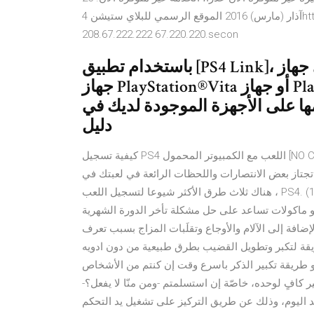
آذار (مارس) 2016 الموقع الرسمي للبلاي ستيشن 4https://www.playstation.com/en-us/explore/ps4/. primany=
208.67.222.222 67.220.220.secon
باستخدام تطبيق [PS4 Link]، يمكنك التحكم عن بُعد في جهاز PS4 بواسطة
جهاز PlayStation®Vita أو جهاز PlayStation®TV. تعرّف على المزيد حول
مها على الأجهزة الموجودة لديك في
دليل
كيفية تسجيل PS4 اللعب مع الكمبيوتر المحمول [NO CAPTURE CARD!] بقلم كارين نيلسون آخر تحديث: ١٦ فبراير ٢٠٢١.
بعض الانتصارات واللحظات الرائعة في لعبتك في PS4 ، فهل تريد تسجيلها ومشاركتها على YouTube؟. حسنا
، هناك ثلاث طرق الأكثر شيوعا لتسجيل اللعب PS4. (1) استخدم وظيفة التسجيل تعرفي مع ياسمينة على اشياء تنزل
 ماكولات تساعد على حل مشكلة تأخر الدورة الشهرية
لإضافة إلى الآلام والأوجاع وتقلَبات المزاج بسبب تعرف
قة لتكبر وتطويل القضيب بطرق طبيعية من دون ادويه
 و طريقة تكبير الذكر باسرع وقت إن كنتم من الأشخاص
ر كافٍ لوحده، خاصّة إن استسلمتم -ومن منّا لا يفعل؟-
 اليوم، وذلك عن طريق التركيز على تشغيل يد التحكم PS4