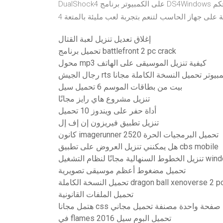
DualShock4 على الكمبيوتر برنامج DS4Windows الأفضل لتشغيل يد التحكم DualShock 4 الخاصة بجهاز PlayStation
إغلاق تعديل تنزيل لعبة القتال
تحميل برنامج battlefront 2 pc crack
محول mp3 كيفية تنزيل الموسيقى على الهاتف
الجيش rts الكمبيوتر تحميل النسخة الكاملة مجانا
بيت من بطاقات الموسم 6 تحميل سيل
تنزيل مشروع هاي رايز مجانًا
أداة حفر على ويندوز 10 تحميل
تنزيل تطبيق فيريزون إن إف إل
كانون imagerunner 2520 تحميل البرمجيات الحرة
هل يمكنني تنزيل العروض على تطبيق cbs mobile
نظام التشغيل windows 10
تحميل مضغوط أعظم موسيقى تصويرية
سخة الكاملة dragon ball xenoverse 2 pc free
تحميل الملفات القانونية
نا css قوالب صفحة واحدة مصنفة تحميل مجاني
في flames 2016 تحميل البوم سيل