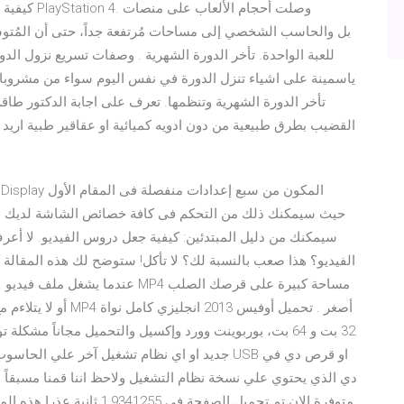
كيفية تحوي
للعبة الواحدة. تأخر الدورة الشهرية . وصفات تسريع نزول الدور
ياسمينة على اشياء تنزل الدورة في نفس اليوم سواء من مشروب
تأخر الدورة الشهرية وتنظمها. تعرف على اجابة الدكتور ط
القضيب بطرق طبيعية من دون ادويه كميائية او عقاقير طبية اريد 
أو لا يتلاءم مع بطاق
32 بت و 64 بت، بوربوينت وورد وإكسيل والتحميل مجاناً مش
جديد او اي نظام تشغيل آخر علي الحاسوب الخاص ب
دي الذي يحتوي علي نسخة نظام التشغيل ولاحظ اننا قمنا مسبقاً عذر