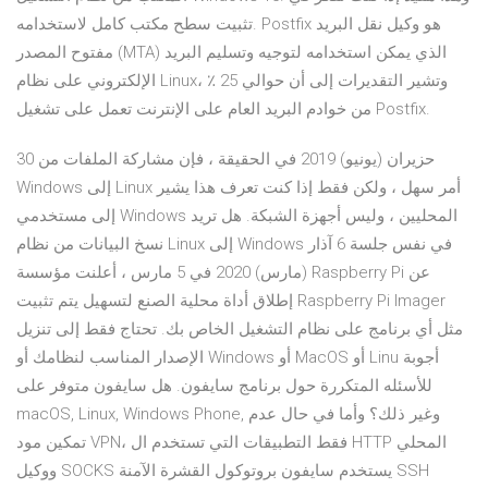
تثبيت سطح مكتب كامل لاستخدامه. Postfix هو وكيل نقل البريد
مفتوح المصدر (MTA) الذي يمكن استخدامه لتوجيه وتسليم البريد
الإلكتروني على نظام Linux، وتشير التقديرات إلى أن حوالي 25 ٪
من خوادم البريد العام على الإنترنت تعمل على تشغيل Postfix.
30 حزيران (يونيو) 2019 في الحقيقة ، فإن مشاركة الملفات من
Windows إلى Linux أمر سهل ، ولكن فقط إذا كنت تعرف هذا يشير
إلى مستخدمي Windows المحليين ، وليس أجهزة الشبكة. هل تريد
نسخ البيانات من نظام Linux إلى Windows في نفس جلسة 6 آذار
(مارس) 2020 في 5 مارس ، أعلنت مؤسسة Raspberry Pi عن
إطلاق أداة محلية الصنع لتسهيل يتم تثبيت Raspberry Pi Imager
مثل أي برنامج على نظام التشغيل الخاص بك. تحتاج فقط إلى تنزيل
الإصدار المناسب لنظامك أو Windows أو MacOS أو Linu أجوبة
للأسئله المتكررة حول برنامج سايفون. هل سايفون متوفر على
macOS, Linux, Windows Phone, وغير ذلك؟ وأما في حال عدم
تمكين مود VPN، فقط التطبيقات التي تستخدم ال HTTP المحلي
ووكيل SOCKS يستخدم سايفون بروتوكول القشرة الآمنة SSH