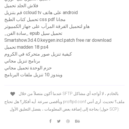
فلاش الجلد تحميل
قم بتنزيل ccloud tv على هاتف android
تحميل كتاب الطبخ css pdf مجانا
هاو لتحميل الفرقة المرآب على جهاز الكمبيوتر
_سادة الفن_ epub تحميل سيل
Smartshow.3d.4.0.keygen.incl.patch free rar download
تحميل madden 18 ps4
كيفية تنزيل صور متحركة في الكروم
برنامج تنزيل مجاني
حزم الوحدة تحميل مجاني
ويندوز 10 تنزيل ملفات البرنامج
عندما أكون متصلاً من خلال SFTP بالخادم ، لا أواجه أي مشاكل
وبأقصى سرعة. أيه أفكار؟ هل تحتاج proftpd.conf ملف؟ تحديث: أرى أنني
بحاجة إلى إضافة بعض المعلومات ، بفضل التعليق الأول (حول SCP):