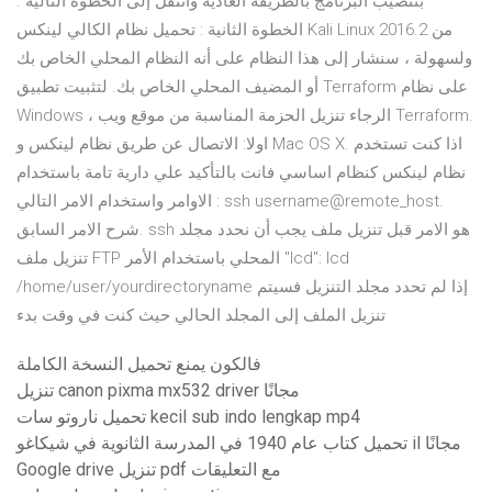
بتنصيب البرنامج بالطريقة العادية وانتقل إلى الخطوة التالية .
الخطوة الثانية : تحميل نظام الكالي لينكس Kali Linux 2016.2 من
ولسهولة ، سنشار إلى هذا النظام على أنه النظام المحلي الخاص بك
أو المضيف المحلي الخاص بك. لتثبيت تطبيق Terraform على نظام
Windows ، الرجاء تنزيل الحزمة المناسبة من موقع ويب Terraform.
اولا: الاتصال عن طريق نظام لينكس و Mac OS X. اذا كنت تستخدم
نظام لينكس كنظام اساسي فانت بالتأكيد علي دارية تامة باستخدام
الاوامر واستخدام الامر التالي : ssh username@remote_host.
شرح الامر السابق. ssh هو الامر قبل تنزيل ملف يجب أن نحدد مجلد
تنزيل ملف FTP المحلي باستخدام الأمر "lcd": lcd
/home/user/yourdirectoryname إذا لم تحدد مجلد التنزيل فسيتم
تنزيل الملف إلى المجلد الحالي حيث كنت في وقت بدء
فالكون يمنع تحميل النسخة الكاملة
تنزيل canon pixma mx532 driver مجانًا
تحميل ناروتو سات kecil sub indo lengkap mp4
تحميل كتاب عام 1940 في المدرسة الثانوية في شيكاغو il مجانًا
Google drive تنزيل pdf مع التعليقات