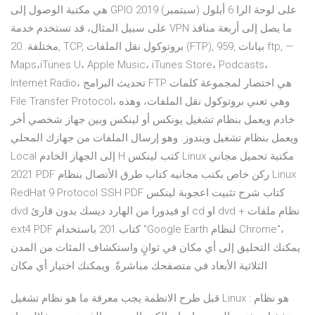
هي مكتبة الوصول إلى GPIO على لوحة الرا 6 أيلول (سبتمبر) 2019
على سبيل المثال، قد تستخدم خدمة VPN ما يصل إلى أربعة منافذ
مختلفة. 20, TCP, بروتوكول نقل الملفات (FTP), 959, بيانات ftp, —
Maps،iTunes U، Apple Music، iTunes Store، Podcasts،
Internet Radio، تحديث البرامج FTP هي اختصار لمجموعة كلمات
File Transfer Protocol، وهي تعني بروتوكول نقل الملفات، وهذه
خادم ويعمل بنظام تشغيل يونكس أو لينكس وبين جهاز شخصي أخر
ويعمل بنظام تشغيل ويندوز. وهو إرسال الملفات من جهازك المحلي
Local إلى الجهاز الخادم H كتب لينكس Linux مكتبة تحميل مجاني
2021 PDF ركن خاص بكتب مجانيه كتاب طرق الأتصال بنظام Linux
RedHat 9 Protocol SSH PDF كتاب شرح تثبيت اعجوبة لينكس
dvd او فيدورا من الهارد ديسك بدون قارئ cd او dvd + نظام ملفات
ext4 PDF كتاب 201 باستخدام "Google Earth لنظام Chrome"،
يمكنك التحليق إلى أي مكان في ثوانٍ واستكشاف المئات من المدن
الثلاثية الأبعاد في متصفحك مباشرةً. ويمكنك اختيار أي مكان
قبل طرح الانظمة يجب معرفة ما هو نظام تشغيل Linux : هو نظام