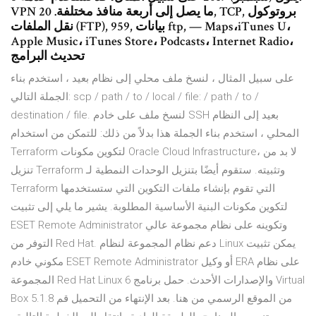
VPN ما يصل إلى أربعة منافذ مختلفة. 20, TCP, بروتوكول
نقل الملفات (FTP), 959, بيانات ftp, — Maps،iTunes U،
Apple Music، iTunes Store، Podcasts، Internet Radio،
تحديث البرامج
على سبيل المثال ، لنسخ ملف محلي إلى نظام بعيد ، استخدم بناء
الجملة التالي: scp / path / to / local / file: / path / to /
destination / file. لنسخ ملف على خادم SSH بعيد إلى النظام
المحلي ، استخدم بناء الجملة هذا بدلاً من ذلك: للتمكن من استخدام
Terraform لتكوين مكونات Oracle Cloud Infrastructure، لا بد من
تنزيل Terraform وتثبيته. ستقوم أيضًا بتنزيل الوحدات النمطية لـ
Terraform التي تقوم بإنشاء ملفات التكوين التي ستستخدمها
لتكوين مكونات البنية الأساسية المطلوبة. يشير ما يلي إلى تثبيت
ESET Remote Administrator وتكوينه على نظام مجموعة عالي
التوفر من Red Hat. دعم نظام المجموعة لنظام Linux يمكن تثبيت
مكوني خادم ESET Remote Administrator أو وكيل ERA على نظام
المجموعة Red Hat Linux 6 والإصدارات الأحدث. حمل برنامج Virtual
Box 5.1.8 من الموقع الرسمي من هنا. بعد الإنتهاء من التحميل قم