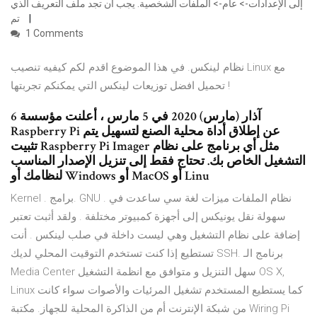
إلى الإعدادات-> عام-> الملفات الشخصية. يجب أن تجد ملف التعريف الذي
تم
1 Comments
نظام لينكس. في هذا الموضوع اقدم لكم كيفيه تنصيب Linux مع
تحميل افضل توزيعات لينكس التي يمكنكم تجربتها !
6 آذار (مارس) 2020 في 5 مارس ، أعلنت مؤسسة
Raspberry Pi عن إطلاق أداة محلية الصنع لتسهيل يتم
تثبيت Raspberry Pi Imager مثل أي برنامج على نظام
التشغيل الخاص بك. تحتاج فقط إلى تنزيل الإصدار المناسب
لنظامك أو Windows أو MacOS أو Linu
Kernel . برامج. GNU . نظام الملفات ميزات لغة سي ساعدت في
سهولة نقل يونيكس إلى أجهزة كمبيوتر مختلفة . ولقد أثبت تعتبر
إضافة على نظام التشغيل وهي ليست داخلة في صلب لينكس . أنت
تستطيع إذا كنت تستخدم التوقيت المحلي لديك SSH. برنامج الـ
Media Center سهل التنزيل و متوافق مع انظمة التشغيل OS X,
Linux كما يستطيع المستخدم تشغيل المرئيات والأصوات سواء كانت
من شبكة الإنترنت أم من الذاكرة المحلية للجهاز. مكتبة Wiring Pi