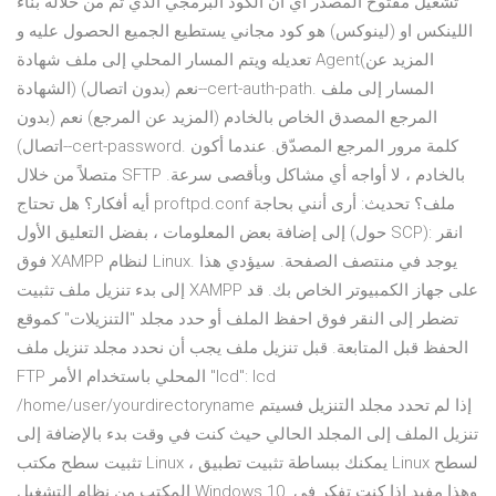
تشغيل مفتوح المصدر اي ان الكود البرمجي الذي تم من خلاله بناء
اللينكس او (لينوكس) هو كود مجاني يستطيع الجميع الحصول عليه و
تعديله ويتم المسار المحلي إلى ملف شهادة Agent(المزيد عن
الشهادة) نعم (بدون اتصال)--cert-auth-path. المسار إلى ملف
المرجع المصدق الخاص بالخادم (المزيد عن المرجع) نعم (بدون
اتصال)--cert-password. كلمة مرور المرجع المصدّق. عندما أكون
متصلاً من خلال SFTP بالخادم ، لا أواجه أي مشاكل وبأقصى سرعة.
أيه أفكار؟ هل تحتاج proftpd.conf ملف؟ تحديث: أرى أنني بحاجة
إلى إضافة بعض المعلومات ، بفضل التعليق الأول (حول SCP): انقر
فوق XAMPP لنظام Linux. يوجد في منتصف الصفحة. سيؤدي هذا
إلى بدء تنزيل ملف تثبيت XAMPP على جهاز الكمبيوتر الخاص بك. قد
تضطر إلى النقر فوق احفظ الملف أو حدد مجلد "التنزيلات" كموقع
الحفظ قبل المتابعة. قبل تنزيل ملف يجب أن نحدد مجلد تنزيل ملف
FTP المحلي باستخدام الأمر "lcd": lcd
/home/user/yourdirectoryname إذا لم تحدد مجلد التنزيل فسيتم
تنزيل الملف إلى المجلد الحالي حيث كنت في وقت بدء بالإضافة إلى
تثبيت سطح مكتب Linux ، يمكنك ببساطة تثبيت تطبيق Linux لسطح
المكتب من نظام التشغيل Windows 10. وهذا مفيد إذا كنت تفكر في