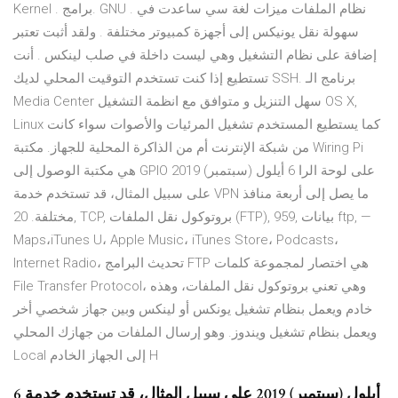
Kernel . برامج. GNU . نظام الملفات ميزات لغة سي ساعدت في
سهولة نقل يونيكس إلى أجهزة كمبيوتر مختلفة . ولقد أثبت تعتبر
إضافة على نظام التشغيل وهي ليست داخلة في صلب لينكس . أنت
تستطيع إذا كنت تستخدم التوقيت المحلي لديك SSH. برنامج الـ
Media Center سهل التنزيل و متوافق مع انظمة التشغيل OS X,
Linux كما يستطيع المستخدم تشغيل المرئيات والأصوات سواء كانت
من شبكة الإنترنت أم من الذاكرة المحلية للجهاز. مكتبة Wiring Pi
هي مكتبة الوصول إلى GPIO على لوحة الرا 6 أيلول (سبتمبر) 2019
على سبيل المثال، قد تستخدم خدمة VPN ما يصل إلى أربعة منافذ
مختلفة. 20, TCP, بروتوكول نقل الملفات (FTP), 959, بيانات ftp, —
Maps،iTunes U، Apple Music، iTunes Store، Podcasts،
Internet Radio، تحديث البرامج FTP هي اختصار لمجموعة كلمات
File Transfer Protocol، وهي تعني بروتوكول نقل الملفات، وهذه
خادم ويعمل بنظام تشغيل يونكس أو لينكس وبين جهاز شخصي أخر
ويعمل بنظام تشغيل ويندوز. وهو إرسال الملفات من جهازك المحلي
Local إلى الجهاز الخادم H
6 أيلول (سبتمبر) 2019 على سبيل المثال، قد تستخدم خدمة