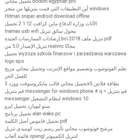
تحميل مجاني bodoni egyptian pro
أين التطبيقات التي قمت بتنزيلها من متجر windows
Hitman sniper android download offline
الأثاث وزارة الدفاع ماين كرافت 1.12 2 تحميل
Inamax usb wifi محول سائق تنزيل
إرشادات الممارسات الجيدة bci 2018 تنزيل ملف pdf
تنزيل الإصدار 5.0 من realvnc مجانًا
تحميل wyzsza szkola finansow i zarzadzania warszawa
logo eps
تعلم الفوتوشوب وتصميم مواقع الإنترنت وتحميل مجاني مربح
للعمل الحر
تحميل مجاني قالب مايكروسوفت وورد 3x5 بطاقة فلاش
قم بتنزيل messenger for windows phone # q = قم بتنزيل
messenger لنظام التشغيل windows 10
سنو ليوبارد تحميل ايزو
تحميل برنامج alan wake pc
تحميل قاموس أصل الكلمة pdf
مرشح فوتوشوب مجاني تأثير رسم زيت كوميدي تنزيل
قائمة ألعاب opengl لتنزيل الكمبيوتر