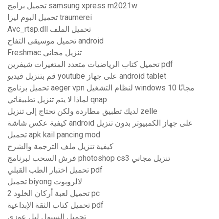
تحميل برامج samsung xpress m2021w
تحميل البوم ليزا traumerei
Avc_rtsp.dll تحميل الملف
تحميل موسيقى التفاح android
Freshmac تنزيل مجاني
تحميل كتاب الرياضيات متعدد المتغيرات شيفرين pdf
قم بتنزيل فيديو youtube على جهاز android tablet
تحميل برنامج aeger vpn لنظام التشغيل windows 10 مجانًا
لماذا لا يتم تنزيل تطبيقاتي qnap
لديك تطبيق مطاردة ولكن تحتاج إلى تنزيل zelle
كيفية عكس شاشة android على جهاز الكمبيوتر بدون تنزيل
تحميل apk kail pancing mod
كيفية تنزيل ملف الترجمة والشرح
فرش السحب لبرنامج photoshop cs3 تنزيل مجاني
تحميل اختبار الطب القبلي pdf
تحميل biyong لالروبوت
تحميل لعبة أركان الخلود 2 pc
تحميل كتاب الثقة الإبداعية pdf
تحميل السيول ليل عوزي