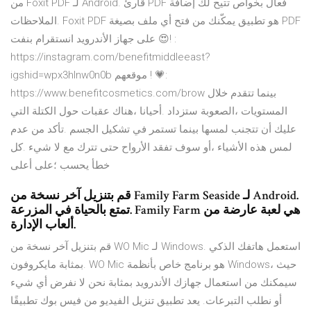
من Foxit PDF لـ Android. قارئ PDF فعال بخواص تتيح لك إضافة
الملاحظات. Foxit PDF هو تطبيق يمكّنك من فتح أي ملف بصيغة PDF
على جهاز الأندرويد انستقرام بنفت 😍! :
https://instagram.com/benefitmiddleeast?
igshid=wpx3hlnw0n0b موقعهم ! 💗:
https://www.benefitcosmetics.com/brow بينما تتقدم خلال
المستويات ،الصعوبة ستزداد .أحيانا ،هناك عقبات حول الكتلة التي
عليك أن تتجنب لمسها بينما تستمر في تشكيل الجسم .تأكد من عدم
لمس هذه الأشياء ،أو سوف تفقد الأرواح حتى تترك مع لا شيء .كل
خطأ يحسب ؛على أعلى
قم بتنزيل آخر نسخة من Family Farm Seaside لـ Android.
تمتع بالحياة في المزرعة. Family Farm هي لعبة عارضة من
ألعاب الإدارة.
قم بتنزيل آخر نسخة من WO Mic لـ Windows. استعمل هاتفك الذكي
بمثابة مايكروفون. WO Mic هو برنامج خاص بأنظمة Windows، حيث
سيمكنك من استعمال جهازك الأندرويد بمثابة نحن لا نفرض أي شيء
أو نطلب التبرعات. يعد تطبيق تنزيل الفيديو من فيس بوك تطبيقًا