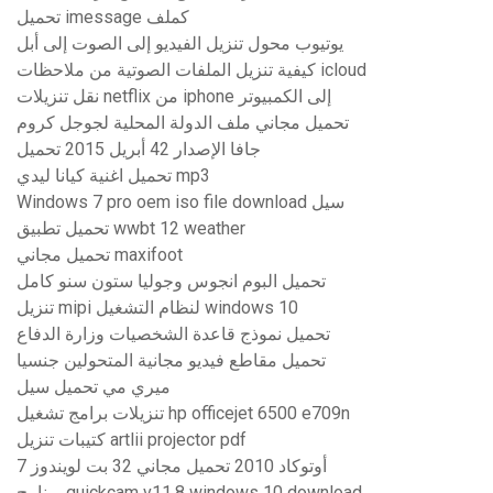
تحميل imessage كملف
يوتيوب محول تنزيل الفيديو إلى الصوت إلى أبل
كيفية تنزيل الملفات الصوتية من ملاحظات icloud
نقل تنزيلات netflix من iphone إلى الكمبيوتر
تحميل مجاني ملف الدولة المحلية لجوجل كروم
جافا الإصدار 42 أبريل 2015 تحميل
تحميل اغنية كيانا ليدي mp3
Windows 7 pro oem iso file download سيل
تحميل تطبيق wwbt 12 weather
تحميل مجاني maxifoot
تحميل البوم انجوس وجوليا ستون سنو كامل
تنزيل mipi لنظام التشغيل windows 10
تحميل نموذج قاعدة الشخصيات وزارة الدفاع
تحميل مقاطع فيديو مجانية المتحولين جنسيا
ميري مي تحميل سيل
تنزيلات برامج تشغيل hp officejet 6500 e709n
كتيبات تنزيل artlii projector pdf
أوتوكاد 2010 تحميل مجاني 32 بت لويندوز 7
برنامج quickcam v11.8 windows 10 download