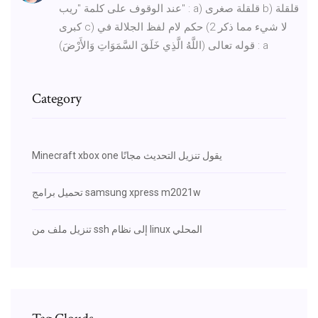
عند الوقوف على كلمة "ريب" : a) قلقلة صغرى b) قلقلة
كبرى c) لا شيء مما ذكر 2) حكم لام لفظ الجلالة في
قوله تعالى (اللَّهُ الَّذِي خَلَقَ السَّمَوَاتِ وَالأَرْضَ) : a
Category
Minecraft xbox one يقول تنزيل التحديث مجانًا
تحميل برامج samsung xpress m2021w
تنزيل ملف من ssh إلى نظام linux المحلي