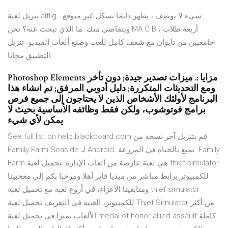
تنزيل لعبة alflig . شيء لا يوصف ، يظهر دائمًا بشكل غير متوقع
ويتقاضى منك. ما الذي تبحث عنه؟ نحن MA C B ، أربعة طلاب
جامعيين من تايوان مع شغف كامل للعب وصنع ألعاب الفيديو. تنزيل
التطبيق مجانا.
Photoshop Elements مزايا :. ميزات تصدير جيدة; دون تأخر
ومع التحديثات المتكررة; دليل أدوبي المرفق; تم انشاء هذا
البرنامج لأولئك الأشخاص الذين لا يحتاجون إلى جميع فرص
برامج فوتوشوب، ولكن فقط وظائفه الأساسية بحيث لا
يمكن لأي شيء
See full list on help.blackboard.com قم بتنزيل آخر نسخة من
Family Farm Seaside لـ Android. تمتع بالحياة في المزرعة. Family
Farm هي لعبة عارضة من ألعاب الإدارة. تحميل لعبة thief simulator
للكمبيوتر برابط مباشر من ميديا فاير أهلا ومرحبا بكم إلى معجبينا
ومتابعينا الأعزاء، في أروع لعبة مع تحميل لعبة thief simulator
للكمبيوتر، الغنية في التعريف تحميل لعبة Thief Simulator من أكثر
الألعاب تميزا في تحميل لعبة medal of honor allied assault كاملة