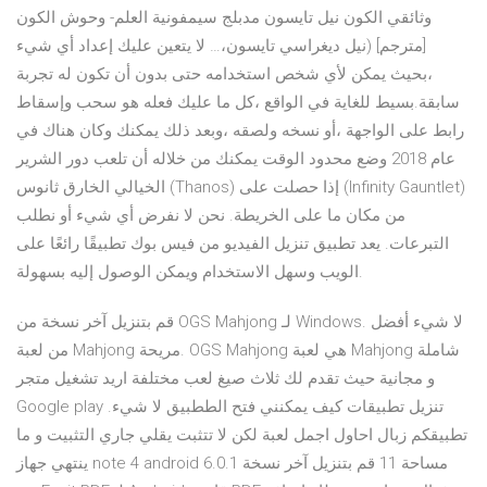
وثائقي الكون نيل تايسون مدبلج سيمفونية العلم- وحوش الكون
[مترجم] (نيل ديغراسي تايسون،… لا يتعين عليك إعداد أي شيء
،بحيث يمكن لأي شخص استخدامه حتى بدون أن تكون له تجربة
سابقة.بسيط للغاية في الواقع ،كل ما عليك فعله هو سحب وإسقاط
رابط على الواجهة ،أو نسخه ولصقه ،وبعد ذلك يمكنك وكان هناك في
عام 2018 وضع محدود الوقت يمكنك من خلاله أن تلعب دور الشرير
الخيالي الخارق ثانوس (Thanos) إذا حصلت على (Infinity Gauntlet)
من مكان ما على الخريطة. نحن لا نفرض أي شيء أو نطلب
التبرعات. يعد تطبيق تنزيل الفيديو من فيس بوك تطبيقًا رائعًا على
الويب وسهل الاستخدام ويمكن الوصول إليه بسهولة.
قم بتنزيل آخر نسخة من OGS Mahjong لـ Windows. لا شيء أفضل
من لعبة Mahjong مريحة. OGS Mahjong هي لعبة Mahjong شاملة
و مجانية حيث تقدم لك ثلاث صيغ لعب مختلفة اريد تشغيل متجر
Google play تنزيل تطبيقات كيف يمكنني فتح الططبيق لا شيء.
تطبيقكم زبال احاول اجمل لعبة لكن لا تتثبت يقلي جاري التثبيت و ما
ينتهي جهاز note 4 android 6.0.1 مساحة 11 قم بتنزيل آخر نسخة