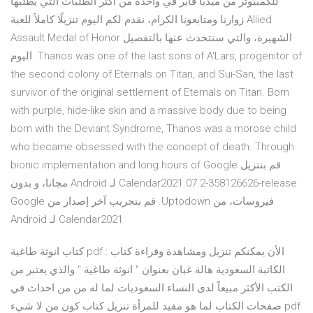
للكمبيوتر من ميديا فاير في واحدة من أكثر الطلبات التي يطلبها
زوارنا ومتابعونا الكرام، نقدم لكم اليوم تنزيلًا كاملاً للعبة Allied
Assault Medal of Honor الشهيرة، والتي سنتحدث عنها بالتفصيل
اليوم. Thanos was one of the last sons of A'Lars, progenitor of
the second colony of Eternals on Titan, and Sui-San, the last
survivor of the original settlement of Eternals on Titan. Born
with purple, hide-like skin and a massive body due to being
born with the Deviant Syndrome, Thanos was a morose child
who became obsessed with the concept of death. Through
bionic implementation and long hours of ‫قم بنتزيل Google
Calendar2021.07.2-358126626-release لـ Android مجانا، و بدون
فيروسات، من Uptodown. قم بتجريب آخر إصدار من Google
Calendar2021 لـ Android
كتاب انوثة طاغية pdf : الأن يمكنكم تنزيل ومشاهدة وقراءة كتاب
الكاتبة السعودية هالة غبان بعنوان " انوثة طاغية " والذي يعتبر من
الكتب الأكثر مبيعاً لدى النساء السعوديات لما له من من احداث في
صفحات الكتاب لما هو مفيد للمرأة تنزيل كتاب كون من لا شيء pdf