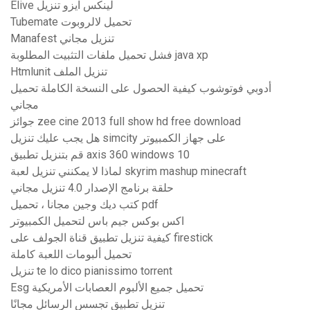
Elive لينكس ايزو تنزيل
Tubemate تحميل لالروبوت
Manafest تنزيل مجاني
فشل تحميل ملفات التثبيت المطلوبة java xp
Htmlunit تنزيل الملف
أدوبي فوتوشوب كيفية الحصول على النسخة الكاملة تحميل
مجاني
جوائز zee cine 2013 full show hd free download
هل يجب عليك تنزيل simcity على جهاز الكمبيوتر
قم بتنزيل تطبيق axis 360 windows 10
لماذا لا يمكنني تنزيل لعبة skyrim mashup minecraft
حلقة برنامج الإصدار 4.0 تنزيل مجاني
كتب ديك وجين مجانا ، تحميل pdf
اكس بوكس ​​جيم باس لتحميل الكمبيوتر
كيفية تنزيل تطبيق قناة الجولف على firestick
تحميل ألبومات اللعبة كاملة
تنزيل te lo dico pianissimo torrent
Esg تحميل جميع الألبوم العصابات الأمريكية
تنزيل تطبيق تجسس الرسائل مجانًا