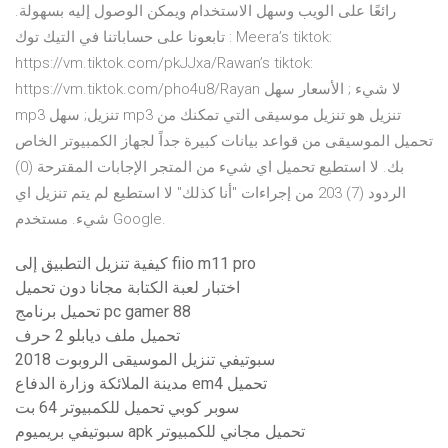
رائعًا على الويب وسهل الاستخدام ويمكن الوصول إليه بسهولة.
تابعونا على حساباتنا في التيك توك : Meera’s tiktok:
https://vm.tiktok.com/pkJJxa/Rawan’s tiktok:
https://vm.tiktok.com/pho4u8/Rayan لا شيء ; الأسعار سهل
mp3 تنزيل; سهل mp3 تنزيل هو تنزيل موسيقى التي تمكنك من
تحميل الموسيقى من قواعد بيانات كبيرة جداً لجهاز الكمبيوتر الخاص
بك. لا استطيع تحميل اي شيء من المتجر الإجابات المقترحة (0)
الردود (7) 203 من إجراءات "أنا كذلك" لا استطيع لم يتم تنزيل اي
شيء. مستخدم Google.
كيفية تنزيل التطبيق إلى fiio m11 pro
اختبار لعبة الكتابة مجانا دون تحميل
تحميل برنامج pc gamer 88
تحميل ملف ديابلو 2 حرف
سبوتيفي تنزيل الموسيقى الروبوت 2018
مدينة الملائكة وزارة الدفاع em4 تحميل
سوبر كوبي تحميل للكمبيوتر 64 بت
سبوتيفي بريميوم apk تحميل مجاني للكمبيوتر