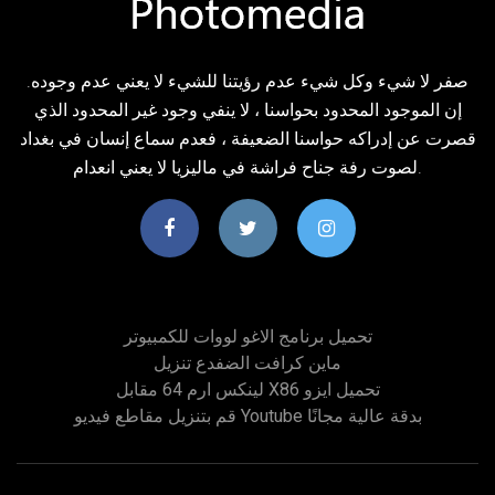
صفر لا شيء وكل شيء عدم رؤيتنا للشيء لا يعني عدم وجوده.
إن الموجود المحدود بحواسنا ، لا ينفي وجود غير المحدود الذي
قصرت عن إدراكه حواسنا الضعيفة ، فعدم سماع إنسان في بغداد
لصوت رفة جناح فراشة في ماليزيا لا يعني انعدام.
تحميل برنامج الاغو لووات للكمبيوتر
ماين كرافت الضفدع تنزيل
لينكس ارم 64 مقابل X86 تحميل ايزو
قم بتنزيل مقاطع فيديو Youtube بدقة عالية مجانًا