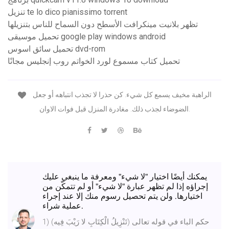
تنزيل te lo dico pianissimo torrent
تظهر بلانيت مينكرافت الأسطح دون السماح للناس بتنزيلها
تحميل موسيقى google play windows android
تحميل سائق اسوس dvd-rom
تحميل كتاب مسموع لورد الخواتم روب إنجليس مجانًا
الراهبة مخيف يسمع كل شيء. كن حذرا لا تجذب انتباهه أو جعل
الضوضاء لجذب ذلك. مغادرة المنزل قبل فوات الاوان.
يمكنك أيضًا اختيار "لا شيء" ومعرفة ما ينبغي عليك
إجراؤه إذا لم تظهر عبارة "لا شيء" أو لم تتمكّن من
اختيارها. ولن يتم تحصيل رسوم منك إلا عند إجراء
عملية شراء.
1) حكم الباء في قوله تعالى (تَنْزِيلُ الْكِتَابِ لا رَيْبَ فِيه)